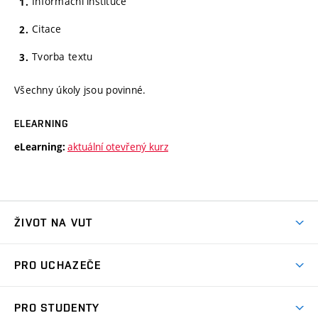
Informační instituce
Citace
Tvorba textu
Všechny úkoly jsou povinné.
ELEARNING
aktuální otevřený kurz
eLearning:
ŽIVOT NA VUT
Atmosféra VUT
PRO UCHAZEČE
Prostory školy
Proč na VUT
Koleje
PRO STUDENTY