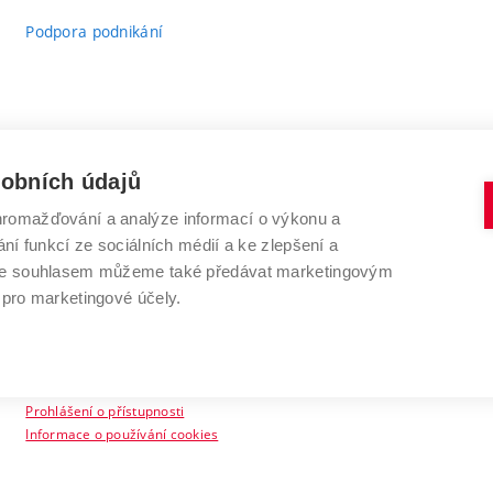
Podpora podnikání
sobních údajů
romažďování a analýze informací o výkonu a
VYSOKÉ UČENÍ TECHNICKÉ V BRNĚ
ní funkcí ze sociálních médií a ke zlepšení a
Antonínská 548/1
www.vut.cz
 Se souhlasem můžeme také předávat marketingovým
602 00 Brno
vut@vutbr.cz
 pro marketingové účely.
Prohlášení o přístupnosti
Informace o používání cookies