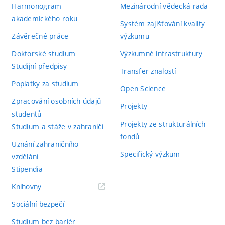
Harmonogram
Mezinárodní vědecká rada
akademického roku
Systém zajišťování kvality
Závěrečné práce
výzkumu
Doktorské studium
Výzkumné infrastruktury
Studijní předpisy
Transfer znalostí
Poplatky za studium
Open Science
Zpracování osobních údajů
Projekty
studentů
Projekty ze strukturálních
Studium a stáže v zahraničí
fondů
Uznání zahraničního
Specifický výzkum
vzdělání
Stipendia
(externí
Knihovny
odkaz)
Sociální bezpečí
Studium bez bariér