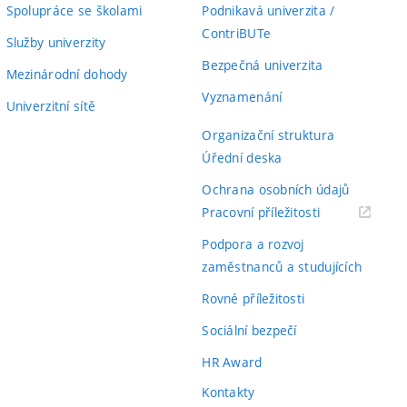
Spolupráce se školami
Podnikavá univerzita /
ContriBUTe
Služby univerzity
Bezpečná univerzita
Mezinárodní dohody
Vyznamenání
Univerzitní sítě
Organizační struktura
Úřední deska
Ochrana osobních údajů
(externí
Pracovní příležitosti
odkaz)
Podpora a rozvoj
zaměstnanců a studujících
Rovné příležitosti
Sociální bezpečí
HR Award
Kontakty