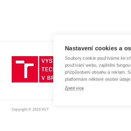
Nastavení cookies a o
Soubory cookie používáme ke sh
Vysoké
používání webu, zajištění fungová
učení
přizpůsobení obsahu a reklam.
technické
platformám některé osobní údaje
v
Brně
Zjistit více
Copyright © 2026 VUT