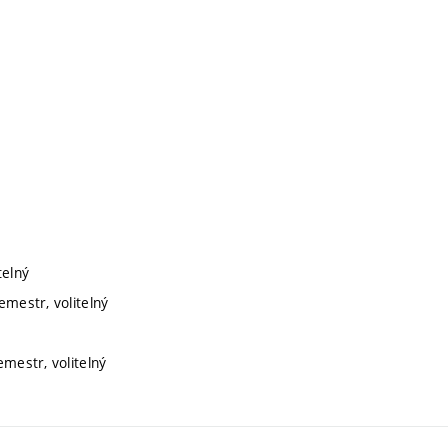
telný
emestr, volitelný
emestr, volitelný