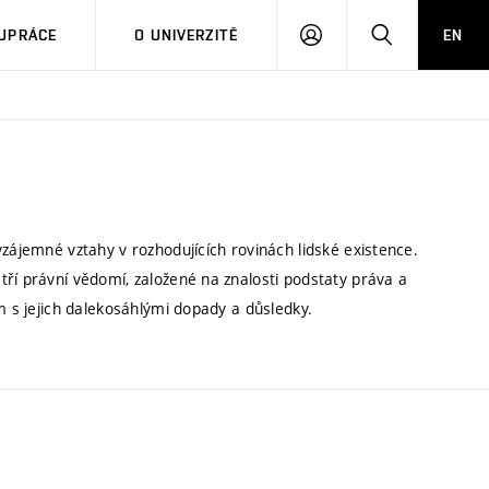
PŘIHLÁSIT
HLEDAT
UPRÁCE
O UNIVERZITĚ
EN
SE
vzájemné vztahy v rozhodujících rovinách lidské existence.
ří právní vědomí, založené na znalosti podstaty práva a
m s jejich dalekosáhlými dopady a důsledky.