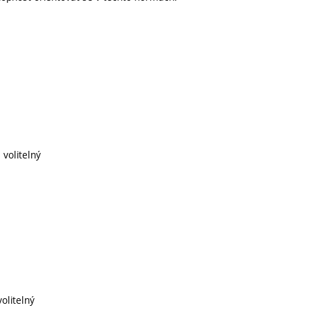
 volitelný
volitelný