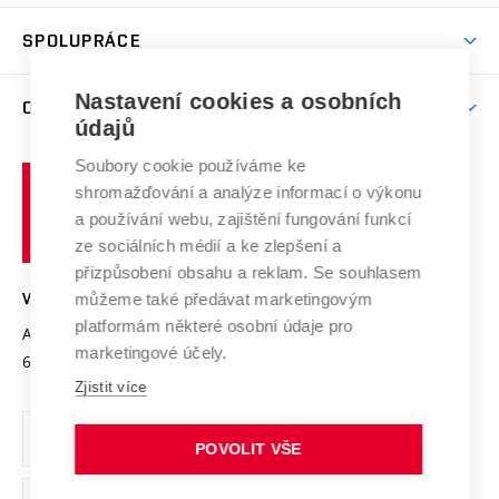
Aktivity pro juniory
Studentský život
odkaz)
Věda a výzkum na VUT
Harmonogram akademického roku
Zpracování osobních údajů studentů
Sociální bezpečí
SPOLUPRÁCE
Celoživotní vzdělávání
Brno
Podpora excelence
Závěrečné práce
Studium bez bariér
Zpracování osobních údajů uchazečů o studium
Firemní spolupráce
Mezinárodní vědecká rada
Nastavení cookies a osobních
O UNIVERZITĚ
Doktorské studium
Podpora podnikání
E-přihláška
údajů
Zahraniční spolupráce
Systém zajišťování kvality výzkumu
Profil univerzity
Spolupráce se školami
Soubory cookie používáme ke
Vysoké
Výzkumné infrastruktury
shromažďování a analýze informací o výkonu
Udržitelná univerzita
učení
Služby univerzity
Transfer znalostí
a používání webu, zajištění fungování funkcí
technické
Podnikavá univerzita / ContriBUTe
Mezinárodní dohody
ze sociálních médií a ke zlepšení a
Open Science
v
Bezpečná univerzita
přizpůsobení obsahu a reklam. Se souhlasem
Univerzitní sítě
Brně
Projekty
můžeme také předávat marketingovým
VYSOKÉ UČENÍ TECHNICKÉ V BRNĚ
Vyznamenání
platformám některé osobní údaje pro
Projekty ze strukturálních fondů
Antonínská 548/1
www.vut.cz
marketingové účely.
Organizační struktura
602 00 Brno
vut@vutbr.cz
Specifický výzkum
Zjistit více
Úřední deska
Ochrana osobních údajů
POVOLIT VŠE
(externí
Pracovní příležitosti