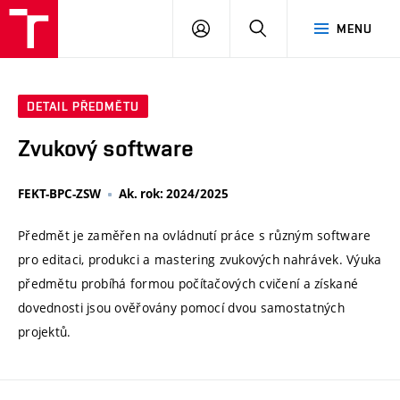
VUT
PŘIHLÁSIT
HLEDAT
MENU
SE
DETAIL PŘEDMĚTU
Zvukový software
FEKT-BPC-ZSW
Ak. rok: 2024/2025
Předmět je zaměřen na ovládnutí práce s různým software
pro editaci, produkci a mastering zvukových nahrávek. Výuka
předmětu probíhá formou počítačových cvičení a získané
dovednosti jsou ověřovány pomocí dvou samostatných
projektů.