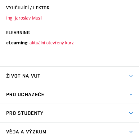
VYUČUJÍCÍ / LEKTOR
Ing. Jaroslav Musil
ELEARNING
aktuální otevřený kurz
eLearning:
ŽIVOT NA VUT
Atmosféra VUT
PRO UCHAZEČE
Prostory školy
Proč na VUT
Koleje
PRO STUDENTY
Studijní programy
Stravování
Předměty
Studijní předpisy
Studium a stáže v zahraničí
Stipendia
Dny otevřených dveří
VĚDA A VÝZKUM
Sport na VUT
(externí
Studijní programy
Poplatky za studium
Uznání zahraničního vzdělání
Knihovny