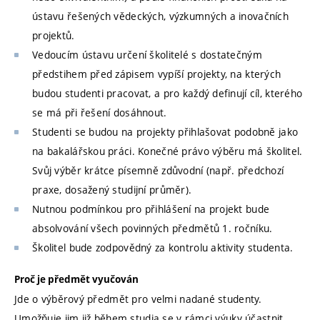
ústavu řešených vědeckých, výzkumných a inovačních
projektů.
Vedoucím ústavu určení školitelé s dostatečným
předstihem před zápisem vypíší projekty, na kterých
budou studenti pracovat, a pro každý definují cíl, kterého
se má při řešení dosáhnout.
Studenti se budou na projekty přihlašovat podobně jako
na bakalářskou práci. Konečné právo výběru má školitel.
Svůj výběr krátce písemně zdůvodní (např. předchozí
praxe, dosažený studijní průměr).
Nutnou podmínkou pro přihlášení na projekt bude
absolvování všech povinných předmětů 1. ročníku.
Školitel bude zodpovědný za kontrolu aktivity studenta.
Proč je předmět vyučován
Jde o výběrový předmět pro velmi nadané studenty.
Umožňuje jim již během studia se v rámci výuky účastnit