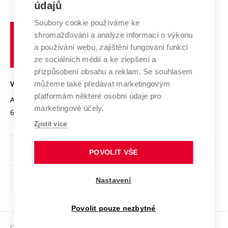
E-přihláška
údajů
Zahraniční spolupráce
Systém zajišťování kvality výzkumu
Profil univerzity
Spolupráce se školami
Soubory cookie používáme ke
Vysoké
Výzkumné infrastruktury
shromažďování a analýze informací o výkonu
Udržitelná univerzita
učení
Služby univerzity
Transfer znalostí
a používání webu, zajištění fungování funkcí
technické
Podnikavá univerzita / ContriBUTe
Mezinárodní dohody
ze sociálních médií a ke zlepšení a
Open Science
v
Bezpečná univerzita
přizpůsobení obsahu a reklam. Se souhlasem
Univerzitní sítě
Brně
Projekty
můžeme také předávat marketingovým
VYSOKÉ UČENÍ TECHNICKÉ V BRNĚ
Vyznamenání
platformám některé osobní údaje pro
Projekty ze strukturálních fondů
Antonínská 548/1
www.vut.cz
marketingové účely.
Organizační struktura
602 00 Brno
vut@vutbr.cz
Specifický výzkum
Zjistit více
Úřední deska
Ochrana osobních údajů
POVOLIT VŠE
(externí
Pracovní příležitosti
Nastavení
odkaz)
Podpora a rozvoj zaměstnanců a studujících
Povolit pouze nezbytné
Rovné příležitosti
Copyright © 2026 VUT
Sociální bezpečí