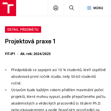
VUT
PŘIHLÁSIT
HLEDAT
MENU
SE
DETAIL PŘEDMĚTU
Projektová praxe 1
FIT-IP1
Ak. rok: 2024/2025
Předpokládá se zapojení asi 10 % studentů, kteří úspěšně
absolvovali první ročník studia, tedy 50-60 studentů
ročně.
Ústavům bude každým rokem přidělen maximální počet
projektů, které mohou vypsat, podle přepočteného počtu
akademických a vědeckých pracovníků (s titulem Ph.D.
nebo ekvivalentním) a podle finančních prostředků na