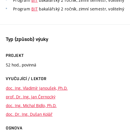
Program
BIT
bakalářský 2 ročník, zimní semestr, volitelný
Program
BIT
bakalářský 2 ročník, zimní semestr, volitelný
Typ (způsob) výuky
PROJEKT
52 hod., povinná
VYUČUJÍCÍ / LEKTOR
doc. Ing. Vladimír Janoušek, Ph.D.
prof. Dr. Ing. Jan Černocký
doc. Ing. Michal Bidlo, Ph.D.
doc. Dr. Ing. Dušan Kolář
OSNOVA