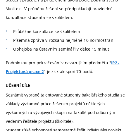
školitele. V průběhu řešení se předpokládají pravidelné
konzultace studenta se školitelem.
Průběžné konzultace se školitelem
Písemná zpráva v rozsahu nejméně 10 normostran
Obhajoba na ústavním semináři v délce 15 minut
Podmínkou pro pokračování v navazujícím předmětu "
IP2 -
" je zisk alespoň 70 bodů.
Projektová praxe 2
UČEBNÍ CÍLE
Seznámit vybrané talentované studenty bakalářského studia se
základy výzkumné práce řešením projektů některých
výzkumných a vývojových skupin na fakultě pod odborným
vedením řešitele projektu (školitele).
Student získá schopnosti samostatně řešit individuální projekt