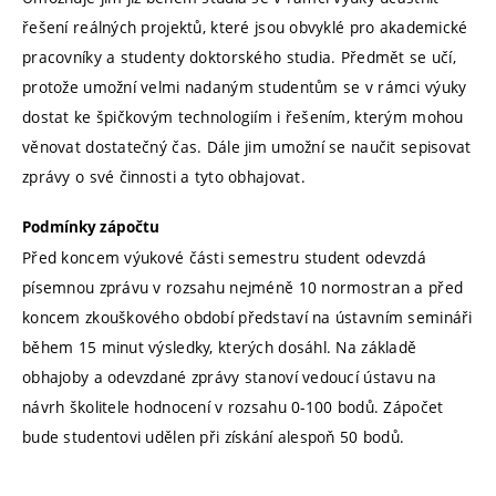
řešení reálných projektů, které jsou obvyklé pro akademické
pracovníky a studenty doktorského studia. Předmět se učí,
protože umožní velmi nadaným studentům se v rámci výuky
dostat ke špičkovým technologiím i řešením, kterým mohou
věnovat dostatečný čas. Dále jim umožní se naučit sepisovat
zprávy o své činnosti a tyto obhajovat.
Podmínky zápočtu
Před koncem výukové části semestru student odevzdá
písemnou zprávu v rozsahu nejméně 10 normostran a před
koncem zkouškového období představí na ústavním semináři
během 15 minut výsledky, kterých dosáhl. Na základě
obhajoby a odevzdané zprávy stanoví vedoucí ústavu na
návrh školitele hodnocení v rozsahu 0-100 bodů. Zápočet
bude studentovi udělen při získání alespoň 50 bodů.