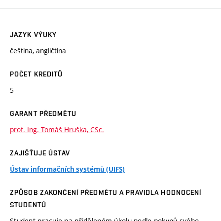
JAZYK VÝUKY
čeština, angličtina
POČET KREDITŮ
5
GARANT PŘEDMĚTU
prof. Ing. Tomáš Hruška, CSc.
ZAJIŠŤUJE ÚSTAV
Ústav informačních systémů (UIFS)
ZPŮSOB ZAKONČENÍ PŘEDMĚTU A PRAVIDLA HODNOCENÍ
STUDENTŮ
Student pracuje na přiděleném úkolu podle pokynů svého