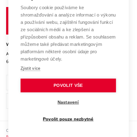
Systém zajišťování kvality výzkumu
Profil univerzity
Spolupráce se školami
Soubory cookie používáme ke
Vysoké
Výzkumné infrastruktury
shromažďování a analýze informací o výkonu
Udržitelná univerzita
učení
Služby univerzity
Transfer znalostí
a používání webu, zajištění fungování funkcí
technické
Podnikavá univerzita / ContriBUTe
Mezinárodní dohody
ze sociálních médií a ke zlepšení a
Open Science
v
Bezpečná univerzita
přizpůsobení obsahu a reklam. Se souhlasem
Univerzitní sítě
Brně
Projekty
můžeme také předávat marketingovým
VYSOKÉ UČENÍ TECHNICKÉ V BRNĚ
Vyznamenání
platformám některé osobní údaje pro
Projekty ze strukturálních fondů
Antonínská 548/1
www.vut.cz
marketingové účely.
Organizační struktura
602 00 Brno
vut@vutbr.cz
Specifický výzkum
Zjistit více
Úřední deska
Ochrana osobních údajů
POVOLIT VŠE
(externí
Pracovní příležitosti
Nastavení
odkaz)
Podpora a rozvoj zaměstnanců a studujících
Povolit pouze nezbytné
Rovné příležitosti
Copyright © 2026 VUT
Sociální bezpečí
Prohlášení o přístupnosti