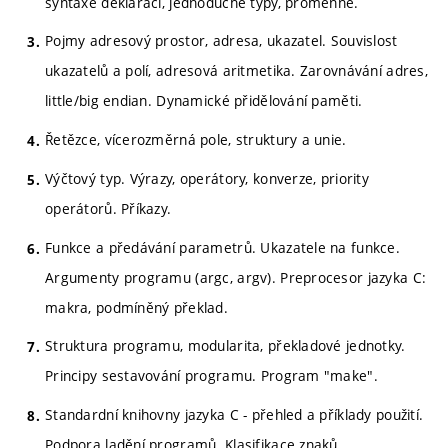
syntaxe deklarací, jednoduché typy, proměnné.
Pojmy adresový prostor, adresa, ukazatel. Souvislost
ukazatelů a polí, adresová aritmetika. Zarovnávání adres,
little/big endian. Dynamické přidělování paměti.
Řetězce, vícerozměrná pole, struktury a unie.
Výčtový typ. Výrazy, operátory, konverze, priority
operátorů. Příkazy.
Funkce a předávání parametrů. Ukazatele na funkce.
Argumenty programu (argc, argv). Preprocesor jazyka C:
makra, podmíněný překlad.
Struktura programu, modularita, překladové jednotky.
Principy sestavování programu. Program "make".
Standardní knihovny jazyka C - přehled a příklady použití.
Podpora ladění programů. Klasifikace znaků,