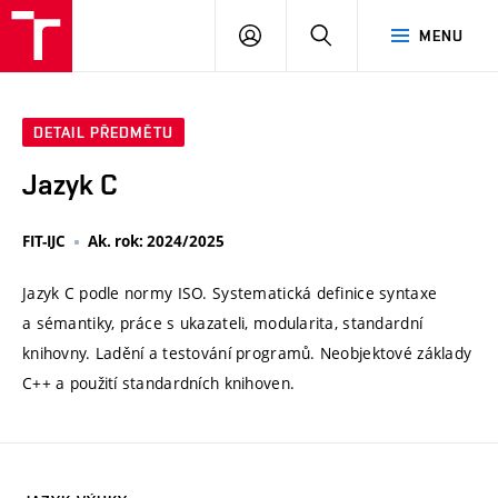
VUT
PŘIHLÁSIT
HLEDAT
MENU
SE
DETAIL PŘEDMĚTU
Jazyk C
FIT-IJC
Ak. rok: 2024/2025
Jazyk C podle normy ISO. Systematická definice syntaxe
a sémantiky, práce s ukazateli, modularita, standardní
knihovny. Ladění a testování programů. Neobjektové základy
C++ a použití standardních knihoven.