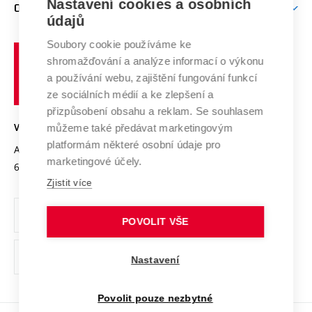
Mezinárodní vědecká rada
Nastavení cookies a osobních
O UNIVERZITĚ
Doktorské studium
Podpora podnikání
E-přihláška
údajů
Zahraniční spolupráce
Systém zajišťování kvality výzkumu
Profil univerzity
Spolupráce se školami
Soubory cookie používáme ke
Vysoké
Výzkumné infrastruktury
shromažďování a analýze informací o výkonu
Udržitelná univerzita
učení
Služby univerzity
Transfer znalostí
a používání webu, zajištění fungování funkcí
technické
Podnikavá univerzita / ContriBUTe
Mezinárodní dohody
ze sociálních médií a ke zlepšení a
Open Science
v
Bezpečná univerzita
přizpůsobení obsahu a reklam. Se souhlasem
Univerzitní sítě
Brně
Projekty
můžeme také předávat marketingovým
VYSOKÉ UČENÍ TECHNICKÉ V BRNĚ
Vyznamenání
platformám některé osobní údaje pro
Projekty ze strukturálních fondů
Antonínská 548/1
www.vut.cz
marketingové účely.
Organizační struktura
602 00 Brno
vut@vutbr.cz
Specifický výzkum
Zjistit více
Úřední deska
Ochrana osobních údajů
POVOLIT VŠE
(externí
Pracovní příležitosti
Nastavení
odkaz)
Podpora a rozvoj zaměstnanců a studujících
Povolit pouze nezbytné
Rovné příležitosti