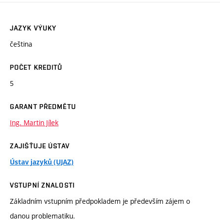
JAZYK VÝUKY
čeština
POČET KREDITŮ
5
GARANT PŘEDMĚTU
Ing. Martin Jílek
ZAJIŠŤUJE ÚSTAV
Ústav jazyků (UJAZ)
VSTUPNÍ ZNALOSTI
Základním vstupním předpokladem je především zájem o
danou problematiku.