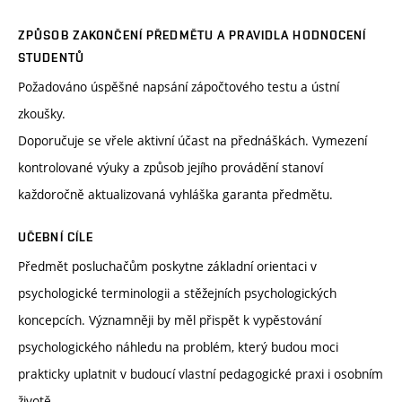
ZPŮSOB ZAKONČENÍ PŘEDMĚTU A PRAVIDLA HODNOCENÍ
STUDENTŮ
Požadováno úspěšné napsání zápočtového testu a ústní
zkoušky.
Doporučuje se vřele aktivní účast na přednáškách. Vymezení
kontrolované výuky a způsob jejího provádění stanoví
každoročně aktualizovaná vyhláška garanta předmětu.
UČEBNÍ CÍLE
Předmět posluchačům poskytne základní orientaci v
psychologické terminologii a stěžejních psychologických
koncepcích. Významněji by měl přispět k vypěstování
psychologického náhledu na problém, který budou moci
prakticky uplatnit v budoucí vlastní pedagogické praxi i osobním
životě.