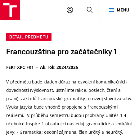
VUT
PŘIHLÁSIT
HLEDAT
MENU
SE
DETAIL PŘEDMĚTU
Francouzština pro začátečníky 1
FEKT-XPC-FR1
Ak. rok: 2024/2025
V předmětu bude kladen důraz na osvojení komunikačních
dovedností (výslovnost, ústní interakce, poslech, čtení a
psaní), základů francouzské gramatiky a rozvoj slovní zásoby.
Výuka jazyka bude vhodně propojena s francouzskými
reáliemi. V průběhu semestru budou probrány Unités 1-4
učebnice Inspire 1 obsahující následují gramatické a lexikální
jevy: - Gramatika: osobní zájmena, člen určitý a neurčitý,