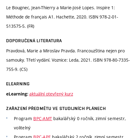
Le Bougnec, Jean-Thierry a Marie-José Lopes. Inspire 1:
Méthode de français A1. Hachette, 2020. ISBN 978-2-01-
513575-5. (FR)
DOPORUČENÁ LITERATURA
Pravdová, Marie a Miroslav Pravda. Francouzština nejen pro
samouky. Třetí vydání. Voznice: Leda, 2021. ISBN 978-80-7335-
755-9. (CS)
ELEARNING
aktuální otevřený kurz
eLearning:
ZAŘAZENÍ PŘEDMĚTU VE STUDIJNÍCH PLÁNECH
Program
BPC-AMT
bakalářský 0 ročník, zimní semestr,
volitelný
Program
BPC-APE
bakalářský 2 ročník, zimní semestr,