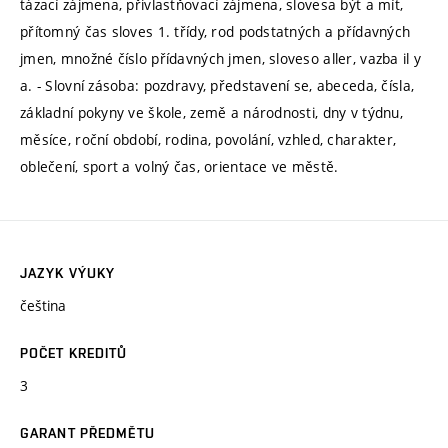
tázací zájmena, přivlastňovací zájmena, slovesa být a mít,
přítomný čas sloves 1. třídy, rod podstatných a přídavných
jmen, množné číslo přídavných jmen, sloveso aller, vazba il y
a. - Slovní zásoba: pozdravy, představení se, abeceda, čísla,
základní pokyny ve škole, země a národnosti, dny v týdnu,
měsíce, roční období, rodina, povolání, vzhled, charakter,
oblečení, sport a volný čas, orientace ve městě.
JAZYK VÝUKY
čeština
POČET KREDITŮ
3
GARANT PŘEDMĚTU