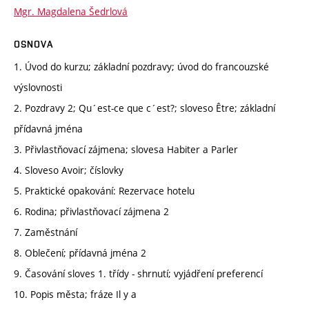
Mgr. Magdalena Šedrlová
OSNOVA
1. Úvod do kurzu; základní pozdravy; úvod do francouzské
výslovnosti
2. Pozdravy 2; Qu´est-ce que c´est?; sloveso Être; základní
přídavná jména
3. Přivlastňovací zájmena; slovesa Habiter a Parler
4. Sloveso Avoir; číslovky
5. Praktické opakování: Rezervace hotelu
6. Rodina; přivlastňovací zájmena 2
7. Zaměstnání
8. Oblečení; přídavná jména 2
9. Časování sloves 1. třídy - shrnutí; vyjádření preferencí
10. Popis města; fráze Il y a