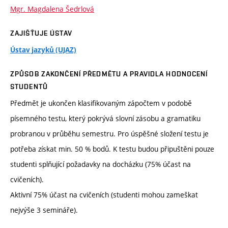
Mgr. Magdalena Šedrlová
ZAJIŠŤUJE ÚSTAV
Ústav jazyků (UJAZ)
ZPŮSOB ZAKONČENÍ PŘEDMĚTU A PRAVIDLA HODNOCENÍ
STUDENTŮ
Předmět je ukončen klasifikovaným zápočtem v podobě
písemného testu, který pokrývá slovní zásobu a gramatiku
probranou v průběhu semestru. Pro úspěšné složení testu je
potřeba získat min. 50 % bodů. K testu budou připuštěni pouze
studenti splňující požadavky na docházku (75% účast na
cvičeních).
Aktivní 75% účast na cvičeních (studenti mohou zameškat
nejvýše 3 semináře).