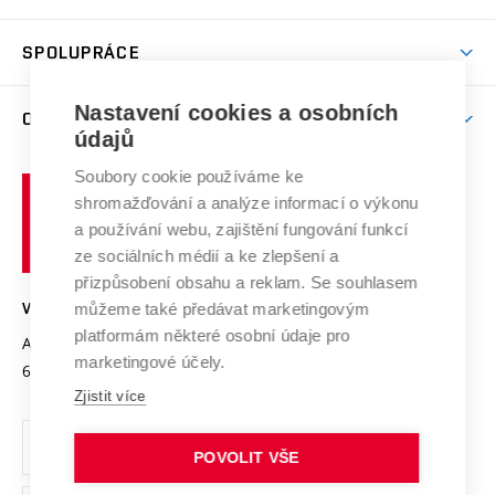
(externí
Studijní programy
Poplatky za studium
Uznání zahraničního vzdělání
Knihovny
Aktivity pro juniory
Studentský život
odkaz)
Věda a výzkum na VUT
Harmonogram akademického roku
Zpracování osobních údajů studentů
Sociální bezpečí
SPOLUPRÁCE
Celoživotní vzdělávání
Brno
Podpora excelence
Závěrečné práce
Studium bez bariér
Zpracování osobních údajů uchazečů o studium
Firemní spolupráce
Mezinárodní vědecká rada
Nastavení cookies a osobních
O UNIVERZITĚ
Doktorské studium
Podpora podnikání
E-přihláška
údajů
Zahraniční spolupráce
Systém zajišťování kvality výzkumu
Profil univerzity
Spolupráce se školami
Soubory cookie používáme ke
Vysoké
Výzkumné infrastruktury
shromažďování a analýze informací o výkonu
Udržitelná univerzita
učení
Služby univerzity
Transfer znalostí
a používání webu, zajištění fungování funkcí
technické
Podnikavá univerzita / ContriBUTe
Mezinárodní dohody
ze sociálních médií a ke zlepšení a
Open Science
v
Bezpečná univerzita
přizpůsobení obsahu a reklam. Se souhlasem
Univerzitní sítě
Brně
Projekty
můžeme také předávat marketingovým
VYSOKÉ UČENÍ TECHNICKÉ V BRNĚ
Vyznamenání
platformám některé osobní údaje pro
Projekty ze strukturálních fondů
Antonínská 548/1
www.vut.cz
marketingové účely.
Organizační struktura
602 00 Brno
vut@vutbr.cz
Specifický výzkum
Zjistit více
Úřední deska
Ochrana osobních údajů
POVOLIT VŠE