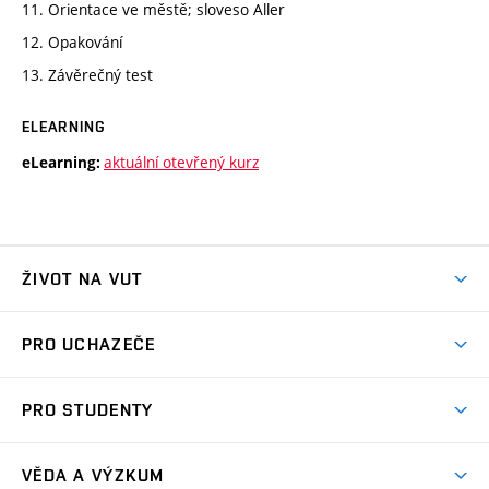
11. Orientace ve městě; sloveso Aller
12. Opakování
13. Závěrečný test
ELEARNING
aktuální otevřený kurz
eLearning:
ŽIVOT NA VUT
Atmosféra VUT
PRO UCHAZEČE
Prostory školy
Proč na VUT
Koleje
PRO STUDENTY
Studijní programy
Stravování
Předměty
Studijní předpisy
Studium a stáže v zahraničí
Stipendia
Dny otevřených dveří
VĚDA A VÝZKUM
Sport na VUT