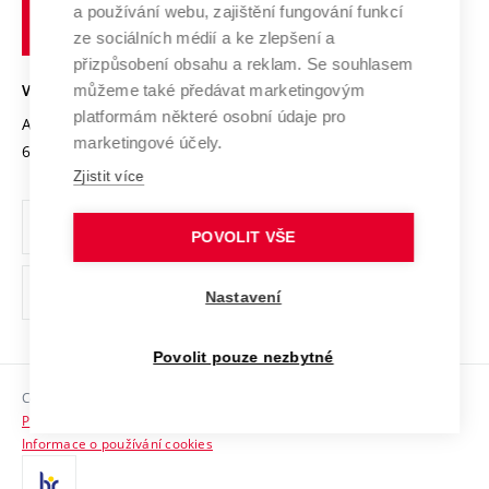
Transfer znalostí
a používání webu, zajištění fungování funkcí
technické
Podnikavá univerzita / ContriBUTe
Mezinárodní dohody
ze sociálních médií a ke zlepšení a
Open Science
v
Bezpečná univerzita
přizpůsobení obsahu a reklam. Se souhlasem
Univerzitní sítě
Brně
Projekty
můžeme také předávat marketingovým
VYSOKÉ UČENÍ TECHNICKÉ V BRNĚ
Vyznamenání
platformám některé osobní údaje pro
Projekty ze strukturálních fondů
Antonínská 548/1
www.vut.cz
marketingové účely.
Organizační struktura
602 00 Brno
vut@vutbr.cz
Specifický výzkum
Zjistit více
Úřední deska
Ochrana osobních údajů
POVOLIT VŠE
(externí
Pracovní příležitosti
Nastavení
odkaz)
Podpora a rozvoj zaměstnanců a studujících
Povolit pouze nezbytné
Rovné příležitosti
Copyright © 2026 VUT
Sociální bezpečí
Prohlášení o přístupnosti
HR Award
Informace o používání cookies