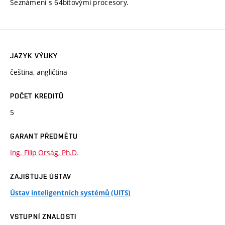
Seznámení s 64bitovými procesory.
JAZYK VÝUKY
čeština, angličtina
POČET KREDITŮ
5
GARANT PŘEDMĚTU
Ing. Filip Orság, Ph.D.
ZAJIŠŤUJE ÚSTAV
Ústav inteligentních systémů (UITS)
VSTUPNÍ ZNALOSTI