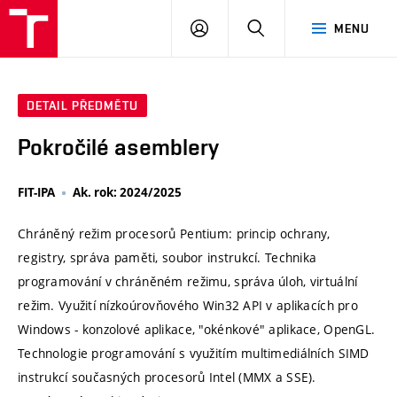
VUT
PŘIHLÁSIT
HLEDAT
MENU
SE
DETAIL PŘEDMĚTU
Pokročilé asemblery
FIT-IPA
Ak. rok: 2024/2025
Chráněný režim procesorů Pentium: princip ochrany,
registry, správa paměti, soubor instrukcí. Technika
programování v chráněném režimu, správa úloh, virtuální
režim. Využití nízkoúrovňového Win32 API v aplikacích pro
Windows - konzolové aplikace, "okénkové" aplikace, OpenGL.
Technologie programování s využitím multimediálních SIMD
instrukcí současných procesorů Intel (MMX a SSE).