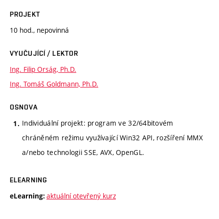
PROJEKT
10 hod., nepovinná
VYUČUJÍCÍ / LEKTOR
Ing. Filip Orság, Ph.D.
Ing. Tomáš Goldmann, Ph.D.
OSNOVA
Individuální projekt: program ve 32/64bitovém
chráněném režimu využívající Win32 API, rozšíření MMX
a/nebo technologii SSE, AVX, OpenGL.
ELEARNING
aktuální otevřený kurz
eLearning: