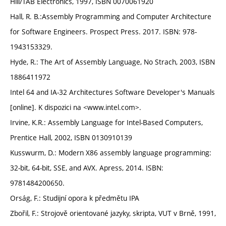
Hill/TAB Electronics, 1997, ISBN 0070061920
Hall, R. B.:Assembly Programming and Computer Architecture
for Software Engineers. Prospect Press. 2017. ISBN: 978-
1943153329.
Hyde, R.: The Art of Assembly Language, No Strach, 2003, ISBN
1886411972
Intel 64 and IA-32 Architectures Software Developer's Manuals
[online]. K dispozici na <www.intel.com>.
Irvine, K.R.: Assembly Language for Intel-Based Computers,
Prentice Hall, 2002, ISBN 0130910139
Kusswurm, D.: Modern X86 assembly language programming:
32-bit, 64-bit, SSE, and AVX. Apress, 2014. ISBN:
9781484200650.
Orság, F.: Studijní opora k předmětu IPA
Zbořil, F.: Strojově orientované jazyky, skripta, VUT v Brně, 1991,