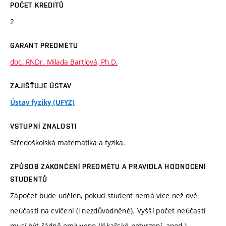
POČET KREDITŮ
2
GARANT PŘEDMĚTU
doc. RNDr. Milada Bartlová, Ph.D.
ZAJIŠŤUJE ÚSTAV
Ústav fyziky (UFYZ)
VSTUPNÍ ZNALOSTI
Středoškolská matematika a fyzika.
ZPŮSOB ZAKONČENÍ PŘEDMĚTU A PRAVIDLA HODNOCENÍ
STUDENTŮ
Zápočet bude udělen, pokud student nemá více než dvě
neúčasti na cvičení (i nezdůvodněné). Vyšší počet neúčastí
musí být řádně omluveno (lékařské potvrzení, apod.).