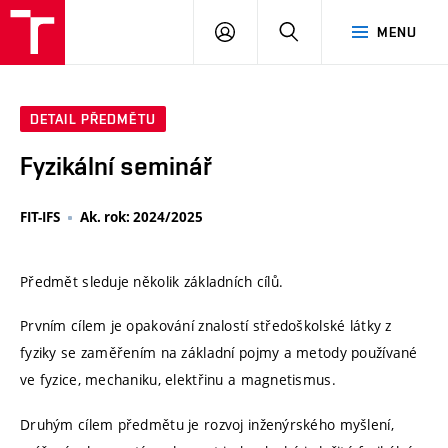
VUT
PŘIHLÁSIT
HLEDAT
MENU
SE
DETAIL PŘEDMĚTU
Fyzikální seminář
FIT-IFS
Ak. rok: 2024/2025
Předmět sleduje několik základních cílů.
Prvním cílem je opakování znalostí středoškolské látky z
fyziky se zaměřením na základní pojmy a metody používané
ve fyzice, mechaniku, elektřinu a magnetismus.
Druhým cílem předmětu je rozvoj inženýrského myšlení,