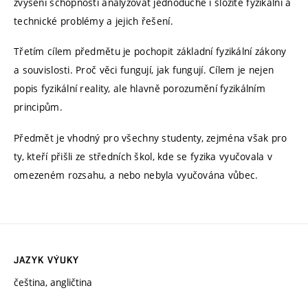
zvýšení schopností analyzovat jednoduché i složité fyzikální a
technické problémy a jejich řešení.
Třetím cílem předmětu je pochopit základní fyzikální zákony
a souvislosti. Proč věci fungují, jak fungují. Cílem je nejen
popis fyzikální reality, ale hlavně porozumění fyzikálním
principům.
Předmět je vhodný pro všechny studenty, zejména však pro
ty, kteří přišli ze středních škol, kde se fyzika vyučovala v
omezeném rozsahu, a nebo nebyla vyučována vůbec.
JAZYK VÝUKY
čeština, angličtina