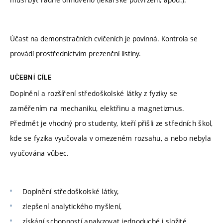
Účast na demonstračních cvičeních je povinná. Kontrola se
provádí prostřednictvím prezenční listiny.
UČEBNÍ CÍLE
Doplnění a rozšíření středoškolské látky z fyziky se
zaměřením na mechaniku, elektřinu a magnetizmus.
Předmět je vhodný pro studenty, kteří přišli ze středních škol,
kde se fyzika vyučovala v omezeném rozsahu, a nebo nebyla
vyučována vůbec.
Doplnění středoškolské látky,
zlepšení analytického myšlení,
získání schopností analyzovat jednoduché i složité