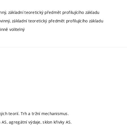
ný, základní teoretický předmět profilujícího základu
inný, základní teoretický předmět profilujícího základu
inně volitelný
ch teorií. Trh a tržní mechanismus.
AS, agregátní výdaje, sklon křivky AS.