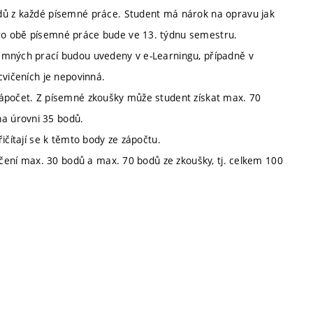
dů z každé písemné práce. Student má nárok na opravu jak
ro obě písemné práce bude ve 13. týdnu semestru.
emných prací budou uvedeny v e-Learningu, případně v
cvičeních je nepovinná.
zápočet. Z písemné zkoušky může student získat max. 70
a úrovni 35 bodů.
ičítají se k těmto body ze zápočtu.
vičení max. 30 bodů a max. 70 bodů ze zkoušky, tj. celkem 100