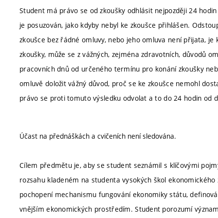
Student má právo se od zkoušky odhlásit nejpozději 24 hodin 
je posuzován, jako kdyby nebyl ke zkoušce přihlášen. Odstoupí
zkoušce bez řádné omluvy, nebo jeho omluva není přijata, je k
zkoušky, může se z vážných, zejména zdravotních, důvodů omlu
pracovních dnů od určeného termínu pro konání zkoušky neb
omluvě doložit vážný důvod, proč se ke zkoušce nemohl dost
právo se proti tomuto výsledku odvolat a to do 24 hodin od d
Účast na přednáškách a cvičeních není sledována.
Cílem předmětu je, aby se student seznámil s klíčovými poj
rozsahu kladeném na studenta vysokých škol ekonomického 
pochopení mechanismu fungování ekonomiky státu, definování
vnějším ekonomických prostředím. Student porozumí významu