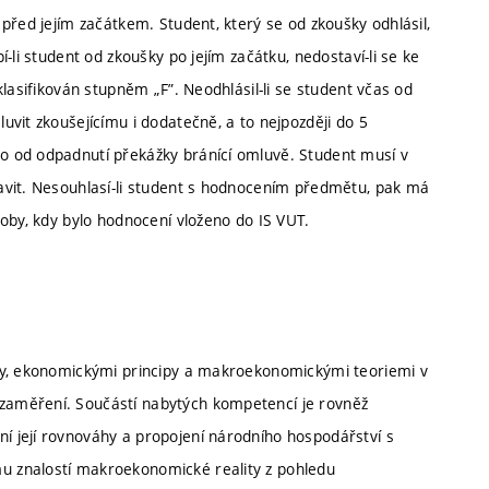
před jejím začátkem. Student, který se od zkoušky odhlásil,
-li student od zkoušky po jejím začátku, nedostaví-li se ke
lasifikován stupněm „F”. Neodhlásil-li se student včas od
vit zkoušejícímu i dodatečně, a to nejpozději do 5
o od odpadnutí překážky bránící omluvě. Student musí v
avit. Nesouhlasí-li student s hodnocením předmětu, pak má
oby, kdy bylo hodnocení vloženo do IS VUT.
my, ekonomickými principy a makroekonomickými teoriemi v
zaměření. Součástí nabytých kompetencí je rovněž
 její rovnováhy a propojení národního hospodářství s
 znalostí makroekonomické reality z pohledu