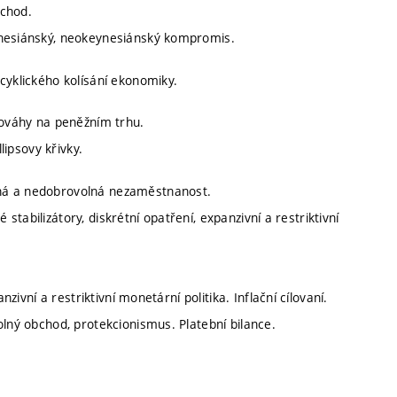
ůchod.
ynesiánský, neokeynesiánský kompromis.
cyklického kolísání ekonomiky.
nováhy na peněžním trhu.
lipsovy křivky.
lná a nedobrovolná nezaměstnanost.
é stabilizátory, diskrétní opatření, expanzivní a restriktivní
zivní a restriktivní monetární politika. Inflační cílovaní.
olný obchod, protekcionismus. Platební bilance.