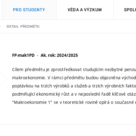
PRO STUDENTY
VĚDA A VÝZKUM
SPOL
DETAIL PŘEDMĚTU
FP-mak1PD
Ak. rok: 2024/2025
Cílem předmětu je zprostředkovat studujícím nezbytné penzu
makroekonomie. V rámci předmětu budou objasněna východi
poptávkou na trzích výrobků a služeb a trzích výrobních fak
podmiňující ekonomický růst a v neposlední řadě klíčové otáz
"Makroekonomie 1" se v teoretické rovině opírá o současné 