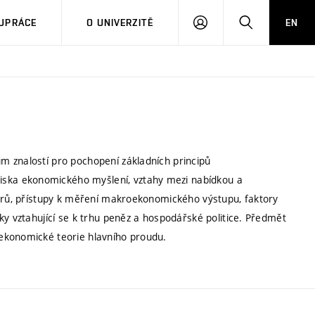
PŘIHLÁSIT
HLEDAT
UPRÁCE
O UNIVERZITĚ
EN
SE
m znalostí pro pochopení základních principů
ska ekonomického myšlení, vztahy mezi nabídkou a
torů, přístupy k měření makroekonomického výstupu, faktory
ky vztahující se k trhu peněz a hospodářské politice. Předmět
ekonomické teorie hlavního proudu.