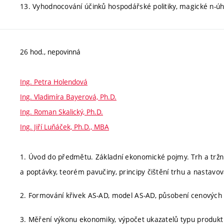
13. Vyhodnocování účinků hospodářské politiky, magické n-úh
26 hod., nepovinná
Ing. Petra Holendová
Ing. Vladimíra Bayerová, Ph.D.
Ing. Roman Skalický, Ph.D.
Ing. Jiří Luňáček, Ph.D., MBA
1. Úvod do předmětu. Základní ekonomické pojmy. Trh a tržn
a poptávky, teorém pavučiny, principy čištění trhu a nastavov
2. Formování křivek AS-AD, model AS-AD, působení cenových
3. Měření výkonu ekonomiky, výpočet ukazatelů typu produkt