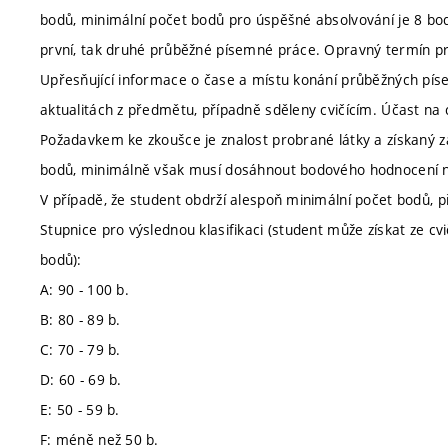
bodů, minimální počet bodů pro úspěšné absolvování je 8 bo
první, tak druhé průběžné písemné práce. Opravný termín p
Upřesňující informace o čase a místu konání průběžných pís
aktualitách z předmětu, případně sděleny cvičícím. Účast na 
Požadavkem ke zkoušce je znalost probrané látky a získaný 
bodů, minimálně však musí dosáhnout bodového hodnocení n
V případě, že student obdrží alespoň minimální počet bodů, př
Stupnice pro výslednou klasifikaci (student může získat ze c
bodů):
A: 90 - 100 b.
B: 80 - 89 b.
C: 70 - 79 b.
D: 60 - 69 b.
E: 50 - 59 b.
F: méně než 50 b.