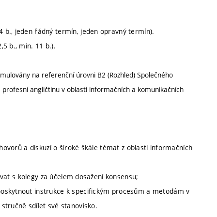
4 b., jeden řádný termín, jeden opravný termín).
,5 b., min. 11 b.).
ormulovány na referenční úrovni B2 (Rozhled) Společného
rofesní angličtinu v oblasti informačních a komunikačních
zhovorů a diskuzí o široké škále témat z oblasti informačních
dnávat s kolegy za účelem dosažení konsensu;
poskytnout instrukce k specifickým procesům a metodám v
 stručně sdílet své stanovisko.