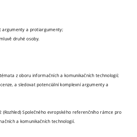
t argumenty a protiargumenty;
omluvě druhé osoby.
tá témata z oboru informačních a komunikačních technologií;
recenze, a sledovat potenciální komplexní argumenty a
 B2 (Rozhled) Společného evropského referenčního rámce pro
rmačních a komunikačních technologií.