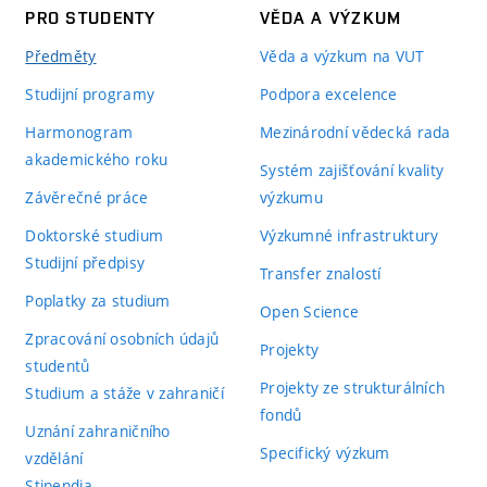
PRO STUDENTY
VĚDA A VÝZKUM
Předměty
Věda a výzkum na VUT
Studijní programy
Podpora excelence
Harmonogram
Mezinárodní vědecká rada
akademického roku
Systém zajišťování kvality
Závěrečné práce
výzkumu
Doktorské studium
Výzkumné infrastruktury
Studijní předpisy
Transfer znalostí
Poplatky za studium
Open Science
Zpracování osobních údajů
Projekty
studentů
Projekty ze strukturálních
Studium a stáže v zahraničí
fondů
Uznání zahraničního
Specifický výzkum
vzdělání
Stipendia