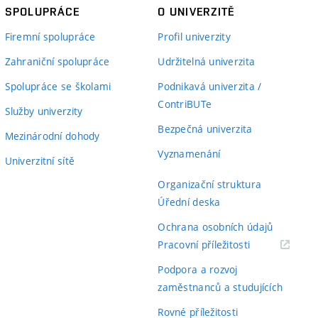
SPOLUPRÁCE
O UNIVERZITĚ
Firemní spolupráce
Profil univerzity
Zahraniční spolupráce
Udržitelná univerzita
Spolupráce se školami
Podnikavá univerzita /
ContriBUTe
Služby univerzity
Bezpečná univerzita
Mezinárodní dohody
Vyznamenání
Univerzitní sítě
Organizační struktura
Úřední deska
Ochrana osobních údajů
(externí
Pracovní příležitosti
odkaz)
Podpora a rozvoj
zaměstnanců a studujících
Rovné příležitosti