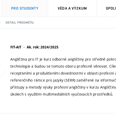
PRO STUDENTY
VĚDA A VÝZKUM
SPOL
DETAIL PŘEDMĚTU
FIT-AIT
Ak. rok: 2024/2025
Angličtina pro IT je kurz odborné angličtiny pro středně pokro
technologie a budou se tomuto oboru profesně věnovat. Cíle
receptivními a produktivními dovednostmi v oblasti profesní
referenčního rámce pro jazyky (SERR) zaměřené na informač
přístupy a metody výuky profesní angličtiny v kurzu Angličti
úkolech s využitím multimediálních vyučovacích prostředků.