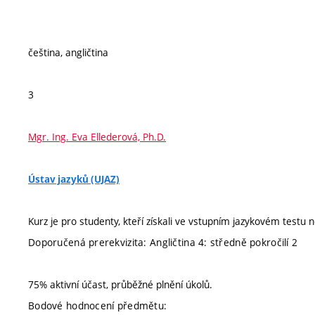
čeština, angličtina
3
Mgr. Ing. Eva Ellederová, Ph.D.
Ústav jazyků (UJAZ)
Kurz je pro studenty, kteří získali ve vstupním jazykovém test
Doporučená prerekvizita: Angličtina 4: středně pokročilí 2
75% aktivní účast, průběžné plnění úkolů.
Bodové hodnocení předmětu: