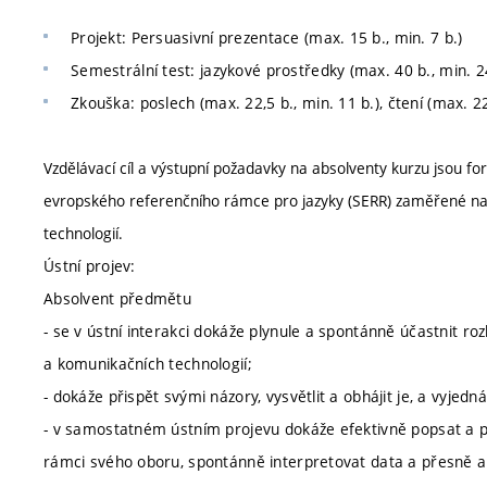
Projekt: Persuasivní prezentace (max. 15 b., min. 7 b.)
Semestrální test: jazykové prostředky (max. 40 b., min. 2
Zkouška: poslech (max. 22,5 b., min. 11 b.), čtení (max. 22
Vzdělávací cíl a výstupní požadavky na absolventy kurzu jsou f
evropského referenčního rámce pro jazyky (SERR) zaměřené na p
technologií.
Ústní projev:
Absolvent předmětu
- se v ústní interakci dokáže plynule a spontánně účastnit ro
a komunikačních technologií;
- dokáže přispět svými názory, vysvětlit a obhájit je, a vyje
- v samostatném ústním projevu dokáže efektivně popsat a 
rámci svého oboru, spontánně interpretovat data a přesně a