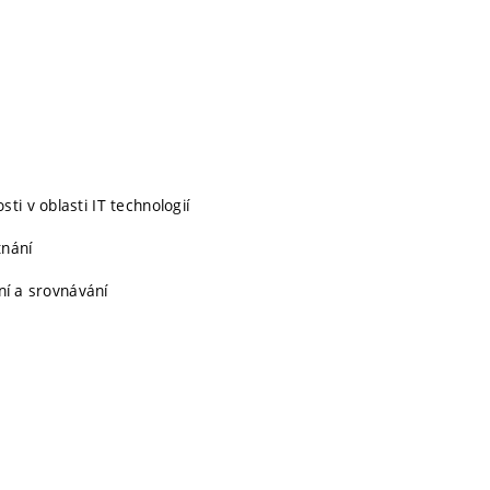
i v oblasti IT technologií
tnání
ání a srovnávání