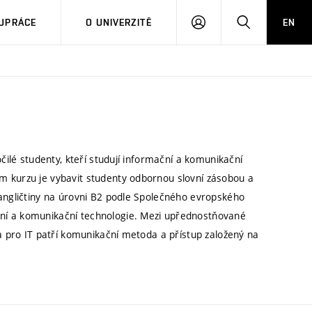
PŘIHLÁSIT
HLEDAT
UPRÁCE
O UNIVERZITĚ
EN
SE
čilé studenty, kteří studují informační a komunikační
m kurzu je vybavit studenty odbornou slovní zásobou a
 angličtiny na úrovni B2 podle Společného evropského
ní a komunikační technologie. Mezi upřednostňované
na pro IT patří komunikační metoda a přístup založený na