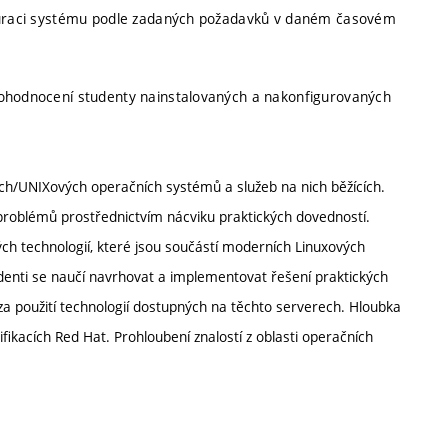
figuraci systému podle zadaných požadavků v daném časovém
 ohodnocení studenty nainstalovaných a nakonfigurovaných
h/UNIXových operačních systémů a služeb na nich běžících.
problémů prostřednictvím nácviku praktických dovedností.
žitých technologií, které jsou součástí moderních Linuxových
denti se naučí navrhovat a implementovat řešení praktických
a použití technologií dostupných na těchto serverech. Hloubka
ifikacích Red Hat. Prohloubení znalostí z oblasti operačních