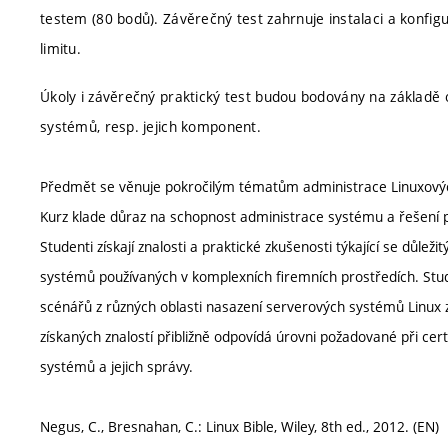
testem (80 bodů). Závěrečný test zahrnuje instalaci a kon
limitu.
Úkoly i závěrečný praktický test budou bodovány na základě
systémů, resp. jejich komponent.
Předmět se věnuje pokročilým tématům administrace Linuxovýc
Kurz klade důraz na schopnost administrace systému a řešení 
Studenti získají znalosti a praktické zkušenosti týkající se důle
systémů používaných v komplexních firemních prostředích. Stu
scénářů z různých oblasti nasazení serverových systémů Linux z
získaných znalostí přibližně odpovídá úrovni požadované při cert
systémů a jejich správy.
Negus, C., Bresnahan, C.: Linux Bible, Wiley, 8th ed., 2012. (EN)