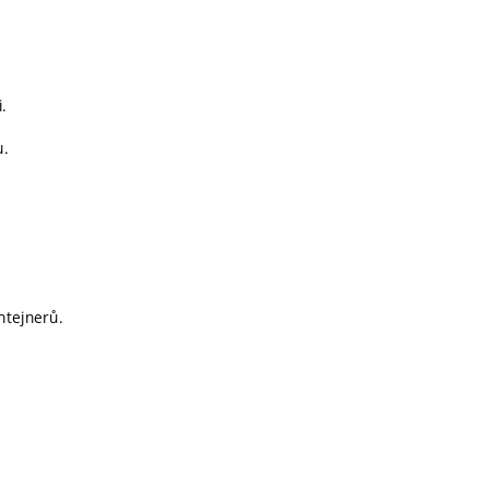
.
u.
ntejnerů.