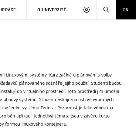
PŘIHLÁSIT
HLEDAT
UPRÁCE
O UNIVERZITĚ
EN
SE
ími Linuxovými systémy. Kurz začíná u plánování a volby
žadavků plánovaného scénáře jejího použití. Studenti budou
nstalují do virtuálního prostředí. Toto prostředí jim umožní
 obnovy systému. Studenti získají znalosti ve vybraných
zabezpečením systému Fedora. Pozornost je také věnována
pro běh aplikací. Jednotlivá témata jsou v závěru kurzu
by formou linuxového kontejneru.