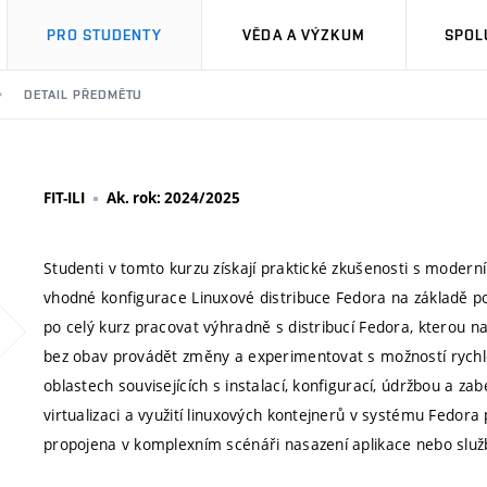
PRO STUDENTY
VĚDA A VÝZKUM
SPOL
DETAIL PŘEDMĚTU
FIT-ILI
Ak. rok: 2024/2025
Studenti v tomto kurzu získají praktické zkušenosti s modern
vhodné konfigurace Linuxové distribuce Fedora na základě po
po celý kurz pracovat výhradně s distribucí Fedora, kterou nai
bez obav provádět změny a experimentovat s možností rychlé
oblastech souvisejících s instalací, konfigurací, údržbou a 
virtualizaci a využití linuxových kontejnerů v systému Fedora 
propojena v komplexním scénáři nasazení aplikace nebo služ