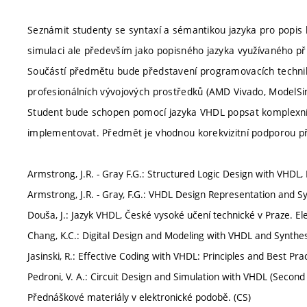
Seznámit studenty se syntaxí a sémantikou jazyka pro popis 
simulaci ale především jako popisného jazyka využívaného př
Součástí předmětu bude představení programovacích technik
profesionálních vývojových prostředků (AMD Vivado, ModelS
Student bude schopen pomocí jazyka VHDL popsat komplexní 
implementovat. Předmět je vhodnou korekvizitní podporou p
Armstrong, J.R. - Gray F.G.: Structured Logic Design with VHDL, 
Armstrong, J.R. - Gray, F.G.: VHDL Design Representation and Sy
Douša, J.: Jazyk VHDL, České vysoké učení technické v Praze. El
Chang, K.C.: Digital Design and Modeling with VHDL and Synthe
Jasinski, R.: Effective Coding with VHDL: Principles and Best Pr
Pedroni, V. A.: Circuit Design and Simulation with VHDL (Second
Přednáškové materiály v elektronické podobě. (CS)