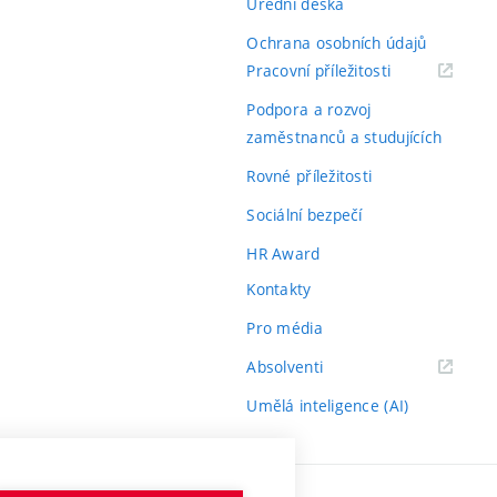
Úřední deska
Ochrana osobních údajů
(externí
Pracovní příležitosti
odkaz)
Podpora a rozvoj
zaměstnanců a studujících
Rovné příležitosti
Sociální bezpečí
HR Award
Kontakty
Pro média
(externí
Absolventi
odkaz)
Umělá inteligence (AI)