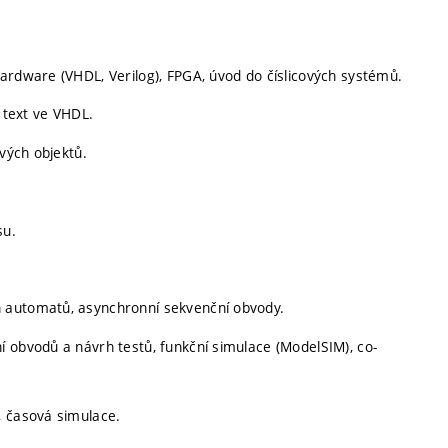
ardware (VHDL, Verilog), FPGA, úvod do číslicových systémů.
ý text ve VHDL.
ových objektů.
su.
h automatů, asynchronní sekvenční obvody.
í obvodů a návrh testů, funkční simulace (ModelSIM), co-
, časová simulace.