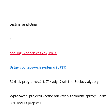
čeština, angličtina
4
doc. Ing. Zdeněk Vašíček, Ph.D.
Ústav počítačových systémů (UPSY)
Základy programování. Základy týkající se Boolovy algebry.
Vypracování projektu včetně odevzdání technické zprávy. Podm
50% bodů z projektu.