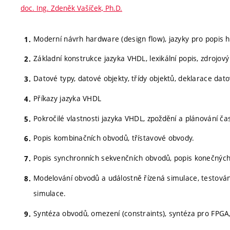
doc. Ing. Zdeněk Vašíček, Ph.D.
Moderní návrh hardware (design flow), jazyky pro popis h
Základní konstrukce jazyka VHDL, lexikální popis, zdrojov
Datové typy, datové objekty, třídy objektů, deklarace dat
Příkazy jazyka VHDL
Pokročilé vlastnosti jazyka VHDL, zpoždění a plánování ča
Popis kombinačních obvodů, třístavové obvody.
Popis synchronních sekvenčních obvodů, popis konečnýc
Modelování obvodů a událostně řízená simulace, testován
simulace.
Syntéza obvodů, omezení (constraints), syntéza pro FPGA