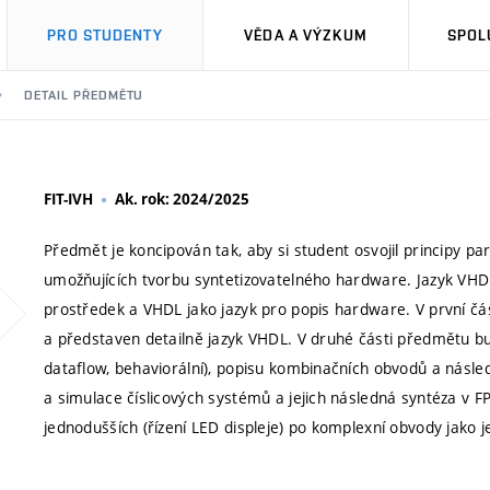
PRO STUDENTY
VĚDA A VÝZKUM
SPOL
DETAIL PŘEDMĚTU
FIT-IVH
Ak. rok: 2024/2025
Předmět je koncipován tak, aby si student osvojil principy pa
umožňujících tvorbu syntetizovatelného hardware. Jazyk VHD
prostředek a VHDL jako jazyk pro popis hardware. V první čá
a představen detailně jazyk VHDL. V druhé části předmětu b
dataflow, behaviorální), popisu kombinačních obvodů a násl
a simulace číslicových systémů a jejich následná syntéza v 
jednodušších (řízení LED displeje) po komplexní obvody jako j