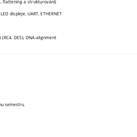
, flattening a strukturování)
o LED displeje, UART, ETHERNET
i (RC4, DES), DNA-alignment
ěhu semestru.