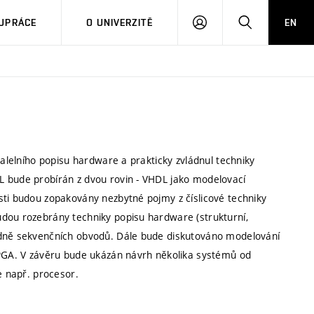
PŘIHLÁSIT
HLEDAT
UPRÁCE
O UNIVERZITĚ
EN
SE
ralelního popisu hardware a prakticky zvládnul techniky
L bude probírán z dvou rovin - VHDL jako modelovací
sti budou zopakovány nezbytné pojmy z číslicové techniky
udou rozebrány techniky popisu hardware (strukturní,
edně sekvenčních obvodů. Dále bude diskutováno modelování
FPGA. V závěru bude ukázán návrh několika systémů od
e např. procesor.