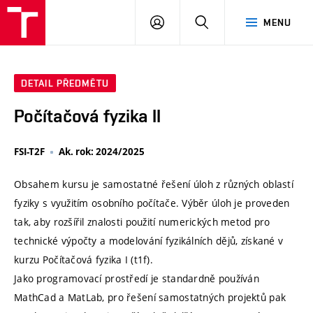
VUT
PŘIHLÁSIT
HLEDAT
MENU
SE
DETAIL PŘEDMĚTU
Počítačová fyzika II
FSI-T2F
Ak. rok: 2024/2025
Obsahem kursu je samostatné řešení úloh z různých oblastí
fyziky s využitím osobního počítače. Výběr úloh je proveden
tak, aby rozšířil znalosti použití numerických metod pro
technické výpočty a modelování fyzikálních dějů, získané v
kurzu Počítačová fyzika I (t1f).
Jako programovací prostředí je standardně používán
MathCad a MatLab, pro řešení samostatných projektů pak