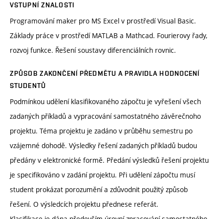
VSTUPNÍ ZNALOSTI
Programování maker pro MS Excel v prostředí Visual Basic.
Základy práce v prostředí MATLAB a Mathcad. Fourierovy řady,
rozvoj funkce. Řešení soustavy diferenciálních rovnic.
ZPŮSOB ZAKONČENÍ PŘEDMĚTU A PRAVIDLA HODNOCENÍ
STUDENTŮ
Podmínkou udělení klasifikovaného zápočtu je vyřešení všech
zadaných příkladů a vypracování samostatného závěrečnoho
projektu. Téma projektu je zadáno v průběhu semestru po
vzájemné dohodě. Výsledky řešení zadaných příkladů budou
předány v elektronické formě. Předání výsledků řešení projektu
je specifikováno v zadání projektu. Při udělení zápočtu musí
student prokázat porozumění a zdůvodnit použitý způsob
řešení. O výsledcích projektu přednese referát.
Klasifikace je dána především úrovní zpracování samostatného