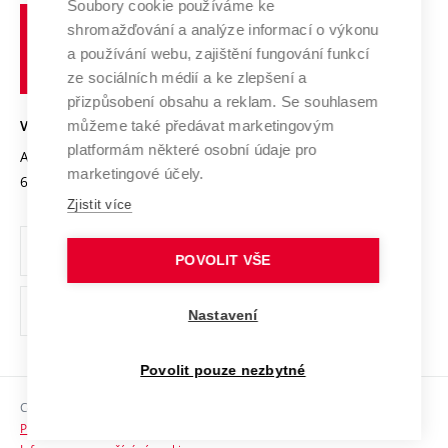
Spolupráce se školami
Soubory cookie používáme ke
Vysoké
Výzkumné infrastruktury
shromažďování a analýze informací o výkonu
Udržitelná univerzita
učení
Služby univerzity
Transfer znalostí
a používání webu, zajištění fungování funkcí
technické
Podnikavá univerzita / ContriBUTe
Mezinárodní dohody
ze sociálních médií a ke zlepšení a
Open Science
v
Bezpečná univerzita
přizpůsobení obsahu a reklam. Se souhlasem
Univerzitní sítě
Brně
Projekty
můžeme také předávat marketingovým
VYSOKÉ UČENÍ TECHNICKÉ V BRNĚ
Vyznamenání
platformám některé osobní údaje pro
Projekty ze strukturálních fondů
Antonínská 548/1
www.vut.cz
marketingové účely.
Organizační struktura
602 00 Brno
vut@vutbr.cz
Specifický výzkum
Zjistit více
Úřední deska
Ochrana osobních údajů
POVOLIT VŠE
(externí
Pracovní příležitosti
Nastavení
odkaz)
Podpora a rozvoj zaměstnanců a studujících
Povolit pouze nezbytné
Rovné příležitosti
Copyright © 2026 VUT
Sociální bezpečí
Prohlášení o přístupnosti
HR Award