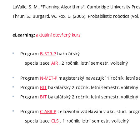
LaValle, S. M., "Planning Algorithms", Cambridge University Pre
Thrun, S., Burgard, W., Fox, D. (2005). Probabilistic robotics (Vo
aktuální otevřený kurz
eLearning:
Program
B-STR-P
bakalářský
specializace
AIŘ
, 2 ročník, letní semestr, volitelný
Program
N-MET-P
magisterský navazující 1 ročník, letní s
Program
BIT
bakalářský 2 ročník, letní semestr, volitelný
Program
BIT
bakalářský 2 ročník, letní semestr, volitelný
Program
C-AKR-P
celoživotní vzdělávání v akr. stud. pro
specializace
CLS
, 1 ročník, letní semestr, volitelný