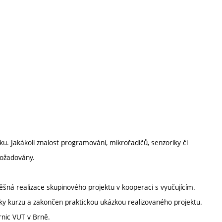
u. Jakákoli znalost programování, mikrořadičů, senzoriky či
požadovány.
ěšná realizace skupinového projektu v kooperaci s vyučujícím.
ky kurzu a zakončen praktickou ukázkou realizovaného projektu.
rnic VUT v Brně.