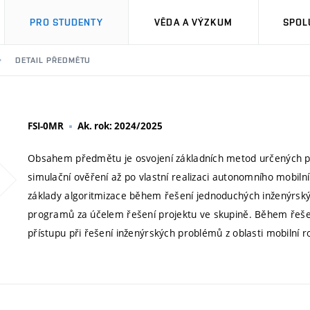
PRO STUDENTY
VĚDA A VÝZKUM
SPOL
DETAIL PŘEDMĚTU
FSI-0MR
Ak. rok: 2024/2025
Obsahem předmětu je osvojení základních metod určených pr
simulační ověření až po vlastní realizaci autonomního mobilní
základy algoritmizace během řešení jednoduchých inženýrsk
programů za účelem řešení projektu ve skupině. Během řešení
přístupu při řešení inženýrských problémů z oblasti mobilní r