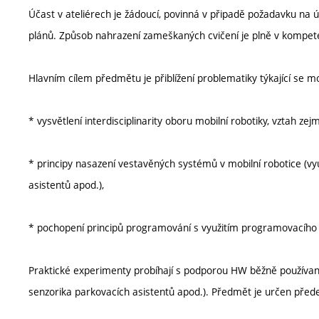
Účast v ateliérech je žádoucí, povinná v připadě požadavku na 
plánů. Způsob nahrazení zameškaných cvičení je plně v kompete
Hlavním cílem předmětu je přiblížení problematiky týkající se m
* vysvětlení interdisciplinarity oboru mobilní robotiky, vztah z
* principy nasazení vestavěných systémů v mobilní robotice (vy
asistentů apod.),
* pochopení principů programování s využitím programovacího
Praktické experimenty probíhají s podporou HW běžně používan
senzorika parkovacích asistentů apod.). Předmět je určen před