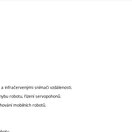
 a infračervenými snímači vzdálenosti.
ohybu robotu, řízení servopohonů.
hování mobilních robotů.
obotu.