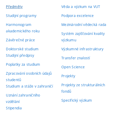
Předměty
Věda a výzkum na VUT
Studijní programy
Podpora excelence
Harmonogram
Mezinárodní vědecká rada
akademického roku
Systém zajišťování kvality
Závěrečné práce
výzkumu
Doktorské studium
Výzkumné infrastruktury
Studijní předpisy
Transfer znalostí
Poplatky za studium
Open Science
Zpracování osobních údajů
Projekty
studentů
Projekty ze strukturálních
Studium a stáže v zahraničí
fondů
Uznání zahraničního
Specifický výzkum
vzdělání
Stipendia