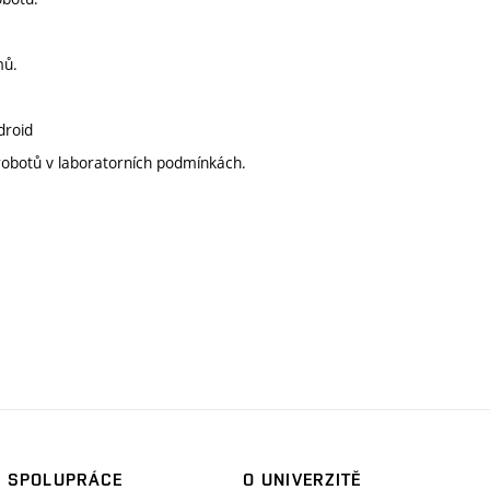
mů.
droid
robotů v laboratorních podmínkách.
SPOLUPRÁCE
O UNIVERZITĚ