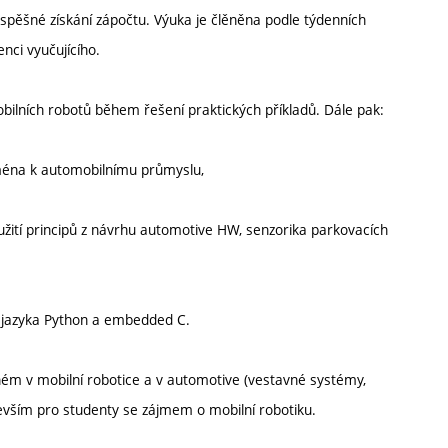
úspěšné získání zápočtu. Výuka je člěněna podle týdenních
nci vyučujícího.
obilních robotů během řešení praktických příkladů. Dále pak:
ejména k automobilnímu průmyslu,
užití principů z návrhu automotive HW, senzorika parkovacích
 jazyka Python a embedded C.
ém v mobilní robotice a v automotive (vestavné systémy,
evším pro studenty se zájmem o mobilní robotiku.