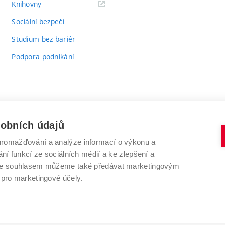
(externí
Knihovny
odkaz)
Sociální bezpečí
Studium bez bariér
Podpora podnikání
sobních údajů
romažďování a analýze informací o výkonu a
VYSOKÉ UČENÍ TECHNICKÉ V BRNĚ
ní funkcí ze sociálních médií a ke zlepšení a
Antonínská 548/1
www.vut.cz
 Se souhlasem můžeme také předávat marketingovým
602 00 Brno
vut@vutbr.cz
 pro marketingové účely.