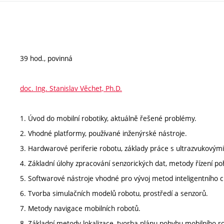
39 hod., povinná
doc. Ing. Stanislav Věchet, Ph.D.
1. Úvod do mobilní robotiky, aktuálně řešené problémy.
2. Vhodné platformy, používané inženýrské nástroje.
3. Hardwarové periferie robotu, základy práce s ultrazvukovými
4. Základní úlohy zpracování senzorických dat, metody řízení p
5. Softwarové nástroje vhodné pro vývoj metod inteligentního c
6. Tvorba simulačních modelů robotu, prostředí a senzorů.
7. Metody navigace mobilních robotů.
8. Základní metody lokalizace, tvorba plánu pohybu mobilního r