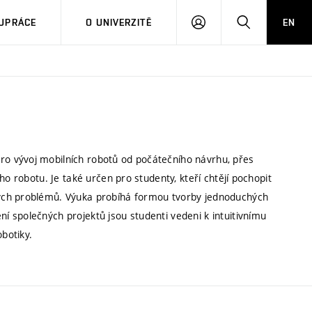
PŘIHLÁSIT
HLEDAT
UPRÁCE
O UNIVERZITĚ
EN
SE
o vývoj mobilních robotů od počátečního návrhu, přes
ho robotu. Je také určen pro studenty, kteří chtějí pochopit
ých problémů. Výuka probíhá formou tvorby jednoduchých
 společných projektů jsou studenti vedeni k intuitivnímu
obotiky.