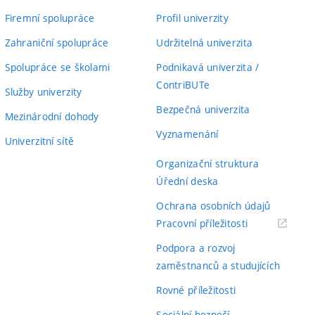
Firemní spolupráce
Profil univerzity
Zahraniční spolupráce
Udržitelná univerzita
Spolupráce se školami
Podnikavá univerzita /
ContriBUTe
Služby univerzity
Bezpečná univerzita
Mezinárodní dohody
Vyznamenání
Univerzitní sítě
Organizační struktura
Úřední deska
Ochrana osobních údajů
(externí
Pracovní příležitosti
odkaz)
Podpora a rozvoj
zaměstnanců a studujících
Rovné příležitosti
Sociální bezpečí