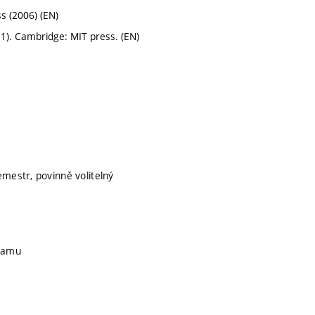
ss (2006) (EN)
l. 1). Cambridge: MIT press. (EN)
emestr, povinně volitelný
gramu