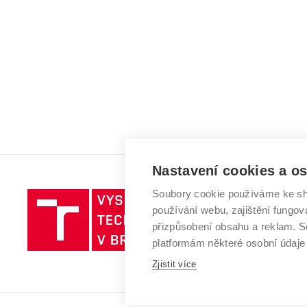
Nastavení cookies a o
Soubory cookie používáme ke sh
Vysoké
používání webu, zajištění fungová
učení
přizpůsobení obsahu a reklam.
technické
platformám některé osobní údaje
v
Brně
Zjistit více