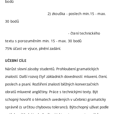
bodů
2) zkouška - poslech min.15 - max.
30 bodů
- čtení technického
textu s porozuměním min. 15 - max. 30 bodů
75% účast ve výuce, plnění zadání.
UČEBNÍ CÍLE
Nárůst slovní zásoby studentů. Prohloubení gramatických
znalostí. Další rozvoj čtyř základních dovedností: mluvení, čtení,
poslech a psaní. Rozšíření znalostí běžných konverzačních
obratů mluvené angličtiny. Práce s technickými texty. Být
schopný hovořit o tématech uvedených v učebnici gramaticky
správně (s určitou chybovou tolerancí). Býtschopný užívat podle