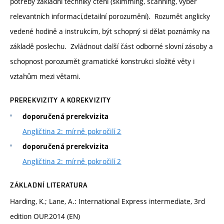
potřeby základní techniky čtení (skimming, scanning, výběr
relevantních informací,detailní porozumění). Rozumět anglicky
vedené hodině a instrukcím, být schopný si dělat poznámky na
základě poslechu. Zvládnout další část odborné slovní zásoby a
schopnost porozumět gramatické konstrukci složité věty i
vztahům mezi větami.
PREREKVIZITY A KOREKVIZITY
doporučená prerekvizita
Angličtina 2: mírně pokročilí 2
doporučená prerekvizita
Angličtina 2: mírně pokročilí 2
ZÁKLADNÍ LITERATURA
Harding, K.; Lane, A.: International Express intermediate, 3rd
edition OUP.2014 (EN)