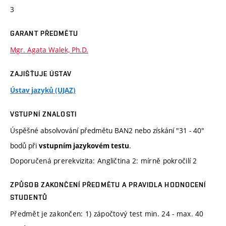
3
GARANT PŘEDMĚTU
Mgr. Agata Walek, Ph.D.
ZAJIŠŤUJE ÚSTAV
Ústav jazyků (UJAZ)
VSTUPNÍ ZNALOSTI
Úspěšné absolvování předmětu BAN2 nebo získání "31 - 40"
bodů při
.
vstupním jazykovém testu
Doporučená prerekvizita: Angličtina 2: mírně pokročilí 2
ZPŮSOB ZAKONČENÍ PŘEDMĚTU A PRAVIDLA HODNOCENÍ
STUDENTŮ
Předmět je zakončen: 1) zápočtový test min. 24 - max. 40