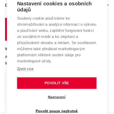
Firemní spolupráce
Mezinárodní vědecká rada
Nastavení cookies a osobních
O UNIVERZITĚ
Doktorské studium
Podpora podnikání
E-přihláška
údajů
Zahraniční spolupráce
Systém zajišťování kvality výzkumu
Profil univerzity
Spolupráce se školami
Soubory cookie používáme ke
Vysoké
Výzkumné infrastruktury
shromažďování a analýze informací o výkonu
Udržitelná univerzita
učení
Služby univerzity
Transfer znalostí
a používání webu, zajištění fungování funkcí
technické
Podnikavá univerzita / ContriBUTe
Mezinárodní dohody
ze sociálních médií a ke zlepšení a
Open Science
v
Bezpečná univerzita
přizpůsobení obsahu a reklam. Se souhlasem
Univerzitní sítě
Brně
Projekty
můžeme také předávat marketingovým
VYSOKÉ UČENÍ TECHNICKÉ V BRNĚ
Vyznamenání
platformám některé osobní údaje pro
Projekty ze strukturálních fondů
Antonínská 548/1
www.vut.cz
marketingové účely.
Organizační struktura
602 00 Brno
vut@vutbr.cz
Specifický výzkum
Zjistit více
Úřední deska
Ochrana osobních údajů
POVOLIT VŠE
(externí
Pracovní příležitosti
Nastavení
odkaz)
Podpora a rozvoj zaměstnanců a studujících
Povolit pouze nezbytné
Rovné příležitosti