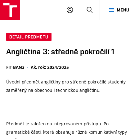
VUT
PŘIHLÁSIT
HLEDAT
MENU
SE
DETAIL PŘEDMĚTU
Angličtina 3: středně pokročilí 1
FIT-BAN3
Ak. rok: 2024/2025
Úvodní předmět angličtiny pro středně pokročilé studenty
zaměřený na obecnou i technickou angličtinu.
Předmět je založen na integrovaném přístupu. Po
gramatické části, která obsahuje různé komunikativní typy