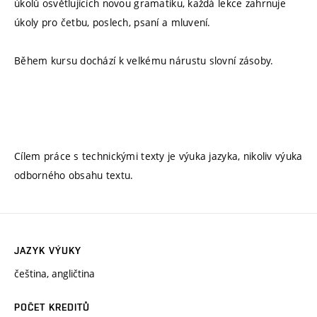
úkolů osvětlujících novou gramatiku, každá lekce zahrnuje
úkoly pro četbu, poslech, psaní a mluvení.
Během kursu dochází k velkému nárustu slovní zásoby.
Cílem práce s technickými texty je výuka jazyka, nikoliv výuka
odborného obsahu textu.
JAZYK VÝUKY
čeština, angličtina
POČET KREDITŮ