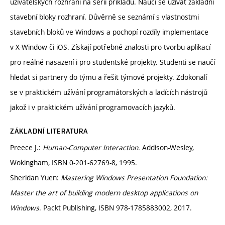
uživatelských rozhraní na sérii příkladů. Naučí se užívat základní
stavební bloky rozhraní. Důvěrně se seznámí s vlastnostmi
stavebních bloků ve Windows a pochopí rozdíly implementace
v X-Window či iOS. Získají potřebné znalosti pro tvorbu aplikací
pro reálné nasazení i pro studentské projekty. Studenti se naučí
hledat si partnery do týmu a řešit týmové projekty. Zdokonalí
se v praktickém užívání programátorských a ladících nástrojů
jakož i v praktickém užívání programovacích jazyků.
ZÁKLADNÍ LITERATURA
Preece J.:
Human-Computer Interaction
. Addison-Wesley,
Wokingham, ISBN 0-201-62769-8, 1995.
Sheridan Yuen:
Mastering Windows Presentation Foundation:
Master the art of building modern desktop applications on
Windows
. Packt Publishing, ISBN 978-1785883002, 2017.