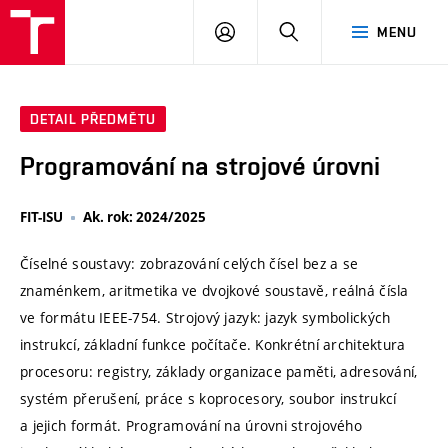
VUT
PŘIHLÁSIT
HLEDAT
MENU
SE
DETAIL PŘEDMĚTU
Programování na strojové úrovni
FIT-ISU
Ak. rok: 2024/2025
Číselné soustavy: zobrazování celých čísel bez a se
znaménkem, aritmetika ve dvojkové soustavě, reálná čísla
ve formátu IEEE-754. Strojový jazyk: jazyk symbolických
instrukcí, základní funkce počítače. Konkrétní architektura
procesoru: registry, základy organizace paměti, adresování,
systém přerušení, práce s koprocesory, soubor instrukcí
a jejich formát. Programování na úrovni strojového