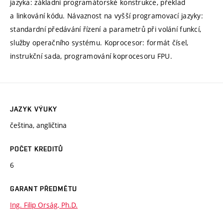
jazyka: základní programátorské konstrukce, překlad
a linkování kódu. Návaznost na vyšší programovací jazyky:
standardní předávání řízení a parametrů při volání funkcí,
služby operačního systému. Koprocesor: formát čísel,
instrukční sada, programování koprocesoru FPU.
JAZYK VÝUKY
čeština, angličtina
POČET KREDITŮ
6
GARANT PŘEDMĚTU
Ing. Filip Orság, Ph.D.