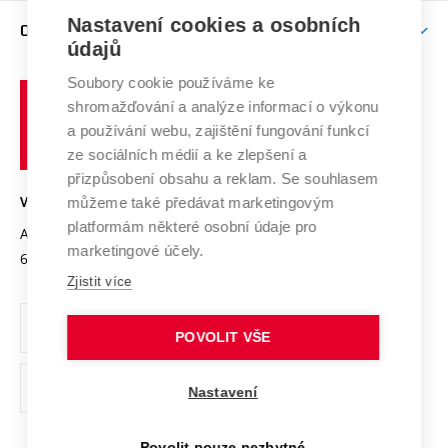
Zpracování osobních údajů uchazečů o studium
Firemní spolupráce
Mezinárodní vědecká rada
Nastavení cookies a osobních
O UNIVERZITĚ
Doktorské studium
Podpora podnikání
E-přihláška
údajů
Zahraniční spolupráce
Systém zajišťování kvality výzkumu
Profil univerzity
Spolupráce se školami
Soubory cookie používáme ke
Vysoké
Výzkumné infrastruktury
shromažďování a analýze informací o výkonu
Udržitelná univerzita
učení
Služby univerzity
Transfer znalostí
a používání webu, zajištění fungování funkcí
technické
Podnikavá univerzita / ContriBUTe
Mezinárodní dohody
ze sociálních médií a ke zlepšení a
Open Science
v
Bezpečná univerzita
přizpůsobení obsahu a reklam. Se souhlasem
Univerzitní sítě
Brně
Projekty
můžeme také předávat marketingovým
VYSOKÉ UČENÍ TECHNICKÉ V BRNĚ
Vyznamenání
platformám některé osobní údaje pro
Projekty ze strukturálních fondů
Antonínská 548/1
www.vut.cz
marketingové účely.
Organizační struktura
602 00 Brno
vut@vutbr.cz
Specifický výzkum
Zjistit více
Úřední deska
Ochrana osobních údajů
POVOLIT VŠE
(externí
Pracovní příležitosti
Nastavení
odkaz)
Podpora a rozvoj zaměstnanců a studujících
Povolit pouze nezbytné