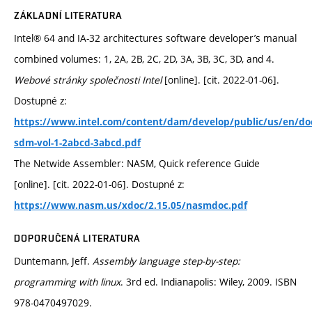
ZÁKLADNÍ LITERATURA
Intel® 64 and IA-32 architectures software developer’s manual
combined volumes: 1, 2A, 2B, 2C, 2D, 3A, 3B, 3C, 3D, and 4.
Webové stránky společnosti Intel
[online]. [cit. 2022-01-06].
Dostupné z:
https://www.intel.com/content/dam/develop/public/us/en/d
sdm-vol-1-2abcd-3abcd.pdf
The Netwide Assembler: NASM, Quick reference Guide
[online]. [cit. 2022-01-06]. Dostupné z:
https://www.nasm.us/xdoc/2.15.05/nasmdoc.pdf
DOPORUČENÁ LITERATURA
Duntemann, Jeff.
Assembly language step-by-step:
programming with linux
. 3rd ed. Indianapolis: Wiley, 2009. ISBN
978-0470497029.