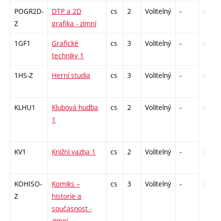
POGR2D-
DTP a 2D
cs
2
Volitelný
-
zá
Z
grafika - zimní
1GF1
Grafické
cs
3
Volitelný
-
zá
techniky 1
1HS-Z
Herní studia
cs
3
Volitelný
-
zk
KLHU1
Klubová hudba
cs
2
Volitelný
-
zá
1
KV1
Knižní vazba 1
cs
2
Volitelný
-
zá
KOHISO-
Komiks –
cs
3
Volitelný
-
zk
Z
historie a
současnost -
zimní