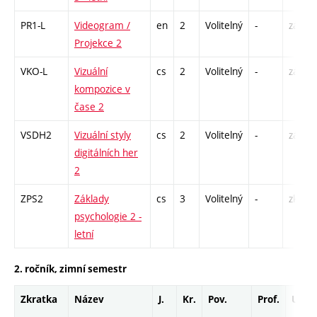
PR1-L
Videogram /
en
2
Volitelný
-
zá
Projekce 2
VKO-L
Vizuální
cs
2
Volitelný
-
zá
kompozice v
čase 2
VSDH2
Vizuální styly
cs
2
Volitelný
-
zá
digitálních her
2
ZPS2
Základy
cs
3
Volitelný
-
zk
psychologie 2 -
letní
2. ročník, zimní semestr
Zkratka
Název
J.
Kr.
Pov.
Prof.
Uk.