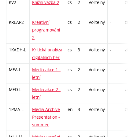
KV2
Knižní vazba 2
cs
2
Volitelný
-
zá
KREAP2
Kreativní
cs
2
Volitelný
-
zá
programování
2
1KADH-L
Kritická analýza
cs
3
Volitelný
-
zk
digitálních her
MEA-L
Média akce 1 -
cs
2
Volitelný
-
zá
letní
MED-L
Média akce 2 -
cs
2
Volitelný
-
zá
letní
1PMA-L
Media Archive
en
3
Volitelný
-
zá
Presentation -
summer
MUUM
Móda v umění
cs
3
Volitelný
-
zk