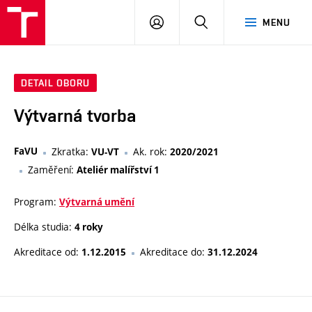
VUT
PŘIHLÁSIT
HLEDAT
MENU
SE
DETAIL OBORU
Výtvarná tvorba
FaVU
Zkratka:
Ak. rok:
VU-VT
2020/2021
Zaměření:
Ateliér malířství 1
Program:
Výtvarná umění
Délka studia:
4 roky
Akreditace od:
Akreditace do:
1.12.2015
31.12.2024