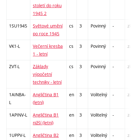
století do roku
1945 2
1SU1945
Světové umění
cs
3
Povinný
-
zk
po roce 1945
VK1-L
Večerní kresba
cs
3
Povinný
-
zá,zk
1 - letní
ZVT-L
Základy
cs
3
Povinný
-
zk
výpočetní
techniky - letní
1AINBA-
Angličtina B1
en
3
Volitelný
-
zá,zk
L
(letní)
1APINV-L
Angličtina B1
en
3
Volitelný
-
zá,zk
nižší (letní)
1UPPV-L
Angličtina B2
en
3
Volitelný
-
zá,zk