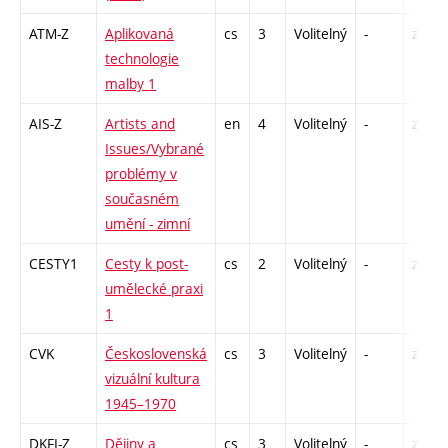
ATM-Z
Aplikovaná
cs
3
Volitelný
-
zk
technologie
malby 1
AIS-Z
Artists and
en
4
Volitelný
-
zk
Issues/Vybrané
problémy v
současném
umění - zimní
CESTY1
Cesty k post-
cs
2
Volitelný
-
zá
umělecké praxi
1
CVK
Československá
cs
3
Volitelný
-
zk
vizuální kultura
1945–1970
DKFI-Z
Dějiny a
cs
3
Volitelný
-
zk