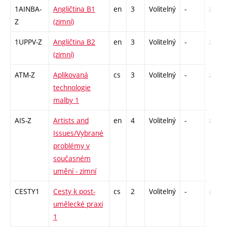
1AINBA-
Angličtina B1
en
3
Volitelný
-
zá,zk
Z
(zimní)
1UPPV-Z
Angličtina B2
en
3
Volitelný
-
zá,zk
(zimní)
ATM-Z
Aplikovaná
cs
3
Volitelný
-
zk
technologie
malby 1
AIS-Z
Artists and
en
4
Volitelný
-
zk
Issues/Vybrané
problémy v
současném
umění - zimní
CESTY1
Cesty k post-
cs
2
Volitelný
-
zá
umělecké praxi
1