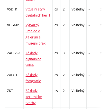
VSDH1
Vizuální styly
cs
2
Volitelný
-
zá
digitálních her 1
VUGMP
Výtvarný
cs
2
Volitelný
-
zá
umělec v
galerijní a
muzejní praxi
ZADIVI-Z
Základy
cs
3
Volitelný
-
zk
digitálního
videa
ZAFOT
Základy
cs
2
Volitelný
-
zá
fotografie
ZKT
Základy
cs
2
Volitelný
-
zá
keramické
tvorby