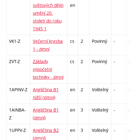
světových dějin
en
umění 20.
století do roku
1945 1
VK1-Z
Večerní kresba
cs
2
Povinný
-
zá
1 - zimní
ZVT-Z
Základy
cs
2
Povinný
-
zá
výpočetní
techniky - zimní
1APINV-Z
Angličtina B1
en
2
Volitelný
-
zá
nižší (zimní)
1AINBA-
Angličtina B1
en
3
Volitelný
-
zá,zk
Z
(zimní)
1UPPV-Z
Angličtina B2
en
3
Volitelný
-
zá,zk
(zimní)