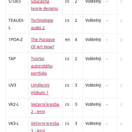
STDES
Současná
cs
2
Volitelný
-
zá
teorie designu
TEAUDI-
Technologie
cs
2
Volitelný
-
zá
L
audio 2
1POA-Z
The Purpose
en
4
Volitelný
-
zk
Of Art Now?
TAP
Tvorba
cs
2
Volitelný
-
zá
autorského
portfolia
UV3
Umělecký
cs
3
Volitelný
-
zk
výzkum 1
VK2-L
Večerní kresba
cs
3
Volitelný
-
zá,zk
2 - letní
VK3-L
Večerní kresba
cs
3
Volitelný
-
zá,zk
3 - letní