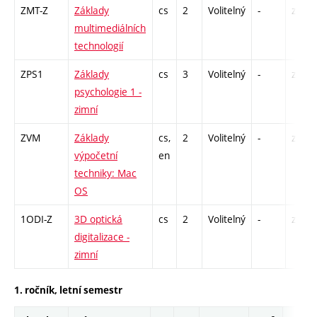
ZMT-Z
Základy
cs
2
Volitelný
-
zá
multimediálních
technologií
ZPS1
Základy
cs
3
Volitelný
-
zk
psychologie 1 -
zimní
ZVM
Základy
cs,
2
Volitelný
-
zá
výpočetní
en
techniky: Mac
OS
1ODI-Z
3D optická
cs
2
Volitelný
-
zá
digitalizace -
zimní
1. ročník, letní semestr