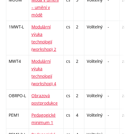
– umění v
módě
1MWT-L
Modulární
cs
2
Volitelný
-
zá
výuka
technologií
(workshop) 2
MWT4
Modulární
cs
2
Volitelný
-
zá
výuka
technologií
(workshop) 4
OBRPO-L
Obrazová
cs
2
Volitelný
-
zá
postprodukce
PEM1
Pedagogické
cs
4
Volitelný
-
zá
minimum 1