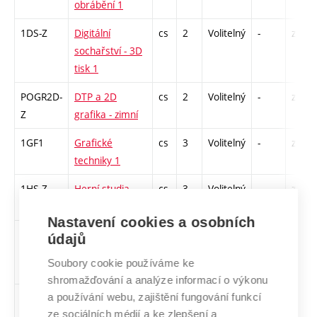
obrábění 1
1DS-Z
Digitální
cs
2
Volitelný
-
zá
sochařství - 3D
tisk 1
POGR2D-
DTP a 2D
cs
2
Volitelný
-
zá
Z
grafika - zimní
1GF1
Grafické
cs
3
Volitelný
-
zá
techniky 1
1HS-Z
Herní studia
cs
3
Volitelný
-
zk
Nastavení cookies a osobních
KLHU1
Klubová hudba
cs
2
Volitelný
-
zá
údajů
1
Soubory cookie používáme ke
shromažďování a analýze informací o výkonu
a používání webu, zajištění fungování funkcí
KV1
Knižní vazba 1
cs
2
Volitelný
-
zá
ze sociálních médií a ke zlepšení a