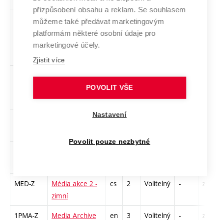
přizpůsobení obsahu a reklam. Se souhlasem
KOHISO-
Komiks –
cs
3
Volitelný
-
zk
můžeme také předávat marketingovým
Z
historie a
platformám některé osobní údaje pro
současnost -
marketingové účely.
zimní
Zjistit více
KREAP1
Kreativní
cs
2
Volitelný
-
zá
programování
POVOLIT VŠE
1
Nastavení
KPO-Z
Kurz
cs
3
Volitelný
-
zk
pornostudií
Povolit pouze nezbytné
MEA-Z
Média akce 1 -
cs
2
Volitelný
-
zá
zimní
MED-Z
Média akce 2 -
cs
2
Volitelný
-
zá
zimní
1PMA-Z
Media Archive
en
3
Volitelný
-
zá