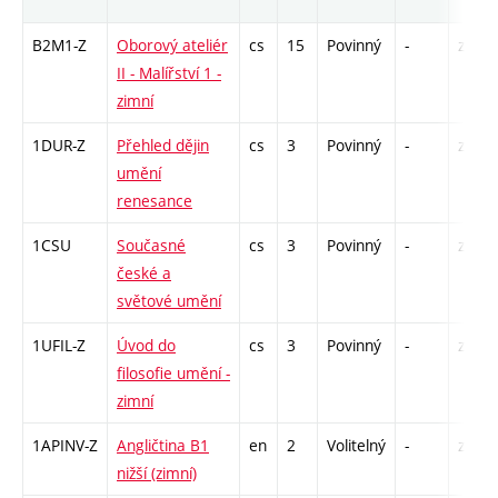
B2M1-Z
Oborový ateliér
cs
15
Povinný
-
zá,zk
II - Malířství 1 -
zimní
1DUR-Z
Přehled dějin
cs
3
Povinný
-
zk
umění
renesance
1CSU
Současné
cs
3
Povinný
-
zk
české a
světové umění
1UFIL-Z
Úvod do
cs
3
Povinný
-
zk
filosofie umění -
zimní
1APINV-Z
Angličtina B1
en
2
Volitelný
-
zá
nižší (zimní)