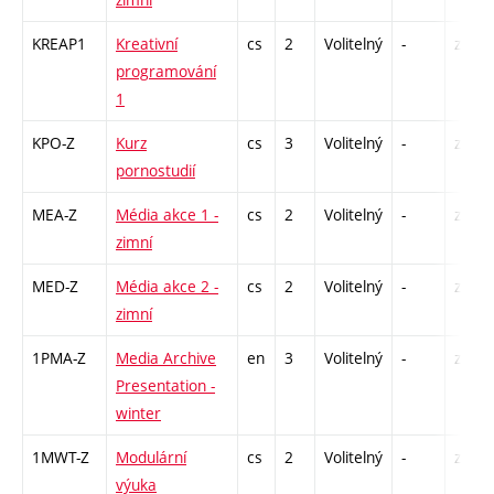
KREAP1
Kreativní
cs
2
Volitelný
-
zá
programování
1
KPO-Z
Kurz
cs
3
Volitelný
-
zk
pornostudií
MEA-Z
Média akce 1 -
cs
2
Volitelný
-
zá
zimní
MED-Z
Média akce 2 -
cs
2
Volitelný
-
zá
zimní
1PMA-Z
Media Archive
en
3
Volitelný
-
zá
Presentation -
winter
1MWT-Z
Modulární
cs
2
Volitelný
-
zá
výuka