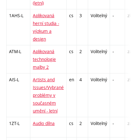
(letní)
1AHS-L
Aplikovaná
cs
3
Volitelný
-
zk
herní studia -
výzkum a
design
ATM-L
Aplikovaná
cs
2
Volitelný
-
zá
technologie
malby 2
AIS-L
Artists and
en
4
Volitelný
-
zk
Issues/Vybrané
problémy v
současném
umění - letní
1ZT-L
Audio dílna
cs
2
Volitelný
-
zá