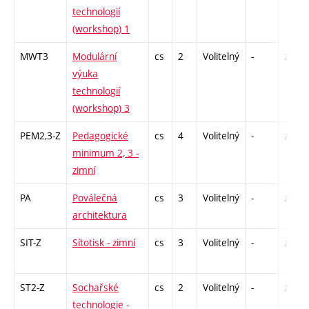
technologií
(workshop) 1
MWT3
Modulární
cs
2
Volitelný
-
zá
výuka
technologií
(workshop) 3
PEM2,3-Z
Pedagogické
cs
4
Volitelný
-
zá
minimum 2, 3 -
zimní
PA
Poválečná
cs
3
Volitelný
-
zk
architektura
SIT-Z
Sítotisk - zimní
cs
3
Volitelný
-
zá
ST2-Z
Sochařské
cs
2
Volitelný
-
zá
technologie -