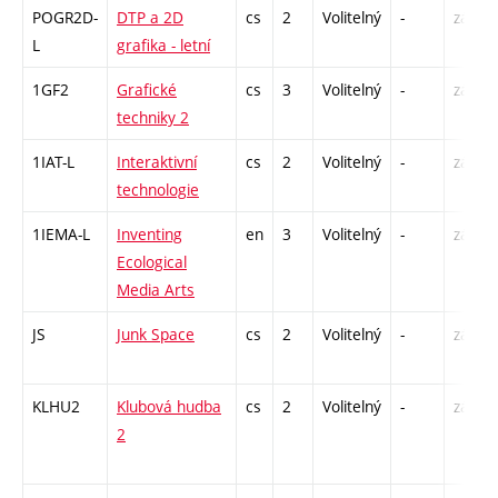
POGR2D-
DTP a 2D
cs
2
Volitelný
-
zá
L
grafika - letní
1GF2
Grafické
cs
3
Volitelný
-
zá
techniky 2
1IAT-L
Interaktivní
cs
2
Volitelný
-
zá
technologie
1IEMA-L
Inventing
en
3
Volitelný
-
zá
Ecological
Media Arts
JS
Junk Space
cs
2
Volitelný
-
zá
KLHU2
Klubová hudba
cs
2
Volitelný
-
zá
2