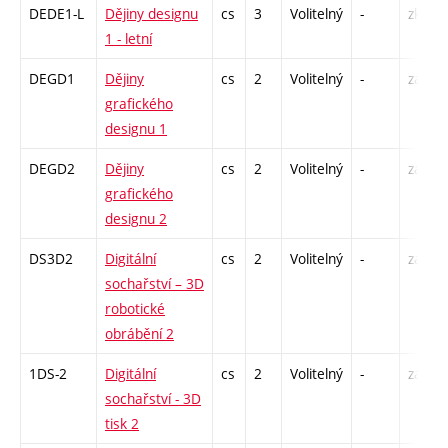
DEDE1-L
Dějiny designu
cs
3
Volitelný
-
zk
1 - letní
DEGD1
Dějiny
cs
2
Volitelný
-
zá
grafického
designu 1
DEGD2
Dějiny
cs
2
Volitelný
-
zá
grafického
designu 2
DS3D2
Digitální
cs
2
Volitelný
-
zá
sochařství – 3D
robotické
obrábění 2
1DS-2
Digitální
cs
2
Volitelný
-
zá
sochařství - 3D
tisk 2