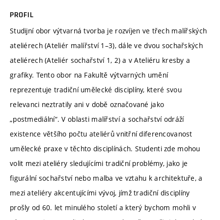
PROFIL
Studijní obor výtvarná tvorba je rozvíjen ve třech malířských
ateliérech (Ateliér malířství 1–3), dále ve dvou sochařských
ateliérech (Ateliér sochařství 1, 2) a v Ateliéru kresby a
grafiky. Tento obor na Fakultě výtvarných umění
reprezentuje tradiční umělecké disciplíny, které svou
relevanci neztratily ani v době označované jako
„postmediální“. V oblasti malířství a sochařství odráží
existence většího počtu ateliérů vnitřní diferencovanost
umělecké praxe v těchto disciplínách. Studenti zde mohou
volit mezi ateliéry sledujícími tradiční problémy, jako je
figurální sochařství nebo malba ve vztahu k architektuře, a
mezi ateliéry akcentujícími vývoj, jímž tradiční disciplíny
prošly od 60. let minulého století a který bychom mohli v