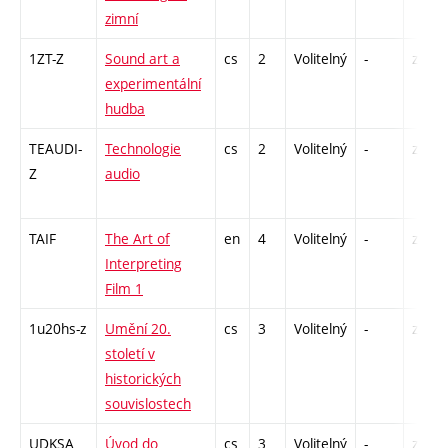
zimní
1ZT-Z
Sound art a
cs
2
Volitelný
-
zá
experimentální
hudba
TEAUDI-
Technologie
cs
2
Volitelný
-
zá
Z
audio
TAIF
The Art of
en
4
Volitelný
-
zk
Interpreting
Film 1
1u20hs-z
Umění 20.
cs
3
Volitelný
-
zk
století v
historických
souvislostech
UDKSA
Úvod do
cs
3
Volitelný
-
zk