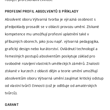
PROFESNÍ PROFIL ABSOLVENTŮ S PŘÍKLADY
Absolvent oboru Výtvarná tvorba je výrazná osobnost s
předpoklady prosadit se v oblasti provozu umění. Získané
kompetence mu umožňují profesní uplatnění také v
příbuzných oborech, jako jsou např. výtvarná pedagogika,
grafický design nebo kurátorství. Ovládnutí technologií a
řemeslných postupů absolventům poskytuje základ pro
svobodné rozvíjení vlastních uměleckých záměrů. Znalosti
získané v kurzech z oblasti dějin a teorie umění umožňují
absolventům oboru Výtvarná umění zaujímat kritický odstup
od vlastní tvůrčí činnosti (což je odlišuje od amatérských
tvůrců).
GARANT