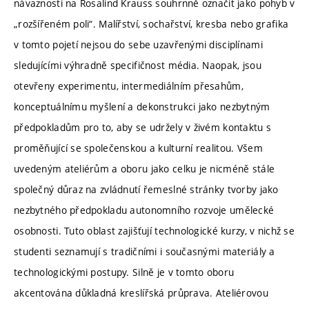
návaznosti na Rosalind Krauss souhrnně označit jako pohyb v
„rozšířeném poli“. Malířství, sochařství, kresba nebo grafika
v tomto pojetí nejsou do sebe uzavřenými disciplínami
sledujícími výhradně specifičnost média. Naopak, jsou
otevřeny experimentu, intermediálním přesahům,
konceptuálnímu myšlení a dekonstrukci jako nezbytným
předpokladům pro to, aby se udržely v živém kontaktu s
proměňující se společenskou a kulturní realitou. Všem
uvedeným ateliérům a oboru jako celku je nicméně stále
společný důraz na zvládnutí řemeslné stránky tvorby jako
nezbytného předpokladu autonomního rozvoje umělecké
osobnosti. Tuto oblast zajišťují technologické kurzy, v nichž se
studenti seznamují s tradičními i současnými materiály a
technologickými postupy. Silně je v tomto oboru
akcentována důkladná kreslířská průprava. Ateliérovou