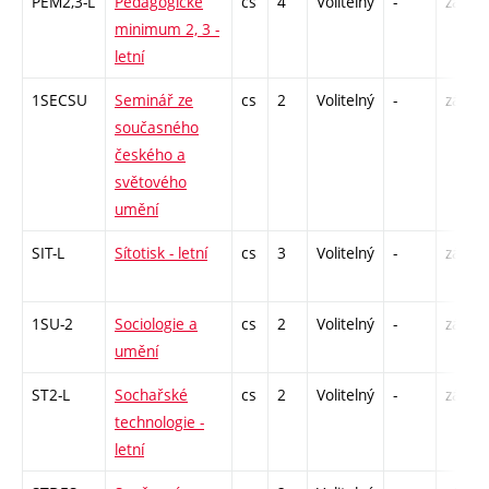
PEM2,3-L
Pedagogické
cs
4
Volitelný
-
zá
minimum 2, 3 -
letní
1SECSU
Seminář ze
cs
2
Volitelný
-
zá
současného
českého a
světového
umění
SIT-L
Sítotisk - letní
cs
3
Volitelný
-
zá
1SU-2
Sociologie a
cs
2
Volitelný
-
zá
umění
ST2-L
Sochařské
cs
2
Volitelný
-
zá
technologie -
letní