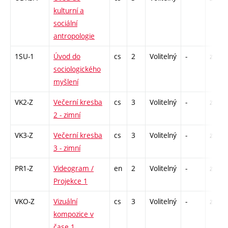
kulturní a
sociální
antropologie
1SU-1
Úvod do
cs
2
Volitelný
-
zá
sociologického
myšlení
VK2-Z
Večerní kresba
cs
3
Volitelný
-
zá
2 - zimní
VK3-Z
Večerní kresba
cs
3
Volitelný
-
zá
3 - zimní
PR1-Z
Videogram /
en
2
Volitelný
-
zá
Projekce 1
VKO-Z
Vizuální
cs
3
Volitelný
-
zk
kompozice v
čase 1