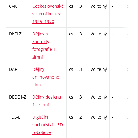
CVK
Československá
cs
3
Volitelný
-
zk
vizuální kultura
1945–1970
DKFI-Z
Dějiny a
cs
3
Volitelný
-
zk
kontexty
fotografie 1 -
zimní
DAF
Dějiny
cs
3
Volitelný
-
zk
animovaného
filmu
DEDE1-Z
Dějiny designu
cs
3
Volitelný
-
zk
1 - zimní
1DS-L
Digitální
cs
2
Volitelný
-
zá
sochařství – 3D
robotické