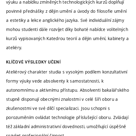
výuku a nabídku zmíněných technologických kurzů doplňují
povinné přednášky z dějin umění a úvody do filosofie umění
a estetiky a lekce anglického jazyka. Své individuální zájmy
mohou studenti dále rozvíjet díky bohaté nabídce volitelných
kurzů vypisovaných Katedrou teorií a dějin umění, kabinety a
ateliéry.
KLÍČOVÉ VÝSLEDKY UČENÍ
Ateliérový charakter studia s vysokým podílem konzultativní
formy výuky vede absolventy k samostatnosti, k
autonomnímu a aktivnímu přístupu. Absolventi bakalářského
stupně disponují obecnými znalostmi v celé šíři oboru a
zkušenostmi ve své dílčí specializaci. Jsou schopni s
porozuměním ovládat technologie příslušející oboru. Zvládají
též základní administrativní dovednosti, umožňující úspěšně
rozvíjet profesionální činnost.