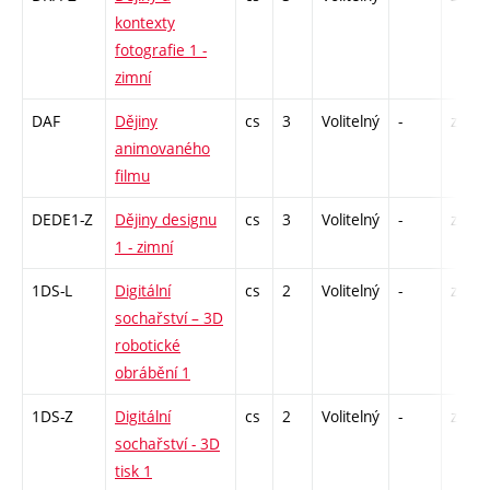
kontexty
fotografie 1 -
zimní
DAF
Dějiny
cs
3
Volitelný
-
zk
animovaného
filmu
DEDE1-Z
Dějiny designu
cs
3
Volitelný
-
zk
1 - zimní
1DS-L
Digitální
cs
2
Volitelný
-
zá
sochařství – 3D
robotické
obrábění 1
1DS-Z
Digitální
cs
2
Volitelný
-
zá
sochařství - 3D
tisk 1