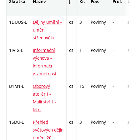
Zkratka
Název
J.
Kr.
Pov.
Prof.
Uk.
1DUUS-L
Dějiny umění –
cs
3
Povinný
-
zk
umění
středověku
1IVIG-L
Informační
cs
1
Povinný
-
zá
výchova –
informační
gramotnost
B1M1-L
Oborový
cs
15
Povinný
-
zá,zk
ateliér I -
Malířství 1 -
letní
1SDU-L
Přehled
cs
3
Povinný
-
zk
světových dějin
umění 20.