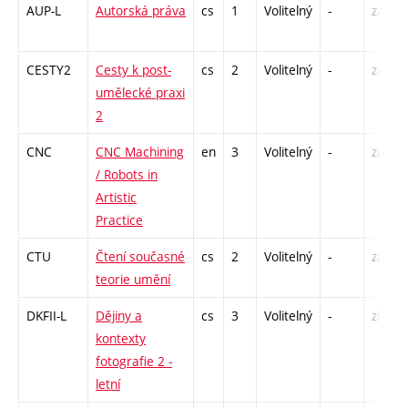
AUP-L
Autorská práva
cs
1
Volitelný
-
zá
CESTY2
Cesty k post-
cs
2
Volitelný
-
zá
umělecké praxi
2
CNC
CNC Machining
en
3
Volitelný
-
zá
/ Robots in
Artistic
Practice
CTU
Čtení současné
cs
2
Volitelný
-
zá
teorie umění
DKFII-L
Dějiny a
cs
3
Volitelný
-
zk
kontexty
fotografie 2 -
letní