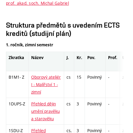
prof. akad. soch. Michal Gabriel
Struktura předmětů s uvedením ECTS
kreditů (studijní plán)
1. ročník, zimní semestr
Zkratka
Název
J.
Kr.
Pov.
Prof.
Uk.
B1M1- Z
Oborový ateliér
cs
15
Povinný
-
zá,zk
I - Malířství 1 -
zimní
1DUPS-Z
Přehled dějin
cs
3
Povinný
-
zk
umění pravěku
a starověku
1SDU-Z
Přehled
cs,
3
Povinný
-
zk