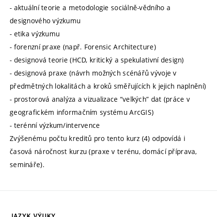
- aktuální teorie a metodologie sociálně-vědního a
designového výzkumu
- etika výzkumu
- forenzní praxe (např. Forensic Architecture)
- designová teorie (HCD, kritický a spekulativní design)
- designová praxe (návrh možných scénářů vývoje v
předmětných lokalitách a kroků směřujících k jejich naplnění)
- prostorová analýza a vizualizace “velkých” dat (práce v
geografickém informačním systému ArcGIS)
- terénní výzkum/intervence
Zvýšenému počtu kreditů pro tento kurz (4) odpovídá i
časová náročnost kurzu (praxe v terénu, domácí příprava,
semináře).
JAZYK VÝUKY