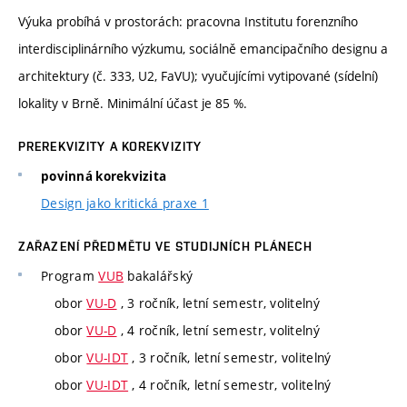
Výuka probíhá v prostorách: pracovna Institutu forenzního
interdisciplinárního výzkumu, sociálně emancipačního designu a
architektury (č. 333, U2, FaVU); vyučujícími vytipované (sídelní)
lokality v Brně. Minimální účast je 85 %.
PREREKVIZITY A KOREKVIZITY
povinná korekvizita
Design jako kritická praxe 1
ZAŘAZENÍ PŘEDMĚTU VE STUDIJNÍCH PLÁNECH
Program
VUB
bakalářský
obor
VU-D
, 3 ročník, letní semestr, volitelný
obor
VU-D
, 4 ročník, letní semestr, volitelný
obor
VU-IDT
, 3 ročník, letní semestr, volitelný
obor
VU-IDT
, 4 ročník, letní semestr, volitelný