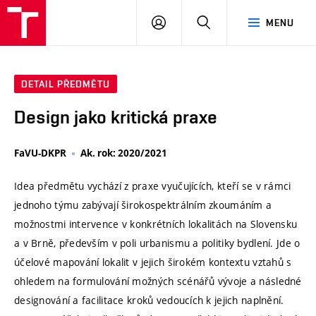
VUT
PŘIHLÁSIT
HLEDAT
MENU
SE
DETAIL PŘEDMĚTU
Design jako kritická praxe
FaVU-DKPR
Ak. rok: 2020/2021
Idea předmětu vychází z praxe vyučujících, kteří se v rámci
jednoho týmu zabývají širokospektrálním zkoumáním a
možnostmi intervence v konkrétních lokalitách na Slovensku
a v Brně, především v poli urbanismu a politiky bydlení. Jde o
účelové mapování lokalit v jejich širokém kontextu vztahů s
ohledem na formulování možných scénářů vývoje a následné
designování a facilitace kroků vedoucích k jejich naplnění.