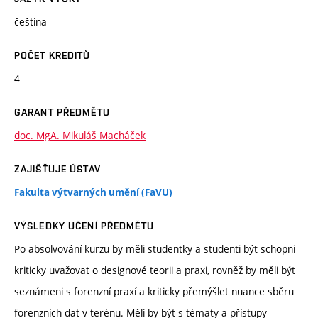
čeština
POČET KREDITŮ
4
GARANT PŘEDMĚTU
doc. MgA. Mikuláš Macháček
ZAJIŠŤUJE ÚSTAV
Fakulta výtvarných umění (FaVU)
VÝSLEDKY UČENÍ PŘEDMĚTU
Po absolvování kurzu by měli studentky a studenti být schopni
kriticky uvažovat o designové teorii a praxi, rovněž by měli být
seznámeni s forenzní praxí a kriticky přemýšlet nuance sběru
forenzních dat v terénu. Měli by být s tématy a přístupy