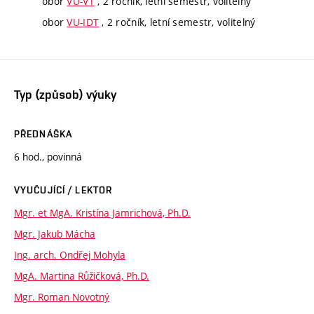
obor
VU-VT
, 2 ročník, letní semestr, volitelný
obor
VU-IDT
, 2 ročník, letní semestr, volitelný
Typ (způsob) výuky
PŘEDNÁŠKA
6 hod., povinná
VYUČUJÍCÍ / LEKTOR
Mgr. et MgA. Kristína Jamrichová, Ph.D.
Mgr. Jakub Mácha
Ing. arch. Ondřej Mohyla
MgA. Martina Růžičková, Ph.D.
Mgr. Roman Novotný