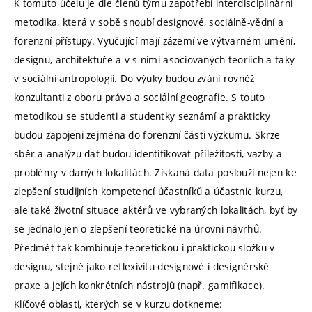
K tomuto účelu je dle členů týmu zapotřebí interdisciplinární
metodika, která v sobě snoubí designové, sociálně-vědní a
forenzní přístupy. Vyučující mají zázemí ve výtvarném umění,
designu, architektuře a v s nimi asociovaných teoriích a taky
v sociální antropologii. Do výuky budou zváni rovněž
konzultanti z oboru práva a sociální geografie. S touto
metodikou se studenti a studentky seznámí a prakticky
budou zapojeni zejména do forenzní části výzkumu. Skrze
sběr a analýzu dat budou identifikovat příležitosti, vazby a
problémy v daných lokalitách. Získaná data poslouží nejen ke
zlepšení studijních kompetencí účastníků a účastnic kurzu,
ale také životní situace aktérů ve vybraných lokalitách, byť by
se jednalo jen o zlepšení teoretické na úrovni návrhů.
Předmět tak kombinuje teoretickou i praktickou složku v
designu, stejně jako reflexivitu designové i designérské
praxe a jejích konkrétních nástrojů (např. gamifikace).
Klíčové oblasti, kterých se v kurzu dotkneme: