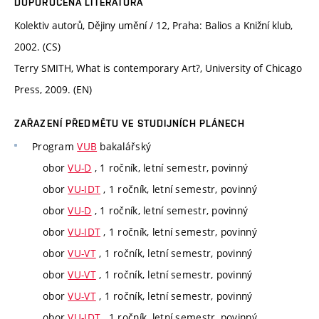
DOPORUČENÁ LITERATURA
Kolektiv autorů, Dějiny umění / 12, Praha: Balios a Knižní klub,
2002. (CS)
Terry SMITH, What is contemporary Art?, University of Chicago
Press, 2009. (EN)
ZAŘAZENÍ PŘEDMĚTU VE STUDIJNÍCH PLÁNECH
Program
VUB
bakalářský
obor
VU-D
, 1 ročník, letní semestr, povinný
obor
VU-IDT
, 1 ročník, letní semestr, povinný
obor
VU-D
, 1 ročník, letní semestr, povinný
obor
VU-IDT
, 1 ročník, letní semestr, povinný
obor
VU-VT
, 1 ročník, letní semestr, povinný
obor
VU-VT
, 1 ročník, letní semestr, povinný
obor
VU-VT
, 1 ročník, letní semestr, povinný
obor
VU-IDT
, 1 ročník, letní semestr, povinný