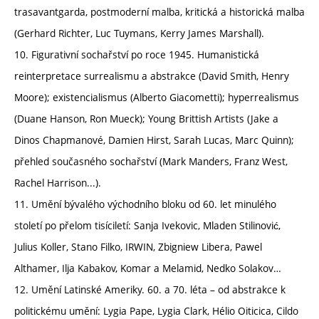
trasavantgarda, postmoderní malba, kritická a historická malba
(Gerhard Richter, Luc Tuymans, Kerry James Marshall).
10. Figurativní sochařství po roce 1945. Humanistická
reinterpretace surrealismu a abstrakce (David Smith, Henry
Moore); existencialismus (Alberto Giacometti); hyperrealismus
(Duane Hanson, Ron Mueck); Young Brittish Artists (Jake a
Dinos Chapmanové, Damien Hirst, Sarah Lucas, Marc Quinn);
přehled současného sochařství (Mark Manders, Franz West,
Rachel Harrison...).
11. Umění bývalého východního bloku od 60. let minulého
století po přelom tisíciletí: Sanja Ivekovic, Mladen Stilinović,
Julius Koller, Stano Filko, IRWIN, Zbigniew Libera, Pawel
Althamer, Ilja Kabakov, Komar a Melamid, Nedko Solakov…
12. Umění Latinské Ameriky. 60. a 70. léta – od abstrakce k
politickému umění: Lygia Pape, Lygia Clark, Hélio Oiticica, Cildo