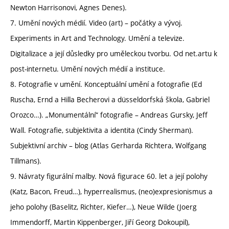
Newton Harrisonovi, Agnes Denes).
7. Umění nových médií. Video (art) – počátky a vývoj.
Experiments in Art and Technology. Umění a televize.
Digitalizace a její důsledky pro uměleckou tvorbu. Od net.artu k
post-internetu. Umění nových médií a instituce.
8. Fotografie v umění. Konceptuální umění a fotografie (Ed
Ruscha, Ernd a Hilla Becherovi a düsseldorfská škola, Gabriel
Orozco…). „Monumentální“ fotografie – Andreas Gursky, Jeff
Wall. Fotografie, subjektivita a identita (Cindy Sherman).
Subjektivní archiv – blog (Atlas Gerharda Richtera, Wolfgang
Tillmans).
9. Návraty figurální malby. Nová figurace 60. let a její polohy
(Katz, Bacon, Freud…), hyperrealismus, (neo)expresionismus a
jeho polohy (Baselitz, Richter, Kiefer…), Neue Wilde (Joerg
Immendorff, Martin Kippenberger, Jiří Georg Dokoupil),