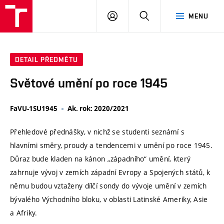
VUT
PŘIHLÁSIT
HLEDAT
MENU
SE
DETAIL PŘEDMĚTU
Světové umění po roce 1945
FaVU-1SU1945
Ak. rok: 2020/2021
Přehledové přednášky, v nichž se studenti seznámí s
hlavními směry, proudy a tendencemi v umění po roce 1945.
Důraz bude kladen na kánon „západního“ umění, který
zahrnuje vývoj v zemích západní Evropy a Spojených států, k
němu budou vztaženy dílčí sondy do vývoje umění v zemích
bývalého Východního bloku, v oblasti Latinské Ameriky, Asie
a Afriky.