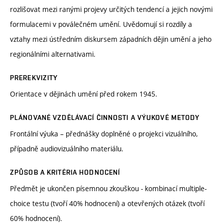
rozlišovat mezi ranými projevy určitých tendencí a jejich novými
formulacemi v poválečném umění. Uvědomují si rozdíly a
vztahy mezi ústředním diskursem západních dějin umění a jeho
regionálními alternativami.
PREREKVIZITY
Orientace v dějinách umění před rokem 1945.
PLÁNOVANÉ VZDĚLÁVACÍ ČINNOSTI A VÝUKOVÉ METODY
Frontální výuka – přednášky doplněné o projekci vizuálního,
případně audiovizuálního materiálu.
ZPŮSOB A KRITÉRIA HODNOCENÍ
Předmět je ukončen písemnou zkouškou - kombinací multiple-
choice testu (tvoří 40% hodnocení) a otevřených otázek (tvoří
60% hodnocení).