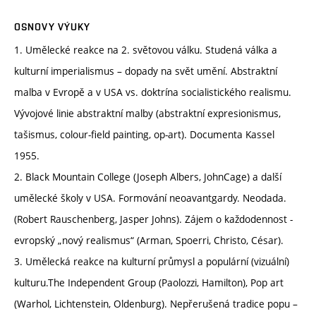
OSNOVY VÝUKY
1. Umělecké reakce na 2. světovou válku. Studená válka a
kulturní imperialismus – dopady na svět umění. Abstraktní
malba v Evropě a v USA vs. doktrína socialistického realismu.
Vývojové linie abstraktní malby (abstraktní expresionismus,
tašismus, colour-field painting, op-art). Documenta Kassel
1955.
2. Black Mountain College (Joseph Albers, JohnCage) a další
umělecké školy v USA. Formování neoavantgardy. Neodada.
(Robert Rauschenberg, Jasper Johns). Zájem o každodennost -
evropský „nový realismus“ (Arman, Spoerri, Christo, César).
3. Umělecká reakce na kulturní průmysl a populární (vizuální)
kulturu.The Independent Group (Paolozzi, Hamilton), Pop art
(Warhol, Lichtenstein, Oldenburg). Nepřerušená tradice popu –