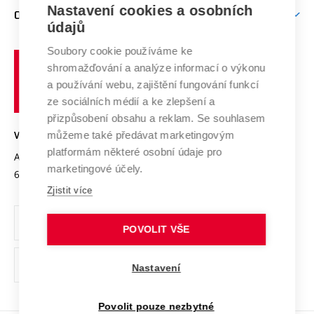
Firemní spolupráce
Mezinárodní vědecká rada
Nastavení cookies a osobních
O UNIVERZITĚ
Doktorské studium
Podpora podnikání
E-přihláška
údajů
Zahraniční spolupráce
Systém zajišťování kvality výzkumu
Profil univerzity
Spolupráce se školami
Soubory cookie používáme ke
Vysoké
Výzkumné infrastruktury
shromažďování a analýze informací o výkonu
Udržitelná univerzita
učení
Služby univerzity
Transfer znalostí
a používání webu, zajištění fungování funkcí
technické
Podnikavá univerzita / ContriBUTe
Mezinárodní dohody
ze sociálních médií a ke zlepšení a
Open Science
v
Bezpečná univerzita
přizpůsobení obsahu a reklam. Se souhlasem
Univerzitní sítě
Brně
Projekty
můžeme také předávat marketingovým
VYSOKÉ UČENÍ TECHNICKÉ V BRNĚ
Vyznamenání
platformám některé osobní údaje pro
Projekty ze strukturálních fondů
Antonínská 548/1
www.vut.cz
marketingové účely.
Organizační struktura
602 00 Brno
vut@vutbr.cz
Specifický výzkum
Zjistit více
Úřední deska
Ochrana osobních údajů
POVOLIT VŠE
(externí
Pracovní příležitosti
Nastavení
odkaz)
Podpora a rozvoj zaměstnanců a studujících
Povolit pouze nezbytné
Rovné příležitosti