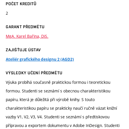
POČET KREDITŮ
2
GARANT PŘEDMĚTU
MgA. Karel Bařina, DiS.
ZAJIŠŤUJE ÚSTAV
Ateliér grafického designu 2 (AGD2)
VÝSLEDKY UČENÍ PŘEDMĚTU
Výuka probíhá současně praktickou formou i teoretickou
formou. Studenti se seznámí s obecnou charakteristikou
papíru, která je důležitá při výrobě knihy. S touto
charakteristikou papíru se prakticky naučí ručně vázat knižní
vazby V1, V2, V3, V4. Studenti se seznámí s předtiskovou
přípravou a exportem dokumentu v Adobe InDesign. Studenti