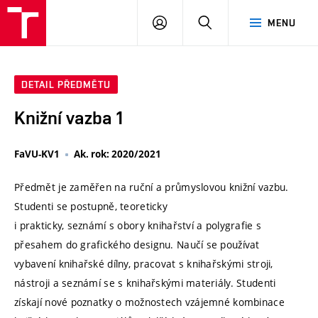
VUT
PŘIHLÁSIT
HLEDAT
MENU
SE
DETAIL PŘEDMĚTU
Knižní vazba 1
FaVU-KV1
Ak. rok: 2020/2021
Předmět je zaměřen na ruční a průmyslovou knižní vazbu.
Studenti se postupně, teoreticky
i prakticky, seznámí s obory knihařství a polygrafie s
přesahem do grafického designu. Naučí se používat
vybavení knihařské dílny, pracovat s knihařskými stroji,
nástroji a seznámí se s knihařskými materiály. Studenti
získají nové poznatky o možnostech vzájemné kombinace