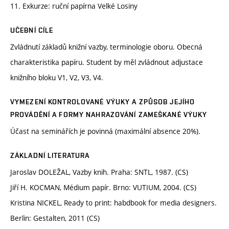
11. Exkurze: ruční papírna Velké Losiny
UČEBNÍ CÍLE
Zvládnutí základů knižní vazby, terminologie oboru. Obecná
charakteristika papíru. Student by měl zvládnout adjustace
knižního bloku V1, V2, V3, V4.
VYMEZENÍ KONTROLOVANÉ VÝUKY A ZPŮSOB JEJÍHO
PROVÁDĚNÍ A FORMY NAHRAZOVÁNÍ ZAMEŠKANÉ VÝUKY
Účast na seminářích je povinná (maximální absence 20%).
ZÁKLADNÍ LITERATURA
Jaroslav DOLEŽAL, Vazby knih. Praha: SNTL, 1987. (CS)
Jiří H. KOCMAN, Médium papír. Brno: VUTIUM, 2004. (CS)
Kristina NICKEL, Ready to print: habdbook for media designers.
Berlin: Gestalten, 2011 (CS)