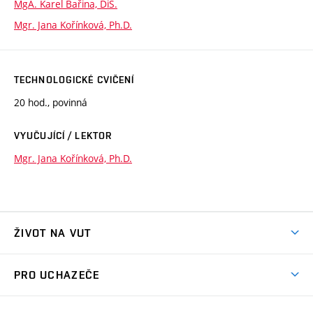
MgA. Karel Bařina, DiS.
Mgr. Jana Kořínková, Ph.D.
TECHNOLOGICKÉ CVIČENÍ
20 hod., povinná
VYUČUJÍCÍ / LEKTOR
Mgr. Jana Kořínková, Ph.D.
ŽIVOT NA VUT
Atmosféra VUT
PRO UCHAZEČE
Prostory školy
Proč na VUT
Koleje