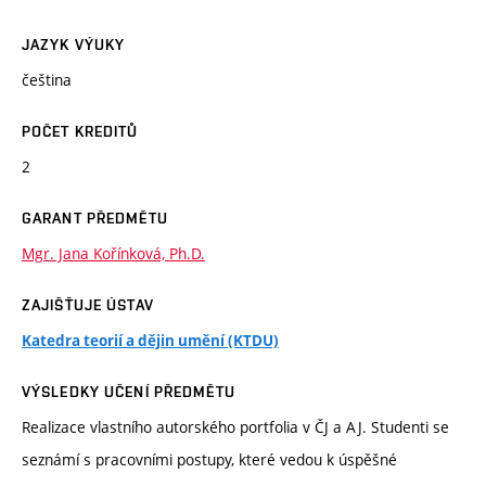
JAZYK VÝUKY
čeština
POČET KREDITŮ
2
GARANT PŘEDMĚTU
Mgr. Jana Kořínková, Ph.D.
ZAJIŠŤUJE ÚSTAV
Katedra teorií a dějin umění (KTDU)
VÝSLEDKY UČENÍ PŘEDMĚTU
Realizace vlastního autorského portfolia v ČJ a AJ. Studenti se
seznámí s pracovními postupy, které vedou k úspěšné