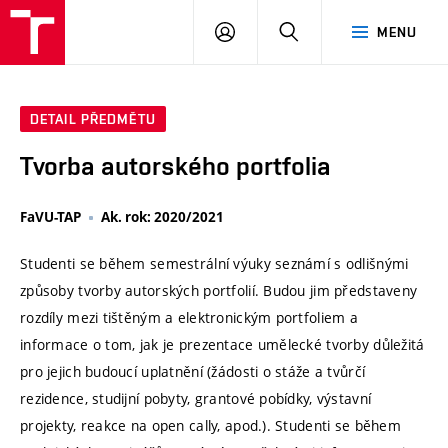
VUT
PŘIHLÁSIT
HLEDAT
MENU
SE
DETAIL PŘEDMĚTU
Tvorba autorského portfolia
FaVU-TAP
Ak. rok: 2020/2021
Studenti se během semestrální výuky seznámí s odlišnými
způsoby tvorby autorských portfolií. Budou jim představeny
rozdíly mezi tištěným a elektronickým portfoliem a
informace o tom, jak je prezentace umělecké tvorby důležitá
pro jejich budoucí uplatnění (žádosti o stáže a tvůrčí
rezidence, studijní pobyty, grantové pobídky, výstavní
projekty, reakce na open cally, apod.). Studenti se během