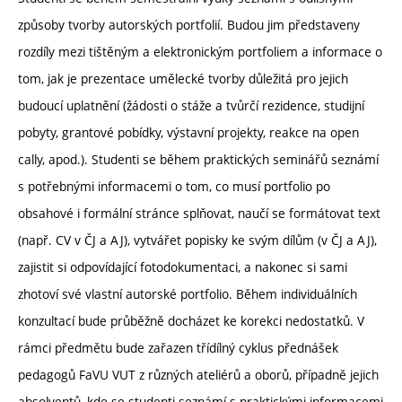
způsoby tvorby autorských portfolií. Budou jim představeny
rozdíly mezi tištěným a elektronickým portfoliem a informace o
tom, jak je prezentace umělecké tvorby důležitá pro jejich
budoucí uplatnění (žádosti o stáže a tvůrčí rezidence, studijní
pobyty, grantové pobídky, výstavní projekty, reakce na open
cally, apod.). Studenti se během praktických seminářů seznámí
s potřebnými informacemi o tom, co musí portfolio po
obsahové i formální stránce splňovat, naučí se formátovat text
(např. CV v ČJ a AJ), vytvářet popisky ke svým dílům (v ČJ a AJ),
zajistit si odpovídající fotodokumentaci, a nakonec si sami
zhotoví své vlastní autorské portfolio. Během individuálních
konzultací bude průběžně docházet ke korekci nedostatků. V
rámci předmětu bude zařazen třídílný cyklus přednášek
pedagogů FaVU VUT z různých ateliérů a oborů, případně jejich
absolventů, kde se studenti seznámí s praktickými informacemi