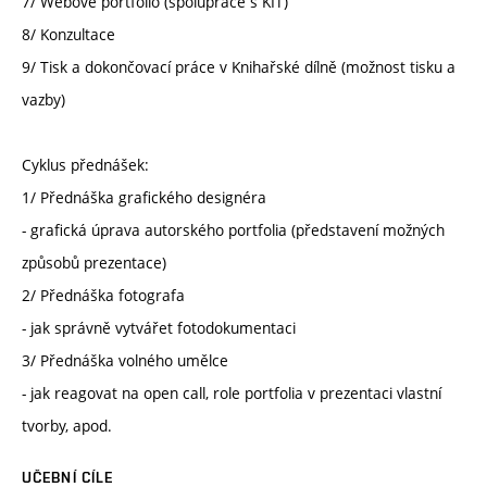
7/ Webové portfolio (spolupráce s KIT)
8/ Konzultace
9/ Tisk a dokončovací práce v Knihařské dílně (možnost tisku a
vazby)
Cyklus přednášek:
1/ Přednáška grafického designéra
- grafická úprava autorského portfolia (představení možných
způsobů prezentace)
2/ Přednáška fotografa
- jak správně vytvářet fotodokumentaci
3/ Přednáška volného umělce
- jak reagovat na open call, role portfolia v prezentaci vlastní
tvorby, apod.
UČEBNÍ CÍLE