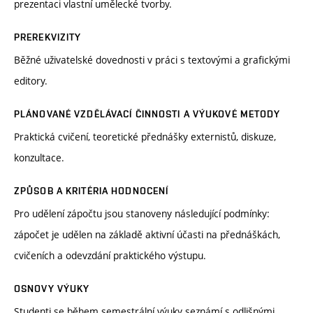
prezentaci vlastní umělecké tvorby.
PREREKVIZITY
Běžné uživatelské dovednosti v práci s textovými a grafickými
editory.
PLÁNOVANÉ VZDĚLÁVACÍ ČINNOSTI A VÝUKOVÉ METODY
Praktická cvičení, teoretické přednášky externistů, diskuze,
konzultace.
ZPŮSOB A KRITÉRIA HODNOCENÍ
Pro udělení zápočtu jsou stanoveny následující podmínky:
zápočet je udělen na základě aktivní účasti na přednáškách,
cvičeních a odevzdání praktického výstupu.
OSNOVY VÝUKY
Studenti se během semestrální výuky seznámí s odlišnými