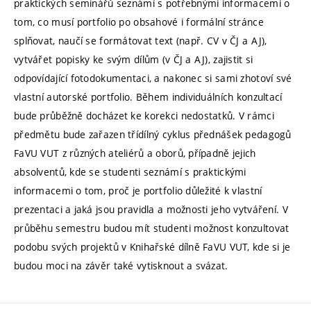
praktických seminářů seznámí s potřebnými informacemi o
tom, co musí portfolio po obsahové i formální stránce
splňovat, naučí se formátovat text (např. CV v ČJ a AJ),
vytvářet popisky ke svým dílům (v ČJ a AJ), zajistit si
odpovídající fotodokumentaci, a nakonec si sami zhotoví své
vlastní autorské portfolio. Během individuálních konzultací
bude průběžně docházet ke korekci nedostatků. V rámci
předmětu bude zařazen třídílný cyklus přednášek pedagogů
FaVU VUT z různých ateliérů a oborů, případně jejich
absolventů, kde se studenti seznámí s praktickými
informacemi o tom, proč je portfolio důležité k vlastní
prezentaci a jaká jsou pravidla a možnosti jeho vytváření. V
průběhu semestru budou mít studenti možnost konzultovat
podobu svých projektů v Knihařské dílně FaVU VUT, kde si je
budou moci na závěr také vytisknout a svázat.