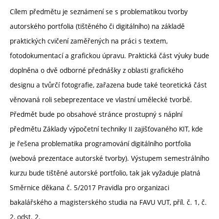
Cílem předmětu je seznámení se s problematikou tvorby
autorského portfolia (tištěného či digitálního) na základě
praktických cvičení zaměřených na práci s textem,
fotodokumentací a grafickou úpravu. Praktická část výuky bude
doplněna o dvě odborné přednášky z oblasti grafického
designu a tvůrčí fotografie, zařazena bude také teoretická část
věnovaná roli sebeprezentace ve vlastní umělecké tvorbě.
Předmět bude po obsahové stránce prostupný s náplní
předmětu Základy výpočetní techniky II zajišťovaného KIT, kde
je řešena problematika programování digitálního portfolia
(webová prezentace autorské tvorby). Výstupem semestrálního
kurzu bude tištěné autorské portfolio, tak jak vyžaduje platná
Směrnice děkana č. 5/2017 Pravidla pro organizaci
bakalářského a magisterského studia na FAVU VUT, příl. č. 1, č.
2, odst. 2.