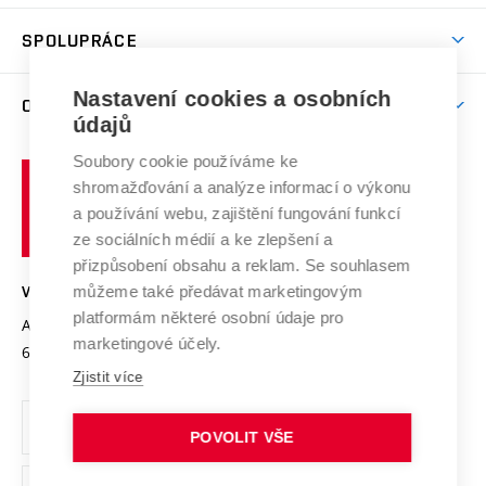
Aktivity pro juniory
Studentský život
odkaz)
Věda a výzkum na VUT
Harmonogram akademického roku
Zpracování osobních údajů studentů
Sociální bezpečí
SPOLUPRÁCE
Celoživotní vzdělávání
Brno
Podpora excelence
Závěrečné práce
Studium bez bariér
Zpracování osobních údajů uchazečů o studium
Firemní spolupráce
Mezinárodní vědecká rada
Nastavení cookies a osobních
O UNIVERZITĚ
Doktorské studium
Podpora podnikání
E-přihláška
údajů
Zahraniční spolupráce
Systém zajišťování kvality výzkumu
Profil univerzity
Spolupráce se školami
Soubory cookie používáme ke
Vysoké
Výzkumné infrastruktury
shromažďování a analýze informací o výkonu
Udržitelná univerzita
učení
Služby univerzity
Transfer znalostí
a používání webu, zajištění fungování funkcí
technické
Podnikavá univerzita / ContriBUTe
Mezinárodní dohody
ze sociálních médií a ke zlepšení a
Open Science
v
Bezpečná univerzita
přizpůsobení obsahu a reklam. Se souhlasem
Univerzitní sítě
Brně
Projekty
můžeme také předávat marketingovým
VYSOKÉ UČENÍ TECHNICKÉ V BRNĚ
Vyznamenání
platformám některé osobní údaje pro
Projekty ze strukturálních fondů
Antonínská 548/1
www.vut.cz
marketingové účely.
Organizační struktura
602 00 Brno
vut@vutbr.cz
Specifický výzkum
Zjistit více
Úřední deska
Ochrana osobních údajů
POVOLIT VŠE
(externí
Pracovní příležitosti