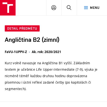
VUT
PŘIHLÁSIT
HLEDAT
MENU
SE
DETAIL PŘEDMĚTU
Angličtina B2 (zimní)
FaVU-1UPPV-Z
Ak. rok: 2020/2021
Kurz volně navazuje na Angličtina B1 vyšší. Základním
textem je učebnice Life Upper-Intermediate (7-9), výuka je
nicméně téměř každou druhou hodinu doprovázena
písemnou i ústní reflexí zadané četby (po kapitolách či
segmentech).