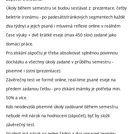
Úkoly během semestru se budou sestávat z: prezentace, četby
beletrie (ronámu - po padesátistránkových segmentech každé
dva týdny) a jejich psaná i mluvená reflexe online v reálném
čase výuky + dvě krátké eseje (max 450 slov) zadané jako
domácí práce.
Pro získání zápočtu je třeba absolvovat splněnou povinnou
docházku a všechny úkoly zadané v průběhu semestru -
písemné i ústní (prezentace).
Závěrečný test ve formě online, real-time psané eseje na
předem zadanou četbu - pro získání známky je potřeba min.
50% a více.
Kdo neodevzdá písemné úkoly zadávané během semestru,
nebude mít nárok na hodnocení (zápočet), byť by složil
závěrečný test.
Student má nárok na jeden řádný a dva opravné termíny.