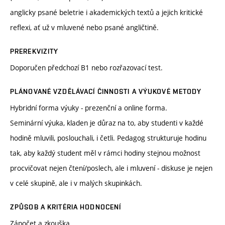
anglicky psané beletrie i akademických textů a jejich kritické
reflexi, ať už v mluvené nebo psané angličtině.
PREREKVIZITY
Doporučen předchozí B1 nebo rozřazovací test.
PLÁNOVANÉ VZDĚLÁVACÍ ČINNOSTI A VÝUKOVÉ METODY
Hybridní forma výuky - prezenční a online forma.
Seminární výuka, kladen je důraz na to, aby studenti v každé
hodině mluvili, poslouchali, i četli. Pedagog strukturuje hodinu
tak, aby každý student měl v rámci hodiny stejnou možnost
procvičovat nejen čtení/poslech, ale i mluvení - diskuse je nejen
v celé skupině, ale i v malých skupinkách.
ZPŮSOB A KRITÉRIA HODNOCENÍ
Zápočet a zkouška.