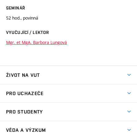
SEMINÁŘ
52 hod., povinná
VYUČUJÍCÍ / LEKTOR
Mgr. et MgA. Barbora Lungová
ŽIVOT NA VUT
Atmosféra VUT
PRO UCHAZEČE
Prostory školy
Proč na VUT
Koleje
PRO STUDENTY
Studijní programy
Stravování
Předměty
Studijní předpisy
Studium a stáže v zahraničí
Stipendia
Dny otevřených dveří
VĚDA A VÝZKUM
Sport na VUT
(externí
Studijní programy
Poplatky za studium
Uznání zahraničního vzdělání
Knihovny