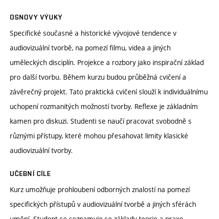
OSNOVY VÝUKY
Specifické současné a historické vývojové tendence v
audiovizuální tvorbě, na pomezí filmu, videa a jiných
uměleckých disciplín. Projekce a rozbory jako inspirační základ
pro další tvorbu. Během kurzu budou průběžná cvičení a
závěrečný projekt. Tato praktická cvičení slouží k individuálnímu
uchopení rozmanitých možností tvorby. Reflexe je základním
kamen pro diskuzi. Studenti se naučí pracovat svobodně s
různými přístupy, které mohou přesahovat limity klasické
audiovizuální tvorby.
UČEBNÍ CÍLE
Kurz umožňuje prohloubení odborných znalostí na pomezí
specifických přístupů v audiovizuální tvorbě a jiných sférách
umění. Student se seznamuje se základy teorie a praxe