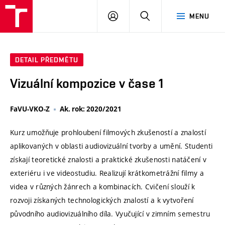
VUT
PŘIHLÁSIT
HLEDAT
MENU
SE
DETAIL PŘEDMĚTU
Vizuální kompozice v čase 1
FaVU-VKO-Z
Ak. rok: 2020/2021
Kurz umožňuje prohloubení filmových zkušeností a znalostí
aplikovaných v oblasti audiovizuální tvorby a umění. Studenti
získají teoretické znalosti a praktické zkušenosti natáčení v
exteriéru i ve videostudiu. Realizují krátkometrážní filmy a
videa v různých žánrech a kombinacích. Cvičení slouží k
rozvoji získaných technologických znalostí a k vytvoření
původního audiovizuálního díla. Vyučující v zimním semestru