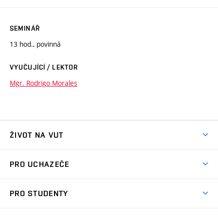
SEMINÁŘ
13 hod., povinná
VYUČUJÍCÍ / LEKTOR
Mgr. Rodrigo Morales
ŽIVOT NA VUT
Atmosféra VUT
PRO UCHAZEČE
Prostory školy
Proč na VUT
Koleje
PRO STUDENTY
Studijní programy
Stravování
Předměty
Studijní předpisy
Studium a stáže v zahraničí
Stipendia