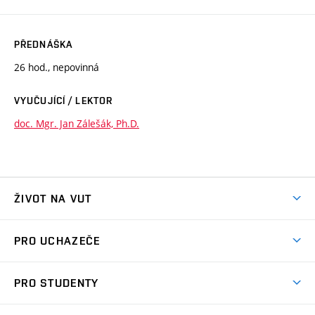
PŘEDNÁŠKA
26 hod., nepovinná
VYUČUJÍCÍ / LEKTOR
doc. Mgr. Jan Zálešák, Ph.D.
ŽIVOT NA VUT
Atmosféra VUT
PRO UCHAZEČE
Prostory školy
Proč na VUT
Koleje
PRO STUDENTY
Studijní programy
Stravování
Předměty
Studijní předpisy
Studium a stáže v zahraničí
Stipendia