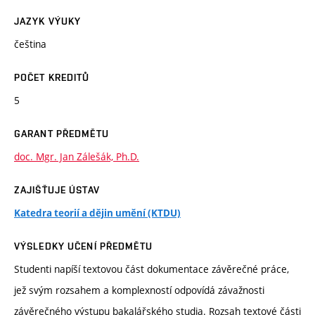
JAZYK VÝUKY
čeština
POČET KREDITŮ
5
GARANT PŘEDMĚTU
doc. Mgr. Jan Zálešák, Ph.D.
ZAJIŠŤUJE ÚSTAV
Katedra teorií a dějin umění (KTDU)
VÝSLEDKY UČENÍ PŘEDMĚTU
Studenti napíší textovou část dokumentace závěrečné práce,
jež svým rozsahem a komplexností odpovídá závažnosti
závěrečného výstupu bakalářského studia. Rozsah textové části