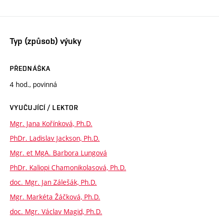
Typ (způsob) výuky
PŘEDNÁŠKA
4 hod., povinná
VYUČUJÍCÍ / LEKTOR
Mgr. Jana Kořínková, Ph.D.
PhDr. Ladislav Jackson, Ph.D.
Mgr. et MgA. Barbora Lungová
PhDr. Kaliopi Chamonikolasová, Ph.D.
doc. Mgr. Jan Zálešák, Ph.D.
Mgr. Markéta Žáčková, Ph.D.
doc. Mgr. Václav Magid, Ph.D.