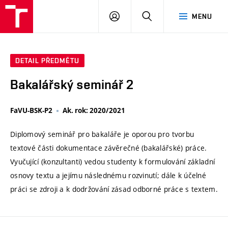
VUT
PŘIHLÁSIT
HLEDAT
MENU
SE
DETAIL PŘEDMĚTU
Bakalářský seminář 2
FaVU-BSK-P2
Ak. rok: 2020/2021
Diplomový seminář pro bakaláře je oporou pro tvorbu
textové části dokumentace závěrečné (bakalářské) práce.
Vyučující (konzultanti) vedou studenty k formulování základní
osnovy textu a jejímu následnému rozvinutí; dále k účelné
práci se zdroji a k dodržování zásad odborné práce s textem.