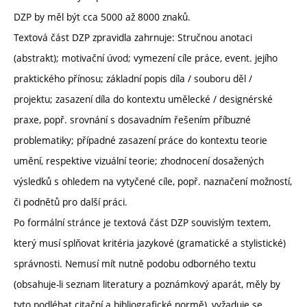
DZP by měl být cca 5000 až 8000 znaků.
Textová část DZP zpravidla zahrnuje: Stručnou anotaci
(abstrakt); motivační úvod; vymezení cíle práce, event. jejího
praktického přínosu; základní popis díla / souboru děl /
projektu; zasazení díla do kontextu umělecké / designérské
praxe, popř. srovnání s dosavadním řešením příbuzné
problematiky; případné zasazení práce do kontextu teorie
umění, respektive vizuální teorie; zhodnocení dosažených
výsledků s ohledem na vytyčené cíle, popř. naznačení možností,
či podnětů pro další práci.
Po formální stránce je textová část DZP souvislým textem,
který musí splňovat kritéria jazykové (gramatické a stylistické)
správnosti. Nemusí mít nutně podobu odborného textu
(obsahuje-li seznam literatury a poznámkový aparát, měly by
tyto podléhat citační a bibliografické normě), vyžaduje se