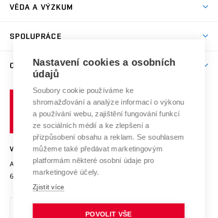
Dny otevřených dveří
VĚDA A VÝZKUM
Sport na VUT
(externí
Studijní programy
Poplatky za studium
Uznání zahraničního vzdělání
Knihovny
Aktivity pro juniory
Studentský život
odkaz)
Věda a výzkum na VUT
Harmonogram akademického roku
Zpracování osobních údajů studentů
Sociální bezpečí
SPOLUPRÁCE
Celoživotní vzdělávání
Brno
Podpora excelence
Závěrečné práce
Studium bez bariér
Zpracování osobních údajů uchazečů o studium
Firemní spolupráce
Mezinárodní vědecká rada
Nastavení cookies a osobních
O UNIVERZITĚ
Doktorské studium
Podpora podnikání
E-přihláška
údajů
Zahraniční spolupráce
Systém zajišťování kvality výzkumu
Profil univerzity
Spolupráce se školami
Soubory cookie používáme ke
Vysoké
Výzkumné infrastruktury
shromažďování a analýze informací o výkonu
Udržitelná univerzita
učení
Služby univerzity
Transfer znalostí
a používání webu, zajištění fungování funkcí
technické
Podnikavá univerzita / ContriBUTe
Mezinárodní dohody
ze sociálních médií a ke zlepšení a
Open Science
v
Bezpečná univerzita
přizpůsobení obsahu a reklam. Se souhlasem
Univerzitní sítě
Brně
Projekty
můžeme také předávat marketingovým
VYSOKÉ UČENÍ TECHNICKÉ V BRNĚ
Vyznamenání
platformám některé osobní údaje pro
Projekty ze strukturálních fondů
Antonínská 548/1
www.vut.cz
marketingové účely.
Organizační struktura
602 00 Brno
vut@vutbr.cz
Specifický výzkum
Zjistit více
Úřední deska
Ochrana osobních údajů
POVOLIT VŠE