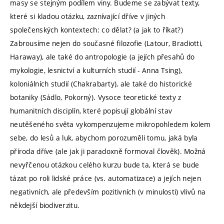
masy se stejným podílem viny. Budeme se zabývat texty,
které si kladou otázku, zaznívající dříve v jiných
společenských kontextech: co dělat? (a jak to říkat?)
Zabrousíme nejen do současné filozofie (Latour, Bradiotti,
Haraway), ale také do antropologie (a jejích přesahů do
mykologie, lesnictví a kulturních studií - Anna Tsing),
koloniálních studií (Chakrabarty), ale také do historické
botaniky (Sádlo, Pokorný). Vysoce teoretické texty z
humanitních disciplín, které popisují globální stav
neutěšeného světa vykompenzujeme mikropohledem kolem
sebe, do lesů a luk, abychom porozuměli tomu, jaká byla
příroda dříve (ale jak ji paradoxně formoval člověk). Možná
nevyřčenou otázkou celého kurzu bude ta, která se bude
tázat po roli lidské práce (vs. automatizace) a jejích nejen
negativních, ale především pozitivních (v minulosti) vlivů na
někdejší biodiverzitu.