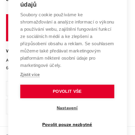
E-přihláška
údajů
Zahraniční spolupráce
Systém zajišťování kvality výzkumu
Profil univerzity
Spolupráce se školami
Soubory cookie používáme ke
Vysoké
Výzkumné infrastruktury
shromažďování a analýze informací o výkonu
Udržitelná univerzita
učení
Služby univerzity
Transfer znalostí
a používání webu, zajištění fungování funkcí
technické
Podnikavá univerzita / ContriBUTe
Mezinárodní dohody
ze sociálních médií a ke zlepšení a
Open Science
v
Bezpečná univerzita
přizpůsobení obsahu a reklam. Se souhlasem
Univerzitní sítě
Brně
Projekty
můžeme také předávat marketingovým
VYSOKÉ UČENÍ TECHNICKÉ V BRNĚ
Vyznamenání
platformám některé osobní údaje pro
Projekty ze strukturálních fondů
Antonínská 548/1
www.vut.cz
marketingové účely.
Organizační struktura
602 00 Brno
vut@vutbr.cz
Specifický výzkum
Zjistit více
Úřední deska
Ochrana osobních údajů
POVOLIT VŠE
(externí
Pracovní příležitosti
Nastavení
odkaz)
Podpora a rozvoj zaměstnanců a studujících
Povolit pouze nezbytné
Rovné příležitosti