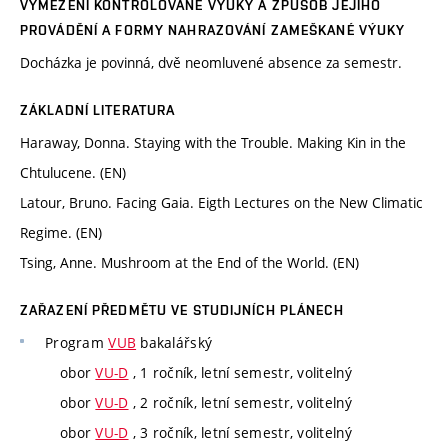
VYMEZENÍ KONTROLOVANÉ VÝUKY A ZPŮSOB JEJÍHO
PROVÁDĚNÍ A FORMY NAHRAZOVÁNÍ ZAMEŠKANÉ VÝUKY
Docházka je povinná, dvě neomluvené absence za semestr.
ZÁKLADNÍ LITERATURA
Haraway, Donna. Staying with the Trouble. Making Kin in the
Chtulucene. (EN)
Latour, Bruno. Facing Gaia. Eigth Lectures on the New Climatic
Regime. (EN)
Tsing, Anne. Mushroom at the End of the World. (EN)
ZAŘAZENÍ PŘEDMĚTU VE STUDIJNÍCH PLÁNECH
Program
VUB
bakalářský
obor
VU-D
, 1 ročník, letní semestr, volitelný
obor
VU-D
, 2 ročník, letní semestr, volitelný
obor
VU-D
, 3 ročník, letní semestr, volitelný