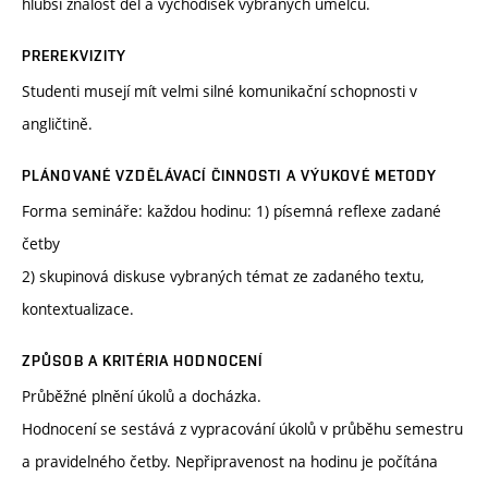
hlubší znalost děl a východisek vybraných umělců.
PREREKVIZITY
Studenti musejí mít velmi silné komunikační schopnosti v
angličtině.
PLÁNOVANÉ VZDĚLÁVACÍ ČINNOSTI A VÝUKOVÉ METODY
Forma semináře: každou hodinu: 1) písemná reflexe zadané
četby
2) skupinová diskuse vybraných témat ze zadaného textu,
kontextualizace.
ZPŮSOB A KRITÉRIA HODNOCENÍ
Průběžné plnění úkolů a docházka.
Hodnocení se sestává z vypracování úkolů v průběhu semestru
a pravidelného četby. Nepřipravenost na hodinu je počítána