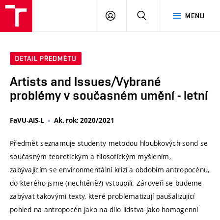
VUT
PŘIHLÁSIT
HLEDAT
MENU
SE
DETAIL PŘEDMĚTU
Artists and Issues/Vybrané
problémy v současném umění - letní
FaVU-AIS-L
Ak. rok: 2020/2021
Předmět seznamuje studenty metodou hloubkových sond se
současným teoretickým a filosofickým myšlením,
zabývajícím se environmentální krizí a obdobím antropocénu,
do kterého jsme (nechtěně?) vstoupili. Zároveň se budeme
zabývat takovými texty, které problematizují paušalizující
pohled na antropocén jako na dílo lidstva jako homogenní