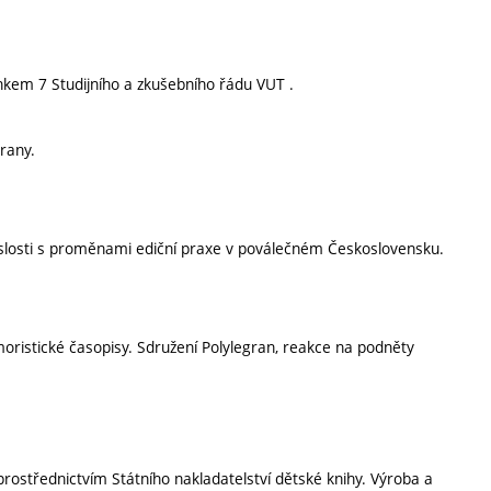
nkem 7 Studijního a zkušebního řádu VUT .
rany.
uvislosti s proměnami ediční praxe v poválečném Československu.
oristické časopisy. Sdružení Polylegran, reakce na podněty
 prostřednictvím Státního nakladatelství dětské knihy. Výroba a