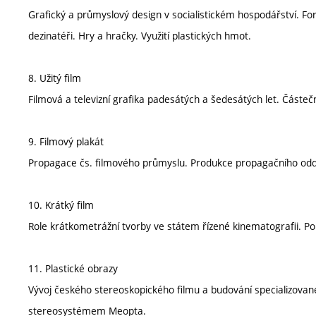
Grafický a průmyslový design v socialistickém hospodářství. Fo
dezinatéři. Hry a hračky. Využití plastických hmot.
8. Užitý film
Filmová a televizní grafika padesátých a šedesátých let. Částe
9. Filmový plakát
Propagace čs. filmového průmyslu. Produkce propagačního oddě
10. Krátký film
Role krátkometrážní tvorby ve státem řízené kinematografii. Pop
11. Plastické obrazy
Vývoj českého stereoskopického filmu a budování specializované
stereosystémem Meopta.