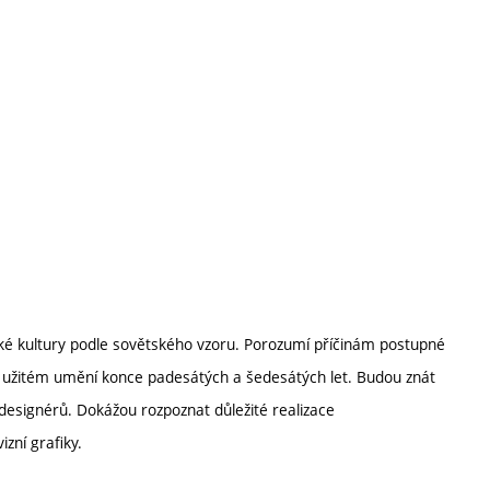
ské kultury podle sovětského vzoru. Porozumí příčinám postupné
v užitém umění konce padesátých a šedesátých let. Budou znát
designérů. Dokážou rozpoznat důležité realizace
izní grafiky.