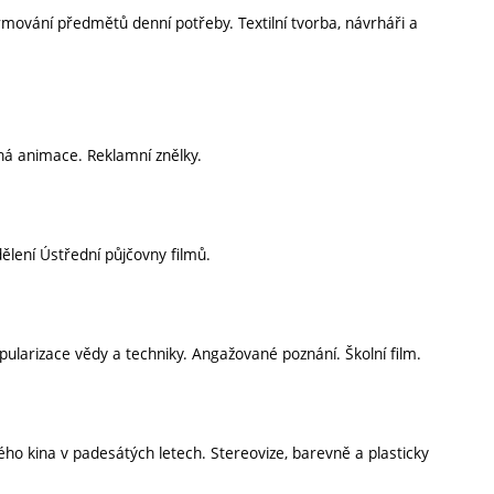
rmování předmětů denní potřeby. Textilní tvorba, návrháři a
čná animace. Reklamní znělky.
lení Ústřední půjčovny filmů.
ularizace vědy a techniky. Angažované poznání. Školní film.
ho kina v padesátých letech. Stereovize, barevně a plasticky