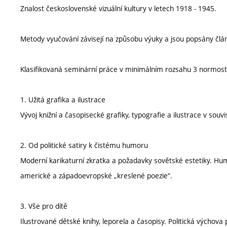
Znalost československé vizuální kultury v letech 1918 - 1945.
Metody vyučování závisejí na způsobu výuky a jsou popsány člá
Klasifikovaná seminární práce v minimálním rozsahu 3 normost
1. Užitá grafika a ilustrace
Vývoj knižní a časopisecké grafiky, typografie a ilustrace v so
2. Od politické satiry k čistému humoru
Moderní karikaturní zkratka a požadavky sovětské estetiky. Hum
americké a západoevropské „kreslené poezie“.
3. Vše pro dítě
Ilustrované dětské knihy, leporela a časopisy. Politická výchova