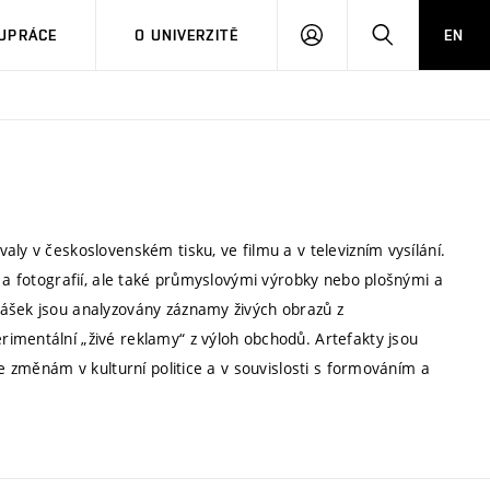
PŘIHLÁSIT
HLEDAT
UPRÁCE
O UNIVERZITĚ
EN
SE
ly v československém tisku, ve filmu a v televizním vysílání.
u a fotografií, ale také průmyslovými výrobky nebo plošnými a
nášek jsou analyzovány záznamy živých obrazů z
imentální „živé reklamy“ z výloh obchodů. Artefakty jsou
ke změnám v kulturní politice a v souvislosti s formováním a