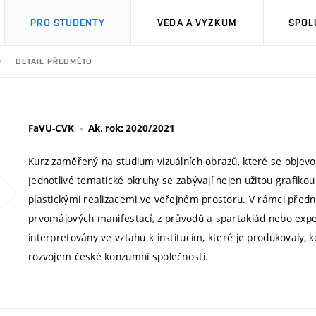
PRO STUDENTY
VĚDA A VÝZKUM
SPOL
DETAIL PŘEDMĚTU
FaVU-CVK
Ak. rok: 2020/2021
Kurz zaměřený na studium vizuálních obrazů, které se objevova
Jednotlivé tematické okruhy se zabývají nejen užitou grafiko
plastickými realizacemi ve veřejném prostoru. V rámci před
prvomájových manifestací, z průvodů a spartakiád nebo exper
interpretovány ve vztahu k institucím, které je produkovaly, 
rozvojem české konzumní společnosti.