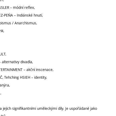
SLER – módní reflex,
-PEŃA – Indiánské hnutí,
oismus / Anarchismus,
nk,
ULT,
ternativy divadla,
ERTAINMENT – akční inscenace,
, Tehching HSIEH – identity,
anýra,
,
 jejich signifikantními uměleckými díly. Je uspořádané jako