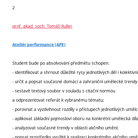
2
prof. akad. soch. Tomáš Ruller
Ateliér performance (APE)
Student bude po absolvování předmětu schopen:
- identifikovat a shrnout důležité rysy jednotlivých děl i kolektiv
- určit a popsat současné domácí a zahraniční umělecké trendy
- sestavit textový soubor v souladu s citační normou
a odprezentovat referát k vybranému tématu;
- porovnat a vyzdvihnout rozdíly v přístupech jednotlivých umělc
- aplikovat základní pojmosloví oboru na konkrétní umělecká díla
- analyzovat současné trendy v oblasti akčního umění;
- popsat prostředky využité k realizaci konkrétního akčního umě