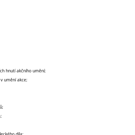
ních hnutí akčního umění;
 v umění akce;
ů;
;
leckého díla;