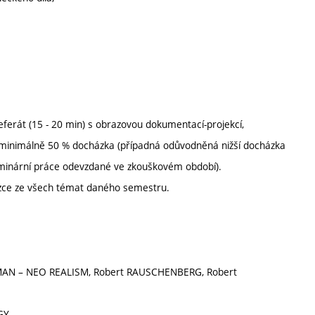
erát (15 - 20 min) s obrazovou dokumentací-projekcí,
ě minimálně 50 % docházka (případná odůvodněná nižší docházka
eminární práce odevzdané ve zkouškovém období).
zce ze všech témat daného semestru.
ARMAN – NEO REALISM, Robert RAUSCHENBERG, Robert
GY,