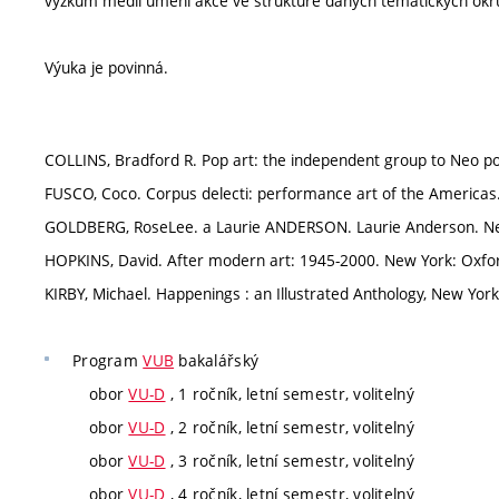
výzkum médií umění akce ve struktuře daných tematických okr
Výuka je povinná.
COLLINS, Bradford R. Pop art: the independent group to Neo po
FUSCO, Coco. Corpus delecti: performance art of the Americas
GOLDBERG, RoseLee. a Laurie ANDERSON. Laurie Anderson. Ne
HOPKINS, David. After modern art: 1945-2000. New York: Oxfor
KIRBY, Michael. Happenings : an Illustrated Anthology, New York
Program
VUB
bakalářský
obor
VU-D
, 1 ročník, letní semestr, volitelný
obor
VU-D
, 2 ročník, letní semestr, volitelný
obor
VU-D
, 3 ročník, letní semestr, volitelný
obor
VU-D
, 4 ročník, letní semestr, volitelný