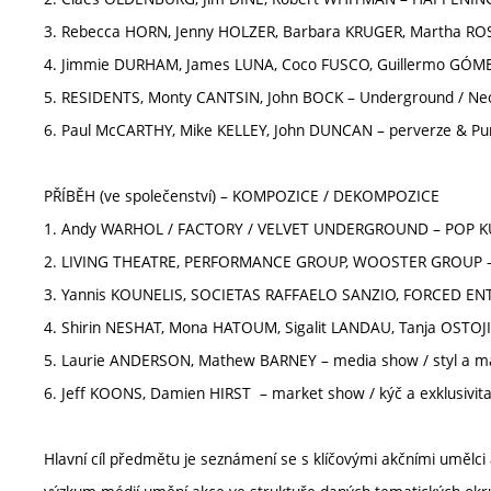
3. Rebecca HORN, Jenny HOLZER, Barbara KRUGER, Martha ROS
4. Jimmie DURHAM, James LUNA, Coco FUSCO, Guillermo GÓMEZ
5. RESIDENTS, Monty CANTSIN, John BOCK – Underground / Ne
6. Paul McCARTHY, Mike KELLEY, John DUNCAN – perverze & Pu
PŘÍBĚH (ve společenství) – KOMPOZICE / DEKOMPOZICE
1. Andy WARHOL / FACTORY / VELVET UNDERGROUND – POP K
2. LIVING THEATRE, PERFORMANCE GROUP, WOOSTER GROUP – al
3. Yannis KOUNELIS, SOCIETAS RAFFAELO SANZIO, FORCED ENT
4. Shirin NESHAT, Mona HATOUM, Sigalit LANDAU, Tanja OSTOJIČ
5. Laurie ANDERSON, Mathew BARNEY – media show / styl a m
6. Jeff KOONS, Damien HIRST – market show / kýč a exklusivita
Hlavní cíl předmětu je seznámení se s klíčovými akčními umělci a