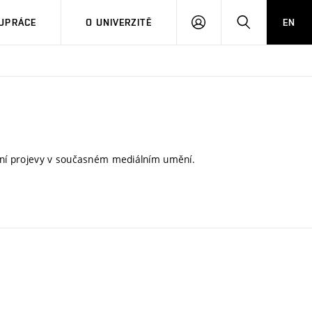
PŘIHLÁSIT
HLEDAT
UPRÁCE
O UNIVERZITĚ
EN
SE
ivní projevy v současném mediálním umění.