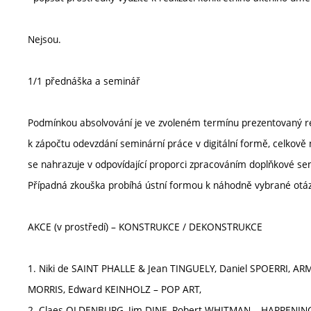
Nejsou.
1/1 přednáška a seminář
Podmínkou absolvování je ve zvoleném termínu prezentovaný ref
k zápočtu odevzdání seminární práce v digitální formě, celkov
se nahrazuje v odpovídající proporci zpracováním doplňkové s
Případná zkouška probíhá ústní formou k náhodně vybrané otá
AKCE (v prostředí) – KONSTRUKCE / DEKONSTRUKCE
1. Niki de SAINT PHALLE & Jean TINGUELY, Daniel SPOERRI, 
MORRIS, Edward KEINHOLZ – POP ART,
2. Claes OLDENBURG, Jim DINE, Robert WHITMAN – HAPPENIN