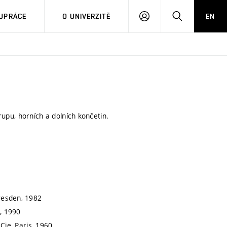
PŘIHLÁSIT
HLEDAT
UPRÁCE
O UNIVERZITĚ
EN
SE
trupu, horních a dolních končetin.
resden, 1982
, 1990
Cie, Paris, 1960