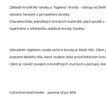
Základní kreslířské návyky a "hygiena" kresby – odstup od živého
vizování, horizont a perspektivní zkratky.
Charakteristika jednotlivých kreslících materiálů, jejich použit
úspěšného a efektivního zvládnutí kresby člověka.
Výhradním objektem studia večerní kresby je lidské tělo. Cílem
anatomii lidského těla, které student získá prostřednictvím kres
Cílem je rovněž osvojení si kreslířských zručností a postupů, k
Cvičení/seminář/atelier - povinná účast 80%