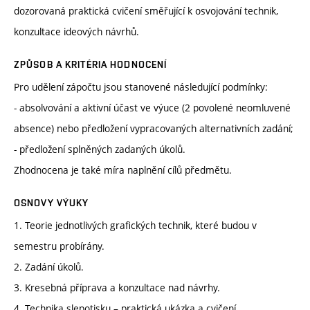
dozorovaná praktická cvičení směřující k osvojování technik,
konzultace ideových návrhů.
ZPŮSOB A KRITÉRIA HODNOCENÍ
Pro udělení zápočtu jsou stanovené následující podmínky:
- absolvování a aktivní účast ve výuce (2 povolené neomluvené
absence) nebo předložení vypracovaných alternativních zadání;
- předložení splněných zadaných úkolů.
Zhodnocena je také míra naplnění cílů předmětu.
OSNOVY VÝUKY
1. Teorie jednotlivých grafických technik, které budou v
semestru probírány.
2. Zadání úkolů.
3. Kresebná příprava a konzultace nad návrhy.
4. Technika slepotisku – praktická ukázka a cvičení.