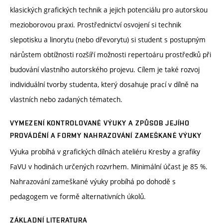
klasických grafických technik a jejich potenciálu pro autorskou
mezioborovou praxi. Prostřednictví osvojení si technik
slepotisku a linorytu (nebo dřevorytu) si student s postupným
nárůstem obtížnosti rozšíří možnosti repertoáru prostředků při
budování vlastního autorského projevu. Cílem je také rozvoj
individuální tvorby studenta, který dosahuje prací v dílně na
vlastních nebo zadaných tématech.
VYMEZENÍ KONTROLOVANÉ VÝUKY A ZPŮSOB JEJÍHO
PROVÁDĚNÍ A FORMY NAHRAZOVÁNÍ ZAMEŠKANÉ VÝUKY
Výuka probíhá v grafických dílnách ateliéru Kresby a grafiky
FaVU v hodinách určených rozvrhem. Minimální účast je 85 %.
Nahrazování zameškané výuky probíhá po dohodě s
pedagogem ve formě alternativních úkolů.
ZÁKLADNÍ LITERATURA