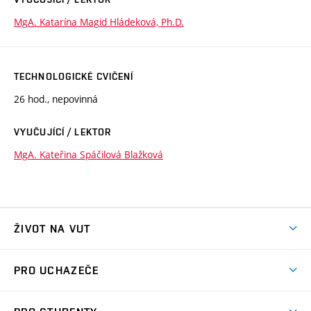
MgA. Katarína Magid Hládeková, Ph.D.
TECHNOLOGICKÉ CVIČENÍ
26 hod., nepovinná
VYUČUJÍCÍ / LEKTOR
MgA. Kateřina Spáčilová Blažková
ŽIVOT NA VUT
Atmosféra VUT
PRO UCHAZEČE
Prostory školy
Proč na VUT
Koleje