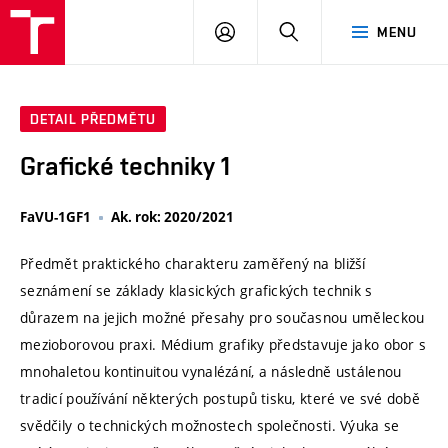
VUT
PŘIHLÁSIT
HLEDAT
MENU
SE
DETAIL PŘEDMĚTU
Grafické techniky 1
FaVU-1GF1
Ak. rok: 2020/2021
Předmět praktického charakteru zaměřený na bližší
seznámení se základy klasických grafických technik s
důrazem na jejich možné přesahy pro současnou uměleckou
mezioborovou praxi. Médium grafiky představuje jako obor s
mnohaletou kontinuitou vynalézání, a následně ustálenou
tradicí používání některých postupů tisku, které ve své době
svědčily o technických možnostech společnosti. Výuka se