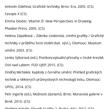
Antonín Odehnal, Grafické techniky, Brno: Era, 2005. (CS)
časopis X (CS)
Emma Dexter, Vitamin D: New Perspectives in Drawing,
Phaidon Press, 2005. (CS)
Helena Zápalková – Zdenka Lindovská, Umění grafiky / Grafické
techniky v průběhu šesti století (kat. výst.), Olomouc: Muzeum
umění, 2003. (CS)
Lenka Sýkorová (ed.), Postkonceptuální přesahy v české kresbě,
Ústí nad Labem: FUD UJEP, 2015. (CS)
Ondřej Michálek, Kapitoly z černého umění: Přehled grafických
technik a některých průmyslových technologií tisku, Olomouc:
UPOL, 2014. (CS)
Petr Ingerle (ed.), Možnosti záznamů, Brno: Moravská galerie v
Brně, 2010. (CS)
Vladimír Kokolia, Slovník Grafiky 2. Praha: AVU, 2017. (CS)