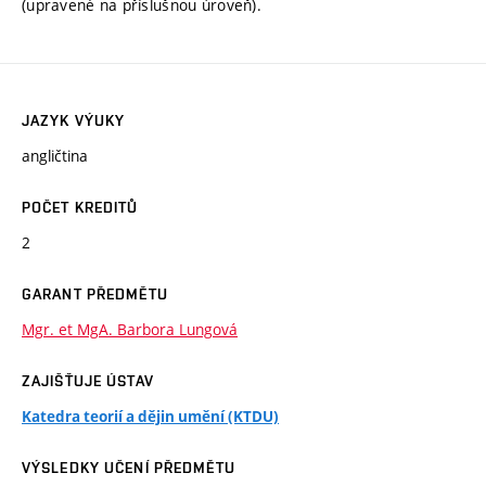
(upravené na příslušnou úroveň).
JAZYK VÝUKY
angličtina
POČET KREDITŮ
2
GARANT PŘEDMĚTU
Mgr. et MgA. Barbora Lungová
ZAJIŠŤUJE ÚSTAV
Katedra teorií a dějin umění (KTDU)
VÝSLEDKY UČENÍ PŘEDMĚTU