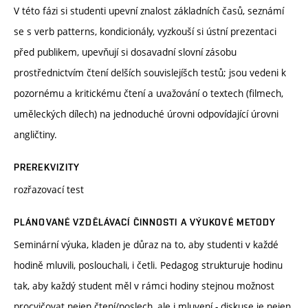
V této fázi si studenti upevní znalost základních časů, seznámí
se s verb patterns, kondicionály, vyzkouší si ústní prezentaci
před publikem, upevňují si dosavadní slovní zásobu
prostřednictvím čtení delších souvislejíšch testů; jsou vedeni k
pozornému a kritickému čtení a uvažování o textech (filmech,
uměleckých dílech) na jednoduché úrovni odpovídající úrovni
angličtiny.
PREREKVIZITY
rozřazovací test
PLÁNOVANÉ VZDĚLÁVACÍ ČINNOSTI A VÝUKOVÉ METODY
Seminární výuka, kladen je důraz na to, aby studenti v každé
hodině mluvili, poslouchali, i četli. Pedagog strukturuje hodinu
tak, aby každý student měl v rámci hodiny stejnou možnost
procvičovat nejen čtení/poslech, ale i mluvení - diskuse je nejen