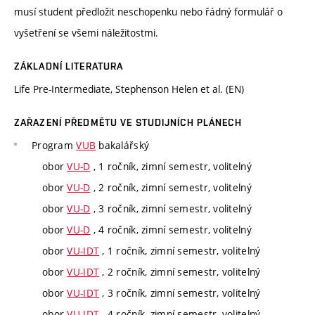
musí student předložit neschopenku nebo řádný formulář o
vyšetření se všemi náležitostmi.
ZÁKLADNÍ LITERATURA
Life Pre-Intermediate, Stephenson Helen et al. (EN)
ZAŘAZENÍ PŘEDMĚTU VE STUDIJNÍCH PLÁNECH
Program
VUB
bakalářský
obor
VU-D
, 1 ročník, zimní semestr, volitelný
obor
VU-D
, 2 ročník, zimní semestr, volitelný
obor
VU-D
, 3 ročník, zimní semestr, volitelný
obor
VU-D
, 4 ročník, zimní semestr, volitelný
obor
VU-IDT
, 1 ročník, zimní semestr, volitelný
obor
VU-IDT
, 2 ročník, zimní semestr, volitelný
obor
VU-IDT
, 3 ročník, zimní semestr, volitelný
obor
VU-IDT
, 4 ročník, zimní semestr, volitelný