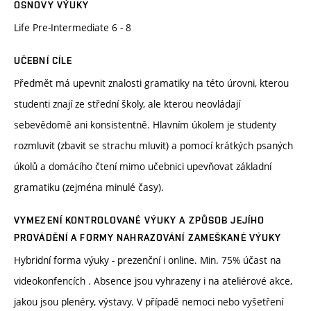
OSNOVY VÝUKY
Life Pre-Intermediate 6 - 8
UČEBNÍ CÍLE
Předmět má upevnit znalosti gramatiky na této úrovni, kterou
studenti znají ze střední školy, ale kterou neovládají
sebevědomě ani konsistentně. Hlavním úkolem je studenty
rozmluvit (zbavit se strachu mluvit) a pomocí krátkých psaných
úkolů a domácího čtení mimo učebnici upevňovat základní
gramatiku (zejména minulé časy).
VYMEZENÍ KONTROLOVANÉ VÝUKY A ZPŮSOB JEJÍHO
PROVÁDĚNÍ A FORMY NAHRAZOVÁNÍ ZAMEŠKANÉ VÝUKY
Hybridní forma výuky - prezenční i online. Min. 75% účast na
videokonfencích . Absence jsou vyhrazeny i na ateliérové akce,
jakou jsou plenéry, výstavy. V případě nemoci nebo vyšetření