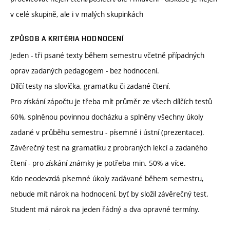
v celé skupině, ale i v malých skupinkách
ZPŮSOB A KRITÉRIA HODNOCENÍ
Jeden - tři psané texty během semestru včetně případných
oprav zadaných pedagogem - bez hodnocení.
Dílčí testy na slovíčka, gramatiku či zadané čtení.
Pro získání zápočtu je třeba mít průměr ze všech dílčích testů
60%, splněnou povinnou docházku a splněny všechny úkoly
zadané v průběhu semestru - písemné i ústní (prezentace).
Závěrečný test na gramatiku z probraných lekcí a zadaného
čtení - pro získání známky je potřeba min. 50% a více.
Kdo neodevzdá písemné úkoly zadávané během semestru,
nebude mít nárok na hodnocení, byť by složil závěrečný test.
Student má nárok na jeden řádný a dva opravné termíny.