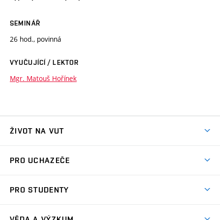
SEMINÁŘ
26 hod., povinná
VYUČUJÍCÍ / LEKTOR
Mgr. Matouš Hořínek
ŽIVOT NA VUT
Atmosféra VUT
PRO UCHAZEČE
Prostory školy
Proč na VUT
Koleje
PRO STUDENTY
Studijní programy
Stravování
Předměty
Studijní předpisy
Studium a stáže v zahraničí
Stipendia
Dny otevřených dveří
VĚDA A VÝZKUM