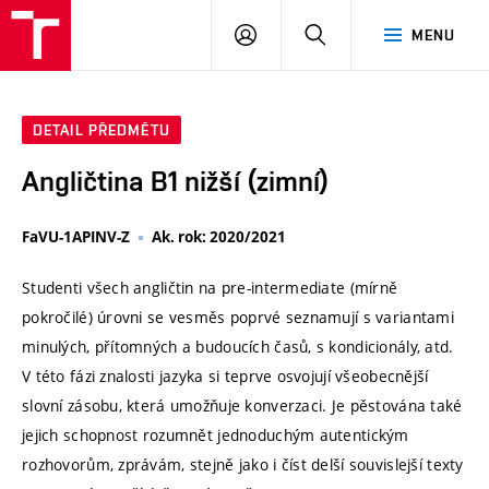
VUT
PŘIHLÁSIT
HLEDAT
MENU
SE
DETAIL PŘEDMĚTU
Angličtina B1 nižší (zimní)
FaVU-1APINV-Z
Ak. rok: 2020/2021
Studenti všech angličtin na pre-intermediate (mírně
pokročilé) úrovni se vesměs poprvé seznamují s variantami
minulých, přítomných a budoucích časů, s kondicionály, atd.
V této fázi znalosti jazyka si teprve osvojují všeobecnější
slovní zásobu, která umožňuje konverzaci. Je pěstována také
jejich schopnost rozumnět jednoduchým autentickým
rozhovorům, zprávám, stejně jako i číst delší souvislejší texty