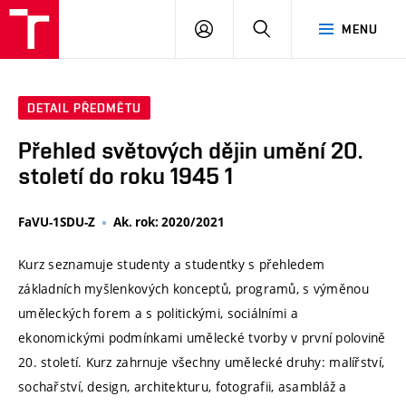
VUT
PŘIHLÁSIT
HLEDAT
MENU
SE
DETAIL PŘEDMĚTU
Přehled světových dějin umění 20.
století do roku 1945 1
FaVU-1SDU-Z
Ak. rok: 2020/2021
Kurz seznamuje studenty a studentky s přehledem
základních myšlenkových konceptů, programů, s výměnou
uměleckých forem a s politickými, sociálními a
ekonomickými podmínkami umělecké tvorby v první polovině
20. století. Kurz zahrnuje všechny umělecké druhy: malířství,
sochařství, design, architekturu, fotografii, asambláž a