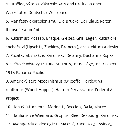
4. Umělec, výroba, zákazník: Arts and Crafts, Wiener
Werkstätte, Deutscher Werkbund
5. Manifesty expresionismu: Die Brücke, Der Blaue Reiter,
theosofie a umění
6. Kubismus: Picasso, Braque, Gleizes, Gris, Léger; kubistické
sochařství (Lipschitz, Zadkinw, Brancusi), architektura a design
7. Počátky abstrakce: Kandinsky, Delauny, Duchamp, Kupka
8. Světové výstavy I.: 1904 St. Louis, 1905 Liége, 1913 Ghent,
1915 Panama-Pacific
9. Americký sen: Modernismus (O’Keeffe, Hartley) vs.
realismus (Wood, Hopper), Harlem Renaissance, Federal Art
Project
10. Italský futurismus: Marinetti, Boccioni, Balla, Marey
11. Bauhaus ve Wiemaru: Gropius, Klee, Desbourg, Kandinsky
12. Avantgarda a ideologie I.: Malevič, Kandinsky, Lissitsky,