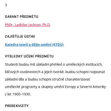
3
GARANT PŘEDMĚTU
PhDr. Ladislav Jackson, Ph.D.
ZAJIŠŤUJE ÚSTAV
Katedra teorií a dějin umění (KTDU)
VÝSLEDKY UČENÍ PŘEDMĚTU
Studenti budou mít základní přehled o uměleckých institucích,
klíčových osobnostech a jejich tvorbě, budou schopni rozpoznat
základní díla a budou schopni stručně charakterizovat
umělecké programy a skupiny umění Evropy a Severní Ameriky
z let 1900–1930.
PREREKVIZITY