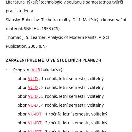
Literatura, týkající technologie v souladu s samostatnou tvůrčí
prací studenta
Slánský, Bohuslav: Technika malby. Díl 1, Malířský a konservační
materiál, SNKLHU, 1953 (CS)
Thomas J. S. Learner, Analysis of Modern Paints, A GCI
Publication, 2005 (EN)
ZAŘAZENÍ PŘEDMĚTU VE STUDIJNÍCH PLÁNECH
Program
VUB
bakalářský
obor
VU-D
, 1 ročník, letní semestr, volitelný
obor
VU-D
, 2 ročník, letní semestr, volitelný
obor
VU-D
, 3 ročník, letní semestr, volitelný
obor
VU-D
, 4 ročník, letní semestr, volitelný
obor
VU-IDT
, 1 ročník, letní semestr, volitelný
obor
VU-IDT
, 2 ročník, letní semestr, volitelný
obor
VU-IDT
, 3 ročník, letní semestr, volitelný