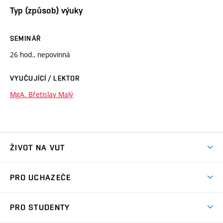
Typ (způsob) výuky
SEMINÁŘ
26 hod., nepovinná
VYUČUJÍCÍ / LEKTOR
MgA. Břetislav Malý
ŽIVOT NA VUT
Atmosféra VUT
PRO UCHAZEČE
Prostory školy
Proč na VUT
Koleje
PRO STUDENTY
Studijní programy
Stravování