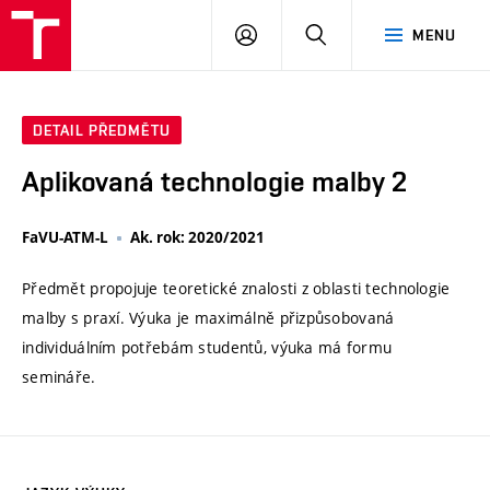
VUT
PŘIHLÁSIT
HLEDAT
MENU
SE
DETAIL PŘEDMĚTU
Aplikovaná technologie malby 2
FaVU-ATM-L
Ak. rok: 2020/2021
Předmět propojuje teoretické znalosti z oblasti technologie
malby s praxí. Výuka je maximálně přizpůsobovaná
individuálním potřebám studentů, výuka má formu
semináře.