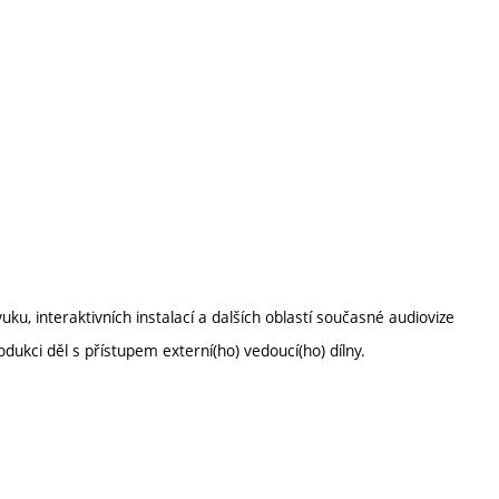
ku, interaktivních instalací a dalších oblastí současné audiovize
ukci děl s přístupem externí(ho) vedoucí(ho) dílny.