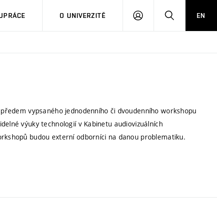
PŘIHLÁSIT
HLEDAT
UPRÁCE
O UNIVERZITĚ
EN
SE
mou předem vypsaného jednodenního či dvoudenního workshopu
delné výuky technologií v Kabinetu audiovizuálních
workshopů budou externí odborníci na danou problematiku.