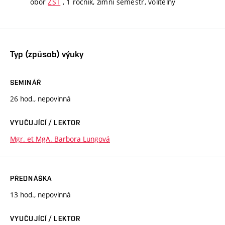
obor
ZST
, 1 ročník, zimní semestr, volitelný
Typ (způsob) výuky
SEMINÁŘ
26 hod., nepovinná
VYUČUJÍCÍ / LEKTOR
Mgr. et MgA. Barbora Lungová
PŘEDNÁŠKA
13 hod., nepovinná
VYUČUJÍCÍ / LEKTOR