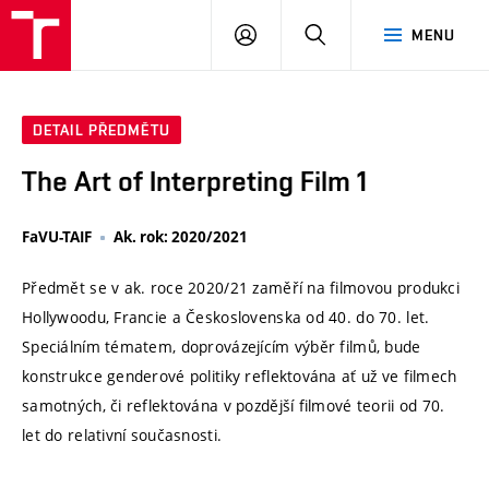
VUT
PŘIHLÁSIT
HLEDAT
MENU
SE
DETAIL PŘEDMĚTU
The Art of Interpreting Film 1
FaVU-TAIF
Ak. rok: 2020/2021
Předmět se v ak. roce 2020/21 zaměří na filmovou produkci
Hollywoodu, Francie a Československa od 40. do 70. let.
Speciálním tématem, doprovázejícím výběr filmů, bude
konstrukce genderové politiky reflektována ať už ve filmech
samotných, či reflektována v pozdější filmové teorii od 70.
let do relativní současnosti.