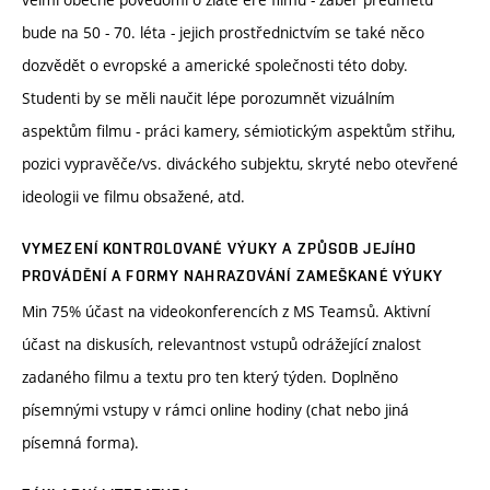
bude na 50 - 70. léta - jejich prostřednictvím se také něco
dozvědět o evropské a americké společnosti této doby.
Studenti by se měli naučit lépe porozumnět vizuálním
aspektům filmu - práci kamery, sémiotickým aspektům střihu,
pozici vypravěče/vs. diváckého subjektu, skryté nebo otevřené
ideologii ve filmu obsažené, atd.
VYMEZENÍ KONTROLOVANÉ VÝUKY A ZPŮSOB JEJÍHO
PROVÁDĚNÍ A FORMY NAHRAZOVÁNÍ ZAMEŠKANÉ VÝUKY
Min 75% účast na videokonferencích z MS Teamsů. Aktivní
účast na diskusích, relevantnost vstupů odrážející znalost
zadaného filmu a textu pro ten který týden. Doplněno
písemnými vstupy v rámci online hodiny (chat nebo jiná
písemná forma).