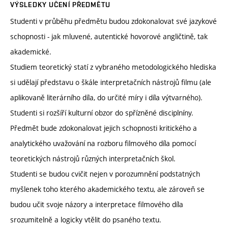
VÝSLEDKY UČENÍ PŘEDMĚTU
Studenti v průběhu předmětu budou zdokonalovat své jazykové
schopnosti - jak mluvené, autentické hovorové angličtině, tak
akademické.
Studiem teoretický statí z vybraného metodologického hlediska
si udělají představu o škále interpretačních nástrojů filmu (ale
aplikovaně literárního díla, do určité míry i díla výtvarného).
Studenti si rozšíří kulturní obzor do spřízněné disciplníny.
Předmět bude zdokonalovat jejich schopnosti kritického a
analytického uvažování na rozboru filmového díla pomocí
teoretických nástrojů různých interpretačních škol.
Studenti se budou cvičit nejen v porozumnění podstatných
myšlenek toho kterého akademického textu, ale zároveň se
budou učit svoje názory a interpretace filmového díla
srozumitelně a logicky vtělit do psaného textu.