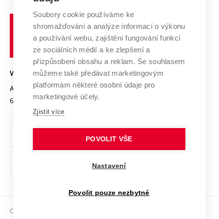
Systém zajišťování kvality výzkumu
Profil univerzity
Spolupráce se školami
Soubory cookie používáme ke
Vysoké
Výzkumné infrastruktury
shromažďování a analýze informací o výkonu
Udržitelná univerzita
učení
Služby univerzity
Transfer znalostí
a používání webu, zajištění fungování funkcí
technické
Podnikavá univerzita / ContriBUTe
Mezinárodní dohody
ze sociálních médií a ke zlepšení a
Open Science
v
Bezpečná univerzita
přizpůsobení obsahu a reklam. Se souhlasem
Univerzitní sítě
Brně
Projekty
můžeme také předávat marketingovým
VYSOKÉ UČENÍ TECHNICKÉ V BRNĚ
Vyznamenání
platformám některé osobní údaje pro
Projekty ze strukturálních fondů
Antonínská 548/1
www.vut.cz
marketingové účely.
Organizační struktura
602 00 Brno
vut@vutbr.cz
Specifický výzkum
Zjistit více
Úřední deska
Ochrana osobních údajů
POVOLIT VŠE
(externí
Pracovní příležitosti
Nastavení
odkaz)
Podpora a rozvoj zaměstnanců a studujících
Povolit pouze nezbytné
Rovné příležitosti
Copyright © 2026 VUT
Sociální bezpečí