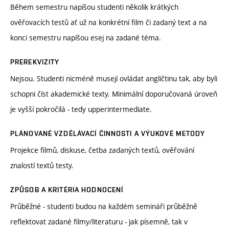
Během semestru napíšou studenti několik krátkých
ověřovacích testů ať už na konkrétní film či zadaný text a na
konci semestru napíšou esej na zadané téma.
PREREKVIZITY
Nejsou. Studenti nicméně musejí ovládat angličtinu tak, aby byli
schopni číst akademické texty. Minimální doporučovaná úroveň
je vyšší pokročilá - tedy upperintermediate.
PLÁNOVANÉ VZDĚLÁVACÍ ČINNOSTI A VÝUKOVÉ METODY
Projekce filmů, diskuse, četba zadaných textů, ověřování
znalostí textů testy.
ZPŮSOB A KRITÉRIA HODNOCENÍ
Průběžné - studenti budou na každém semináři průběžně
reflektovat zadané filmy/literaturu - jak písemně, tak v