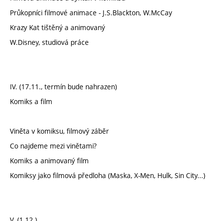
Průkopníci filmové animace - J.S.Blackton, W.McCay
Krazy Kat tištěný a animovaný
W.Disney, studiová práce
IV. (17.11., termín bude nahrazen)
Komiks a film
Viněta v komiksu, filmový záběr
Co najdeme mezi vinětami?
Komiks a animovaný film
Komiksy jako filmová předloha (Maska, X-Men, Hulk, Sin City...)
V. (1.12.)