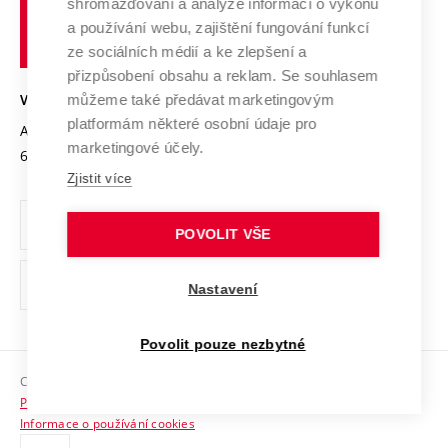
shromažďování a analýze informací o výkonu
Udržitelná univerzita
učení
Služby univerzity
Transfer znalostí
a používání webu, zajištění fungování funkcí
technické
Podnikavá univerzita / ContriBUTe
Mezinárodní dohody
ze sociálních médií a ke zlepšení a
Open Science
v
Bezpečná univerzita
přizpůsobení obsahu a reklam. Se souhlasem
Univerzitní sítě
Brně
Projekty
můžeme také předávat marketingovým
VYSOKÉ UČENÍ TECHNICKÉ V BRNĚ
Vyznamenání
platformám některé osobní údaje pro
Projekty ze strukturálních fondů
Antonínská 548/1
www.vut.cz
marketingové účely.
Organizační struktura
602 00 Brno
vut@vutbr.cz
Specifický výzkum
Zjistit více
Úřední deska
Ochrana osobních údajů
POVOLIT VŠE
(externí
Pracovní příležitosti
Nastavení
odkaz)
Podpora a rozvoj zaměstnanců a studujících
Povolit pouze nezbytné
Rovné příležitosti
Copyright © 2026 VUT
Sociální bezpečí
Prohlášení o přístupnosti
HR Award
Informace o používání cookies