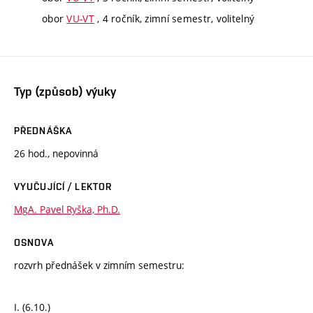
obor
VU-VT
, 4 ročník, zimní semestr, volitelný
Typ (způsob) výuky
PŘEDNÁŠKA
26 hod., nepovinná
VYUČUJÍCÍ / LEKTOR
MgA. Pavel Ryška, Ph.D.
OSNOVA
rozvrh přednášek v zimním semestru:
I. (6.10.)