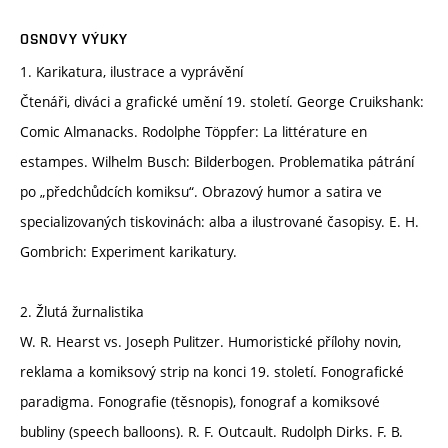
OSNOVY VÝUKY
1. Karikatura, ilustrace a vyprávění
Čtenáři, diváci a grafické umění 19. století. George Cruikshank:
Comic Almanacks. Rodolphe Töppfer: La littérature en
estampes. Wilhelm Busch: Bilderbogen. Problematika pátrání
po „předchůdcích komiksu“. Obrazový humor a satira ve
specializovaných tiskovinách: alba a ilustrované časopisy. E. H.
Gombrich: Experiment karikatury.
2. Žlutá žurnalistika
W. R. Hearst vs. Joseph Pulitzer. Humoristické přílohy novin,
reklama a komiksový strip na konci 19. století. Fonografické
paradigma. Fonografie (těsnopis), fonograf a komiksové
bubliny (speech balloons). R. F. Outcault. Rudolph Dirks. F. B.