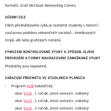
formátů. Scott McCloud: Reinventing Comics.
UČEBNÍ CÍLE
Cílem přednáškového cyklu je seznámit studenty s historií i
současnou podobou sekvenčních narativů – komiksových
stripů, alb nebo grafických románů.
VYMEZENÍ KONTROLOVANÉ VÝUKY A ZPŮSOB JEJÍHO
PROVÁDĚNÍ A FORMY NAHRAZOVÁNÍ ZAMEŠKANÉ VÝUKY
Přednášky jsou nepovinné.
ZAŘAZENÍ PŘEDMĚTU VE STUDIJNÍCH PLÁNECH
Program
VUB
bakalářský
obor
VU-D
, 1 ročník, zimní semestr, volitelný
obor
VU-D
, 2 ročník, zimní semestr, volitelný
obor
VU-D
, 3 ročník, zimní semestr, volitelný