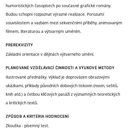
humoristických časopisech po současné grafické romány.
Budou schopni rozpoznat výrazné realizace. Porozumí
souvislostem a vazbám mezi sekvenčními příběhy, animovaným
filmem, literaturou a výtvarným uměním.
PREREKVIZITY
Základní orientace v dějinách výtvarného umění.
PLÁNOVANÉ VZDĚLÁVACÍ ČINNOSTI A VÝUKOVÉ METODY
Ilustrované přednášky. Výklad je doprovázen obrazovými
ukázkami, příklady původních dobových tiskovin (novin, sešitů,
knih atd.) a četbou klíčových pasáží z významných teoretických
a kritických textů.
ZPŮSOB A KRITÉRIA HODNOCENÍ
Zkouška - písemný test.