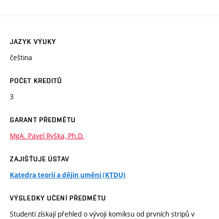
JAZYK VÝUKY
čeština
POČET KREDITŮ
3
GARANT PŘEDMĚTU
MgA. Pavel Ryška, Ph.D.
ZAJIŠŤUJE ÚSTAV
Katedra teorií a dějin umění (KTDU)
VÝSLEDKY UČENÍ PŘEDMĚTU
Studenti získají přehled o vývoji komiksu od prvních stripů v