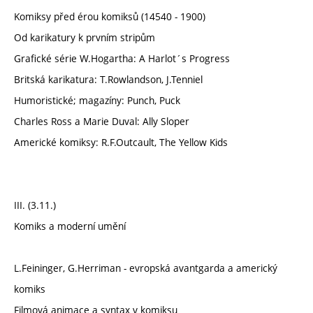
Komiksy před érou komiksů (14540 - 1900)
Od karikatury k prvním stripům
Grafické série W.Hogartha: A Harlot´s Progress
Britská karikatura: T.Rowlandson, J.Tenniel
Humoristické; magazíny: Punch, Puck
Charles Ross a Marie Duval: Ally Sloper
Americké komiksy: R.F.Outcault, The Yellow Kids
III. (3.11.)
Komiks a moderní umění
L.Feininger, G.Herriman - evropská avantgarda a americký
komiks
Filmová animace a syntax v komiksu