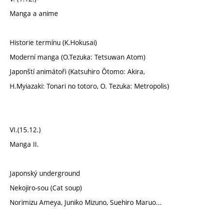
Manga a anime
Historie termínu (K.Hokusai)
Moderní manga (O.Tezuka: Tetsuwan Atom)
Japonští animátoři (Katsuhiro Ôtomo: Akira,
H.Myiazaki: Tonari no totoro, O. Tezuka: Metropolis)
VI.(15.12.)
Manga II.
Japonský underground
Nekojiro-sou (Cat soup)
Norimizu Ameya, Juniko Mizuno, Suehiro Maruo...