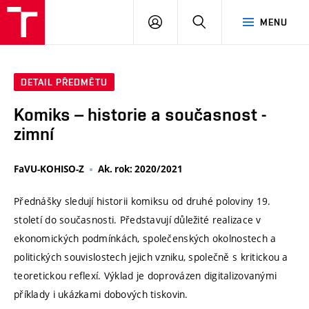
VUT
PŘIHLÁSIT
HLEDAT
MENU
SE
DETAIL PŘEDMĚTU
Komiks – historie a současnost -
zimní
FaVU-KOHISO-Z
Ak. rok: 2020/2021
Přednášky sledují historii komiksu od druhé poloviny 19.
století do současnosti. Představují důležité realizace v
ekonomických podmínkách, společenských okolnostech a
politických souvislostech jejich vzniku, společně s kritickou a
teoretickou reflexí. Výklad je doprovázen digitalizovanými
příklady i ukázkami dobových tiskovin.