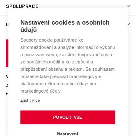
odkaz)
Věda a výzkum na VUT
Harmonogram akademického roku
Zpracování osobních údajů studentů
Sociální bezpečí
SPOLUPRÁCE
Celoživotní vzdělávání
Brno
Podpora excelence
Závěrečné práce
Studium bez bariér
Zpracování osobních údajů uchazečů o studium
Firemní spolupráce
Mezinárodní vědecká rada
Nastavení cookies a osobních
O UNIVERZITĚ
Doktorské studium
Podpora podnikání
E-přihláška
údajů
Zahraniční spolupráce
Systém zajišťování kvality výzkumu
Profil univerzity
Spolupráce se školami
Soubory cookie používáme ke
Vysoké
Výzkumné infrastruktury
shromažďování a analýze informací o výkonu
Udržitelná univerzita
učení
Služby univerzity
Transfer znalostí
a používání webu, zajištění fungování funkcí
technické
Podnikavá univerzita / ContriBUTe
Mezinárodní dohody
ze sociálních médií a ke zlepšení a
Open Science
v
Bezpečná univerzita
přizpůsobení obsahu a reklam. Se souhlasem
Univerzitní sítě
Brně
Projekty
můžeme také předávat marketingovým
VYSOKÉ UČENÍ TECHNICKÉ V BRNĚ
Vyznamenání
platformám některé osobní údaje pro
Projekty ze strukturálních fondů
Antonínská 548/1
www.vut.cz
marketingové účely.
Organizační struktura
602 00 Brno
vut@vutbr.cz
Specifický výzkum
Zjistit více
Úřední deska
Ochrana osobních údajů
POVOLIT VŠE
(externí
Pracovní příležitosti
Nastavení