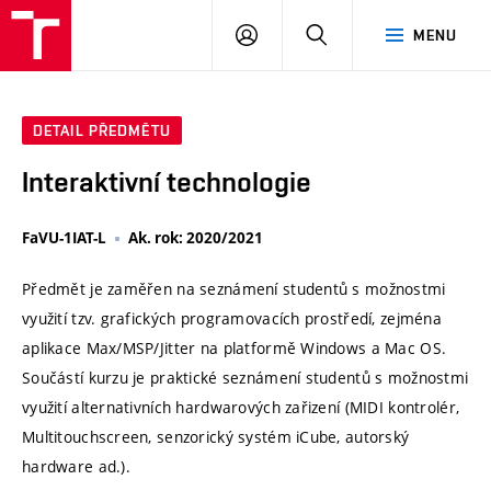
VUT
PŘIHLÁSIT
HLEDAT
MENU
SE
DETAIL PŘEDMĚTU
Interaktivní technologie
FaVU-1IAT-L
Ak. rok: 2020/2021
Předmět je zaměřen na seznámení studentů s možnostmi
využití tzv. grafických programovacích prostředí, zejména
aplikace Max/MSP/Jitter na platformě Windows a Mac OS.
Součástí kurzu je praktické seznámení studentů s možnostmi
využití alternativních hardwarových zařizení (MIDI kontrolér,
Multitouchscreen, senzorický systém iCube, autorský
hardware ad.).