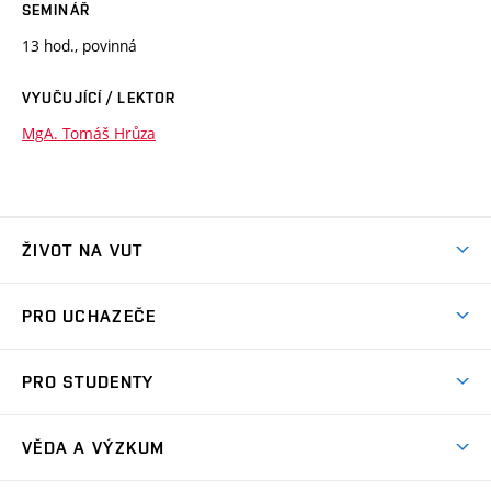
SEMINÁŘ
13 hod., povinná
VYUČUJÍCÍ / LEKTOR
MgA. Tomáš Hrůza
ŽIVOT NA VUT
Atmosféra VUT
PRO UCHAZEČE
Prostory školy
Proč na VUT
Koleje
PRO STUDENTY
Studijní programy
Stravování
Předměty
Studijní předpisy
Studium a stáže v zahraničí
Stipendia
Dny otevřených dveří
VĚDA A VÝZKUM
Sport na VUT
(externí
Studijní programy
Poplatky za studium
Uznání zahraničního vzdělání
Knihovny
Aktivity pro juniory
Studentský život