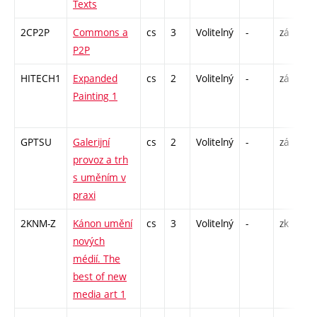
Texts
2CP2P
Commons a
cs
3
Volitelný
-
zá
P
P2P
S
HITECH1
Expanded
cs
2
Volitelný
-
zá
P
Painting 1
E
GPTSU
Galerijní
cs
2
Volitelný
-
zá
P
provoz a trh
S
s uměním v
praxi
2KNM-Z
Kánon umění
cs
3
Volitelný
-
zk
S
nových
médií. The
best of new
media art 1