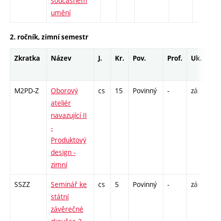
současném
umění
2. ročník, zimní semestr
Zkratka
Název
J.
Kr.
Pov.
Prof.
Uk.
Ho
ro
M2PD-Z
Oborový
cs
15
Povinný
-
zá
S -
ateliér
navazující II
-
Produktový
design -
zimní
SSZZ
Seminář ke
cs
5
Povinný
-
zá
K - 
státní
S -
závěrečné