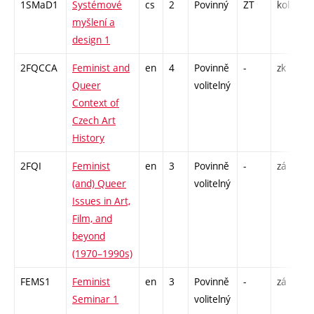
1SMaD1
Systémové
cs
2
Povinný
ZT
kol
P
myšlení a
S
design 1
2FQCCA
Feminist and
en
4
Povinně
-
zk
P
Queer
volitelný
S
Context of
Czech Art
History
2FQI
Feminist
en
3
Povinně
-
zá
S
(and) Queer
volitelný
Issues in Art,
Film, and
beyond
(1970–1990s)
FEMS1
Feminist
en
3
Povinně
-
zá
P
Seminar 1
volitelný
S