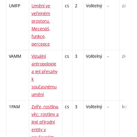
UMFP
Umění ve
cs
2
Volitelný
-
zá
veřejném
prostoru.
Mecenáš,
funkce,
percepce
VAMM
Vizuální
cs
3
Volitelný
-
zk
antropologie
a její přesahy
k
současnému
umění
1PAM
Zvíře, rostlina,
cs
3
Volitelný
-
kol
věc: rostliny a
jiné přírodní
entity v