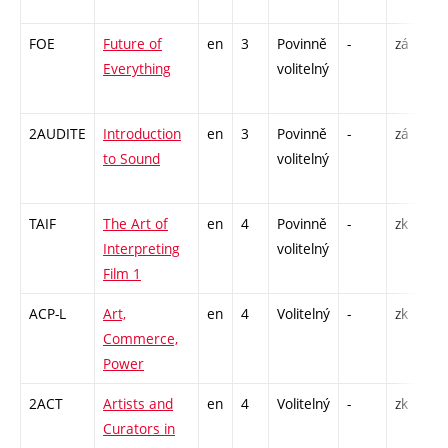
FOE
Future of
en
3
Povinně
-
zá
S
Everything
volitelný
2AUDITE
Introduction
en
3
Povinně
-
zá
P
to Sound
volitelný
TAIF
The Art of
en
4
Povinně
-
zk
P
Interpreting
volitelný
S
Film 1
ACP-L
Art,
en
4
Volitelný
-
zk
P
Commerce,
S
Power
2ACT
Artists and
en
4
Volitelný
-
zk
P
Curators in
S