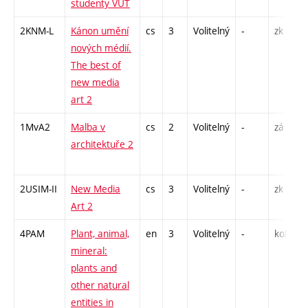
studenty VUT
2KNM-L
Kánon umění
cs
3
Volitelný
-
zk
nových médií.
The best of
new media
art 2
1MvA2
Malba v
cs
2
Volitelný
-
zá
architektuře 2
2USIM-II
New Media
cs
3
Volitelný
-
zk
Art 2
4PAM
Plant, animal,
en
3
Volitelný
-
kol
mineral:
plants and
other natural
entities in