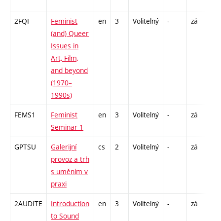
C1 
2FQI
Feminist
en
3
Volitelný
-
zá
S -
(and) Queer
Issues in
Art, Film,
and beyond
(1970–
1990s)
FEMS1
Feminist
en
3
Volitelný
-
zá
P - 
Seminar 1
S -
GPTSU
Galerijní
cs
2
Volitelný
-
zá
P - 
provoz a trh
S -
s uměním v
praxi
2AUDITE
Introduction
en
3
Volitelný
-
zá
P -
to Sound
CPR