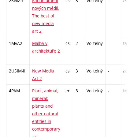
2KNM-L
Kánon umění
cs
3
Volitelný
-
zk
nových médií.
The best of
new media
art 2
1MvA2
Malba v
cs
2
Volitelný
-
zá
architektuře 2
2USIM-II
New Media
cs
3
Volitelný
-
zk
Art 2
4PAM
Plant, animal,
en
3
Volitelný
-
kol
mineral:
plants and
other natural
entities in
contemporary
art