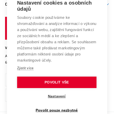
Mezinárodní vědecká rada
Nastavení cookies a osobních
O UNIVERZITĚ
Doktorské studium
Podpora podnikání
E-přihláška
údajů
Zahraniční spolupráce
Systém zajišťování kvality výzkumu
Profil univerzity
Spolupráce se školami
Soubory cookie používáme ke
Vysoké
Výzkumné infrastruktury
shromažďování a analýze informací o výkonu
Udržitelná univerzita
učení
Služby univerzity
Transfer znalostí
a používání webu, zajištění fungování funkcí
technické
Podnikavá univerzita / ContriBUTe
Mezinárodní dohody
ze sociálních médií a ke zlepšení a
Open Science
v
Bezpečná univerzita
přizpůsobení obsahu a reklam. Se souhlasem
Univerzitní sítě
Brně
Projekty
můžeme také předávat marketingovým
VYSOKÉ UČENÍ TECHNICKÉ V BRNĚ
Vyznamenání
platformám některé osobní údaje pro
Projekty ze strukturálních fondů
Antonínská 548/1
www.vut.cz
marketingové účely.
Organizační struktura
602 00 Brno
vut@vutbr.cz
Specifický výzkum
Zjistit více
Úřední deska
Ochrana osobních údajů
POVOLIT VŠE
(externí
Pracovní příležitosti
Nastavení
odkaz)
Podpora a rozvoj zaměstnanců a studujících
Povolit pouze nezbytné
Rovné příležitosti