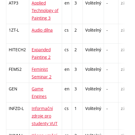
ATP3
Applied
en
3
Volitelný
-
zá
Technology of
Painting 3
1ZT-L
Audio dílna
cs
2
Volitelný
-
zá
HITECH2
Expanded
cs
2
Volitelný
-
zá
Painting 2
FEMS2
Feminist
en
3
Volitelný
-
zá
Seminar 2
GEN
Game
en
3
Volitelný
-
zá
Engines
INFZD-L
Informační
cs
1
Volitelný
-
zá
zdroje pro
studenty VUT