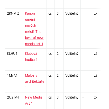
13
2KNM-Z
Kánon
cs
3
Volitelný
-
zk
S -
umění
nových
médií. The
best of new
media art 1
KLHU1
Klubová
cs
2
Volitelný
-
zá
P - 
hudba 1
CPR
18
1MvA1
Malba v
cs
2
Volitelný
-
zá
P -
architektuře
1
2USIM-I
New Media
cs
3
Volitelný
-
zk
P -
Art 1