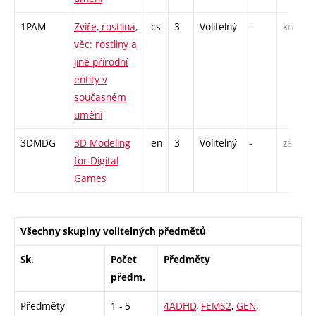
1PAM
Zvíře, rostlina,
cs
3
Volitelný
-
kol
věc: rostliny a
jiné přírodní
entity v
současném
umění
3DMDG
3D Modeling
en
3
Volitelný
-
zá
for Digital
Games
Všechny skupiny volitelných předmětů
Sk.
Počet
Předměty
předm.
Předměty
1 - 5
4ADHD
,
FEMS2
,
GEN
,