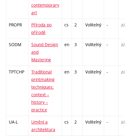
contemporary
art
PROPR
Příroda po
cs
2
Volitelný
-
zá
přírodě
SODM
Sound Design
en
3
Volitelný
-
zá
and
Mastering
TPTCHP
Traditional
en
3
Volitelný
-
zá
printmaking
techniques:
context –
history –
practice
UA-L
Umění a
cs
2
Volitelný
-
zá
architektura