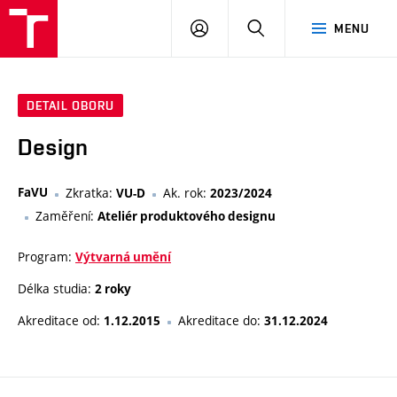
VUT
PŘIHLÁSIT
HLEDAT
MENU
SE
DETAIL OBORU
Design
FaVU
Zkratka:
Ak. rok:
VU-D
2023/2024
Zaměření:
Ateliér produktového designu
Program:
Výtvarná umění
Délka studia:
2 roky
Akreditace od:
Akreditace do:
1.12.2015
31.12.2024