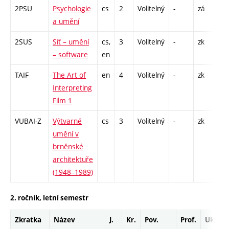
2PSU
Psychologie
cs
2
Volitelný
-
zá
P -
a umění
2SUS
Síť – umění
cs,
3
Volitelný
-
zk
P -
– software
en
TAIF
The Art of
en
4
Volitelný
-
zk
P -
Interpreting
S -
Film 1
VUBAI-Z
Výtvarné
cs
3
Volitelný
-
zk
P -
umění v
EX 
brněnské
architektuře
(1948–1989)
2. ročník, letní semestr
Zkratka
Název
J.
Kr.
Pov.
Prof.
Uk.