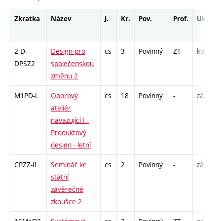
Zkratka
Název
J.
Kr.
Pov.
Prof.
Uk.
2-D-
Design pro
cs
3
Povinný
ZT
kol
DPSZ2
společenskou
změnu 2
M1PD-L
Oborový
cs
18
Povinný
-
zá,zk
ateliér
navazující I -
Produktový
design - letní
CPZZ-II
Seminář ke
cs
2
Povinný
-
zá
státní
závěrečné
zkoušce 2