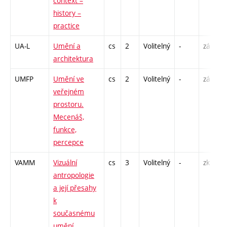
context –
history –
practice
UA-L
Umění a
cs
2
Volitelný
-
zá
architektura
UMFP
Umění ve
cs
2
Volitelný
-
zá
veřejném
prostoru.
Mecenáš,
funkce,
percepce
VAMM
Vizuální
cs
3
Volitelný
-
zk
antropologie
a její přesahy
k
současnému
umění