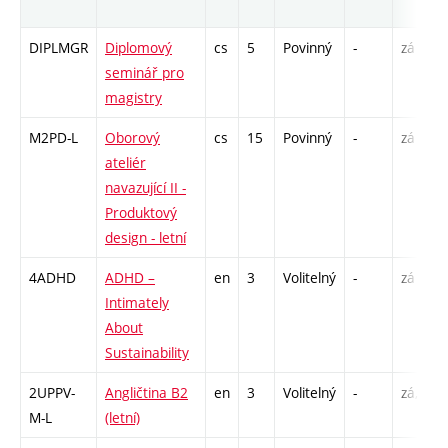
DIPLMGR
Diplomový
cs
5
Povinný
-
zá
seminář pro
magistry
M2PD-L
Oborový
cs
15
Povinný
-
zá
ateliér
navazující II -
Produktový
design - letní
4ADHD
ADHD –
en
3
Volitelný
-
zá
Intimately
About
Sustainability
2UPPV-
Angličtina B2
en
3
Volitelný
-
zá,zk
M-L
(letní)