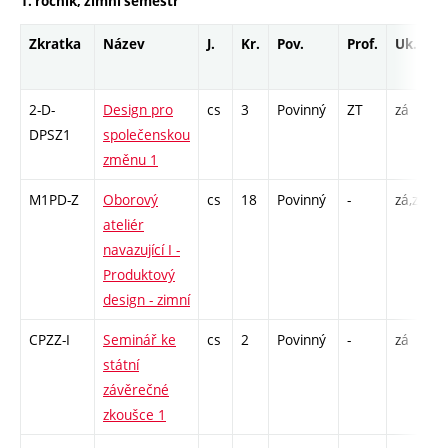
1. ročník, zimní semestr
Zkratka
Název
J.
Kr.
Pov.
Prof.
Uk.
2-D-
Design pro
cs
3
Povinný
ZT
zá
P
DPSZ1
společenskou
S
změnu 1
M1PD-Z
Oborový
cs
18
Povinný
-
zá,zk
P
ateliér
navazující I -
Produktový
design - zimní
CPZZ-I
Seminář ke
cs
2
Povinný
-
zá
S
státní
závěrečné
zkoušce 1