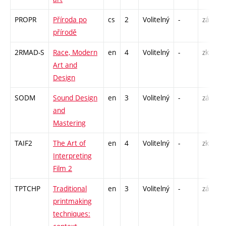
PROPR
Příroda po
cs
2
Volitelný
-
zá
přírodě
2RMAD-S
Race, Modern
en
4
Volitelný
-
zk
Art and
Design
SODM
Sound Design
en
3
Volitelný
-
zá
and
Mastering
TAIF2
The Art of
en
4
Volitelný
-
zk
Interpreting
Film 2
TPTCHP
Traditional
en
3
Volitelný
-
zá
printmaking
techniques: