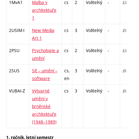
1MvA1
Malba v
cs
2
Volitelný
-
zá
P
architektuře
1
2USIM-I
New Media
cs
3
Volitelný
-
zk
P
Art 1
2PSU
Psychologie a
cs
2
Volitelný
-
zá
P
umění
2SUS
Síť – umění –
cs,
3
Volitelný
-
zk
P
software
en
VUBAI-Z
Výtvarné
cs
3
Volitelný
-
zk
P
umění v
E
brněnské
architektuře
(1948–1989)
1. ročník, letní semestr