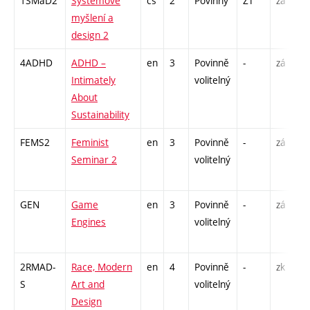
1SMaD2
Systémové
cs
2
Povinný
ZT
zá
myšlení a
design 2
4ADHD
ADHD –
en
3
Povinně
-
zá
Intimately
volitelný
About
Sustainability
FEMS2
Feminist
en
3
Povinně
-
zá
Seminar 2
volitelný
GEN
Game
en
3
Povinně
-
zá
Engines
volitelný
2RMAD-
Race, Modern
en
4
Povinně
-
zk
S
Art and
volitelný
Design