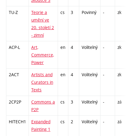
zkoušce 3
TU-Z
Teorie a
cs
3
Povinný
-
zk
P -
umění ve
20. století 2
- zimní
ACP-L
Art,
en
4
Volitelný
-
zk
P -
Commerce,
S -
Power
2ACT
Artists and
en
4
Volitelný
-
zk
P -
Curators in
S -
Texts
2CP2P
Commons a
cs
3
Volitelný
-
zá
P -
P2P
S -
HITECH1
Expanded
cs
2
Volitelný
-
zá
P -
Painting 1
EX 