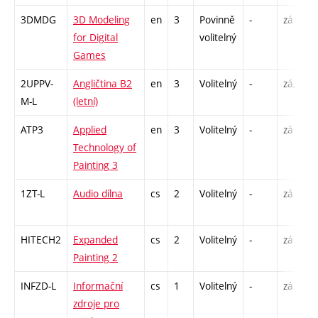
3DMDG
3D Modeling
en
3
Povinně
-
zá
for Digital
volitelný
Games
2UPPV-
Angličtina B2
en
3
Volitelný
-
zá,zk
M-L
(letní)
ATP3
Applied
en
3
Volitelný
-
zá
Technology of
Painting 3
1ZT-L
Audio dílna
cs
2
Volitelný
-
zá
HITECH2
Expanded
cs
2
Volitelný
-
zá
Painting 2
INFZD-L
Informační
cs
1
Volitelný
-
zá
zdroje pro