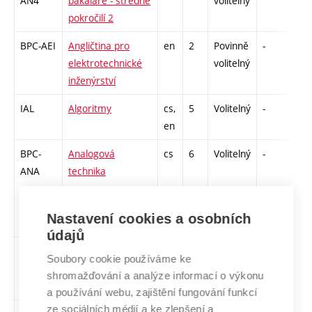
AN4
bakaláře - středně
volitelný
pokročilí 2
BPC-AEI
Angličtina pro
en
2
Povinně
-
zá,
elektrotechnické
volitelný
inženýrství
IAL
Algoritmy
cs,
5
Volitelný
-
zá,
en
BPC-
Analogová
cs
6
Volitelný
-
zá,
ANA
technika
Nastavení cookies a osobních
údajů
XPC-
Angličtina pro
en,
3
Volitelný
-
zk
Soubory cookie používáme ke
AN3
bakaláře - středně
cs
shromažďování a analýze informací o výkonu
pokročilí 1
a používání webu, zajištění fungování funkcí
ze sociálních médií a ke zlepšení a