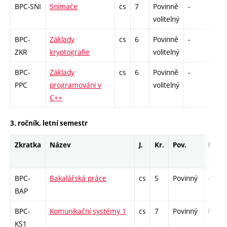
BPC-SNI
Snímače
cs
7
Povinně
-
zá,z
volitelný
BPC-
Základy
cs
6
Povinně
-
zá,z
ZKR
kryptografie
volitelný
BPC-
Základy
cs
6
Povinně
-
zá,z
PPC
programování v
volitelný
C++
3. ročník, letní semestr
Zkratka
Název
J.
Kr.
Pov.
Prof.
BPC-
Bakalářská práce
cs
5
Povinný
-
BAP
BPC-
Komunikační systémy 1
cs
7
Povinný
PZ
KS1