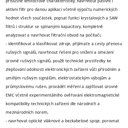
příslušné kmitočtové charakteristiky, navrhnout pasivní i
aktivní filtr pro danou aplikaci včetně výpočtu numerických
hodnot všech součástek, popsat funkci krystalových a SAW
filtrů i struktur se spínanými kapacitory, kompletně
analyzovat a navrhovat filtrační obvod na počítači,
- identifikovat a klasifikovat zdroje, přijímače a cesty přenosu
rušivých signálů, navrhnout řešení pro snížení a omezení
úrovně rušivých signálů, použít technické prostředky ke
zlepšování odolnosti elektronických zařízení vůči přírodním a
umělým rušivým signálům, elektrostatickým výbojům a
průmyslovému rušen, provádět měření a zajišťovat úrovně
EMC včetně experimentálního ověřování elektromagnetické
kompatibility technických zařízení dle národních a
mezinárodních norem,
- navrhovat optické vláknové a bezkabelové spoje, porovnat