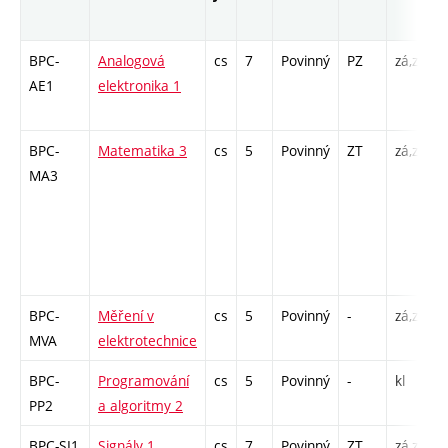
BPC-
Analogová
cs
7
Povinný
PZ
zá,zk
P
AE1
elektronika 1
/
BPC-
Matematika 3
cs
5
Povinný
ZT
zá,zk
P
MA3
4
-
BPC-
Měření v
cs
5
Povinný
-
zá,zk
P
MVA
elektrotechnice
L
BPC-
Programování
cs
5
Povinný
-
kl
P
PP2
a algoritmy 2
BPC-SI1
Signály 1
cs
7
Povinný
ZT
zá,zk
P