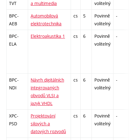
TVT
a multimedia
volitelný
BPC-
Automobilová
cs
5
Povinně
-
zá,z
AEB
elektrotechnika
volitelný
BPC-
Elektroakustika 1
cs
6
Povinně
-
zá,z
ELA
volitelný
BPC-
Návrh digitálních
cs
6
Povinně
-
zá,z
NDI
integrovaných
volitelný
obvodů VLSI a
jazyk VHDL
XPC-
Projektování
cs
6
Povinně
-
zá,z
PSD
silových a
volitelný
datových rozvodů