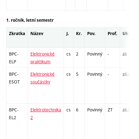
1. ročník, letní semestr
Zkratka
Název
J.
Kr.
Pov.
Prof.
Uk.
BPC-
Elektronické
cs
2
Povinný
-
zá
L
ELP
praktikum
BPC-
Elektronické
cs
5
Povinný
-
zá,zk
P
ESOT
součástky
1
BPC-
Elektrotechnika
cs
6
Povinný
ZT
zá,zk
P
EL2
2
L