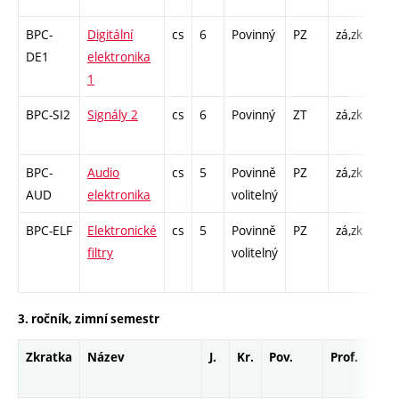
BPC-
Digitální
cs
6
Povinný
PZ
zá,zk
P - 
DE1
elektronika
Cp 
1
/ L 
BPC-SI2
Signály 2
cs
6
Povinný
ZT
zá,zk
P - 
Cp 
BPC-
Audio
cs
5
Povinně
PZ
zá,zk
P - 
AUD
elektronika
volitelný
L - 
BPC-ELF
Elektronické
cs
5
Povinně
PZ
zá,zk
P - 
filtry
volitelný
Cp 
/ L 
3. ročník, zimní semestr
Zkratka
Název
J.
Kr.
Pov.
Prof.
Uk.