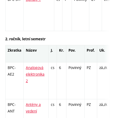
/
2. ročník, letní semestr
Zkratka
Název
J.
Kr.
Pov.
Prof.
Uk.
Hod
roz
BPC-
Analogová
cs
6
Povinný
PZ
zá,zk
P - 
AE2
elektronika
COZ
2
6 /
- 13
- 13
BPC-
Antény a
cs
6
Povinný
PZ
zá,zk
P - 
ANT
vedení
Cp 
/ L 