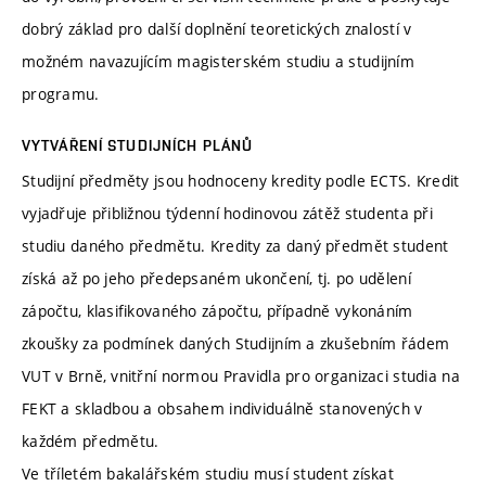
dobrý základ pro další doplnění teoretických znalostí v
možném navazujícím magisterském studiu a studijním
programu.
VYTVÁŘENÍ STUDIJNÍCH PLÁNŮ
Studijní předměty jsou hodnoceny kredity podle ECTS. Kredit
vyjadřuje přibližnou týdenní hodinovou zátěž studenta při
studiu daného předmětu. Kredity za daný předmět student
získá až po jeho předepsaném ukončení, tj. po udělení
zápočtu, klasifikovaného zápočtu, případně vykonáním
zkoušky za podmínek daných Studijním a zkušebním řádem
VUT v Brně, vnitřní normou Pravidla pro organizaci studia na
FEKT a skladbou a obsahem individuálně stanovených v
každém předmětu.
Ve tříletém bakalářském studiu musí student získat