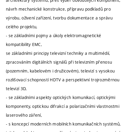
architektury systému, přes výběr obvodových komponent,
návrh mechanické konstrukce, přípravu podkladů pro
výrobu, oživení zařízení, tvorbu dokumentace a správu
celého projektu,
- se základními pojmy a úkoly elektromagnetické
kompatibility EMC,
se základními principy televizní techniky a multimédií,
zpracováním digitálních signálů při televizním přenosu
(pozemním, kabelovém i družicovém), televizí s vysokou
rozlišovací schopností HDTV a perspektivní trojrozměrnou
televizí 3D,
- se základními aspekty optických komunikací, optickými
komponenty, optickou difrakcí a polarizačními vlastnostmi
laserového záření,
- s koncepcí moderních mobilních komunikačních systémů,