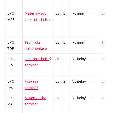
BPC-
Materiály pro
cs
3
Povinný
-
zá,zk
MPE
elektrotechniku
BPC-
Technická
cs
3
Povinný
-
kl
TDE
dokumentace
BPC-
Elektrotechnický
cs
2
Volitelný
-
zá
ELS
seminář
BPC-
Fyzikální
cs
2
Volitelný
-
zá
FYS
seminář
BPC-
Matematický
cs
2
Volitelný
-
zá
MAS
seminář