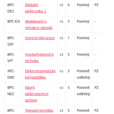
BPC-
Digitální
cs
6
Povinný
PZ
zá,z
DE2
elektronika 2
BPC-ESI
Modelování a
cs
5
Povinný
-
zá,z
simulace obvodů
BPC-
Semestrální práce
cs
1
Povinný
-
kl
SEP
BPC-
Vysokofrekvenční
cs
5
Povinný
-
zá,z
VFT
technika
XPC-
Elektromagnetická
cs
5
Povinně
PZ
zá,z
EMC
kompatibilita
volitelný
BPC-
Návrh
cs
5
Povinně
PZ
zá,z
NEZ
elektronických
volitelný
zařízení
BPC-
Televizní technika
cs
5
Povinně
PZ
zá,z