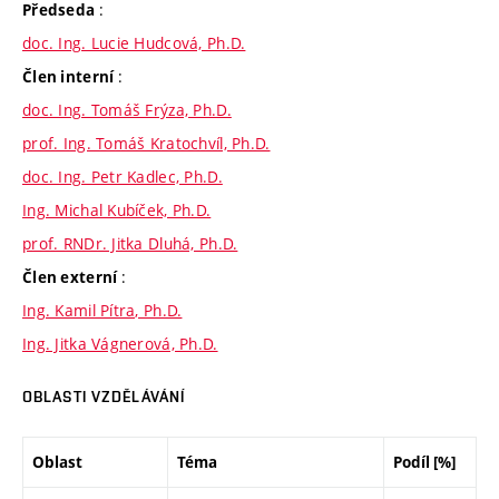
:
Předseda
doc. Ing. Lucie Hudcová, Ph.D.
:
Člen interní
doc. Ing. Tomáš Frýza, Ph.D.
prof. Ing. Tomáš Kratochvíl, Ph.D.
doc. Ing. Petr Kadlec, Ph.D.
Ing. Michal Kubíček, Ph.D.
prof. RNDr. Jitka Dluhá, Ph.D.
:
Člen externí
Ing. Kamil Pítra, Ph.D.
Ing. Jitka Vágnerová, Ph.D.
OBLASTI VZDĚLÁVÁNÍ
Oblast
Téma
Podíl [%]