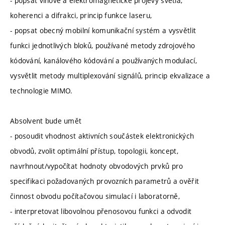
- popsat vlnové a elektromagnetické projevy světla,
koherenci a difrakci, princip funkce laseru,
- popsat obecný mobilní komunikační systém a vysvětlit
funkci jednotlivých bloků, používané metody zdrojového
kódování, kanálového kódování a používaných modulací,
vysvětlit metody multiplexování signálů, princip ekvalizace a
technologie MIMO.
Absolvent bude umět
- posoudit vhodnost aktivních součástek elektronických
obvodů, zvolit optimální přístup, topologii, koncept,
navrhnout/vypočítat hodnoty obvodových prvků pro
specifikaci požadovaných provozních parametrů a ověřit
činnost obvodu počítačovou simulací i laboratorně,
- interpretovat libovolnou přenosovou funkci a odvodit