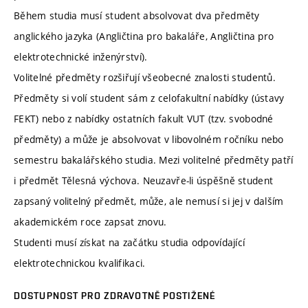
Během studia musí student absolvovat dva předměty
anglického jazyka (Angličtina pro bakaláře, Angličtina pro
elektrotechnické inženýrství).
Volitelné předměty rozšiřují všeobecné znalosti studentů.
Předměty si volí student sám z celofakultní nabídky (ústavy
FEKT) nebo z nabídky ostatních fakult VUT (tzv. svobodné
předměty) a může je absolvovat v libovolném ročníku nebo
semestru bakalářského studia. Mezi volitelné předměty patří
i předmět Tělesná výchova. Neuzavře-li úspěšně student
zapsaný volitelný předmět, může, ale nemusí si jej v dalším
akademickém roce zapsat znovu.
Studenti musí získat na začátku studia odpovídající
elektrotechnickou kvalifikaci.
DOSTUPNOST PRO ZDRAVOTNĚ POSTIŽENÉ