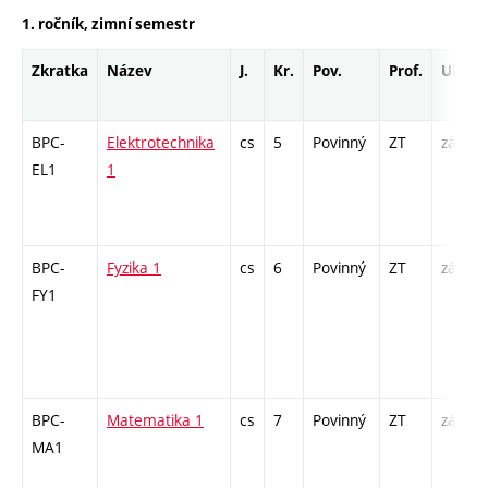
1. ročník, zimní semestr
Zkratka
Název
J.
Kr.
Pov.
Prof.
Uk.
BPC-
Elektrotechnika
cs
5
Povinný
ZT
zá,zk
EL1
1
BPC-
Fyzika 1
cs
6
Povinný
ZT
zá,zk
FY1
BPC-
Matematika 1
cs
7
Povinný
ZT
zá,zk
MA1