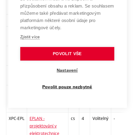
XPC-
Angličtina pro FCE
en
3
Volitelný
-
kl
přizpůsobení obsahu a reklam. Se souhlasem
FCE1
1
můžeme také předávat marketingovým
BPC-AIT
Angličtina pro IT
en
3
Volitelný
-
kl
platformám některé osobní údaje pro
marketingové účely.
XPC-
CISCO akademie 1
cs
3
Volitelný
-
zk
Zjistit více
CA1
- CCNA
XPC-
CISCO akademie 3
cs
3
Volitelný
-
zk
POVOLIT VŠE
CA3
- CCNA
Nastavení
XPC-
CISCO akademie 5
cs
3
Volitelný
-
zk
CA5
- CCNP
Povolit pouze nezbytné
BPC-
Daňový systém ČR
cs
2
Volitelný
-
kl
DSY
XPC-EPL
EPLAN -
cs
4
Volitelný
-
kl
projektování v
elektrotechnice