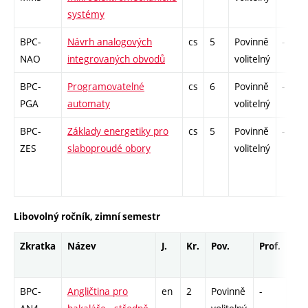
systémy
BPC-
Návrh analogových
cs
5
Povinně
-
NAO
integrovaných obvodů
volitelný
BPC-
Programovatelné
cs
6
Povinně
-
PGA
automaty
volitelný
BPC-
Základy energetiky pro
cs
5
Povinně
-
ZES
slaboproudé obory
volitelný
Libovolný ročník, zimní semestr
Zkratka
Název
J.
Kr.
Pov.
Prof.
Uk.
BPC-
Angličtina pro
en
2
Povinně
-
zá,