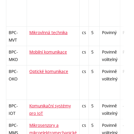
BPC-
Mikrovlnná technika
cs
5
Povinný
PZ
MVT
BPC-
Mobilní komunikace
cs
5
Povinně
PZ
MKO
volitelný
BPC-
Optické komunikace
cs
5
Povinně
PZ
OKO
volitelný
BPC-
Komunikační systémy
cs
5
Povinně
-
IOT
pro IoT
volitelný
BPC-
Mikrosenzory a
cs
5
Povinně
-
MMS
mikroelektromechanické
volitelný