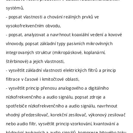
systémů,
- popsat vlastnosti a chování reálných prvků ve
vysokofrekvenčním obvodu,
- popsat, analyzovat a navrhnout koaxiální vedení a kovové
vlnovody, popsat základní typy pasivních mikrovlnných
integrovaných struktur (mikropáskové, koplanární,
štěrbinové) a jejich vlastnosti,
- vysvětlit základní vlastnosti elektrických filtrů a princip
filtrace v časové i kmitočtové oblasti,
- vysvětlit princip přenosu analogového a digitálního
nízkofrekvenčního a audio signálu, popsat zdroje a
spotřebiče nízkofrekvenčního a audio signálu, navrhnout
vhodný předzesilovač, korekční zesilovač, výkonový zesilovač
nebo audio filtr, vysvětlit princip vzorkování, kvantování a
kódování zvukových a audio signálů, komprese bitového toku