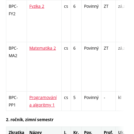
BPC-
Fyzika 2
cs
6
Povinný
ZT
zá,zk
P
FY2
-
BPC-
Matematika 2
cs
6
Povinný
ZT
zá,zk
P
MA2
6
-
BPC-
Programování
cs
5
Povinný
-
kl
P
PP1
a algoritmy 1
2. ročník, zimní semestr
Zkratka
Název
J.
Kr.
Pov.
Prof.
Uk.