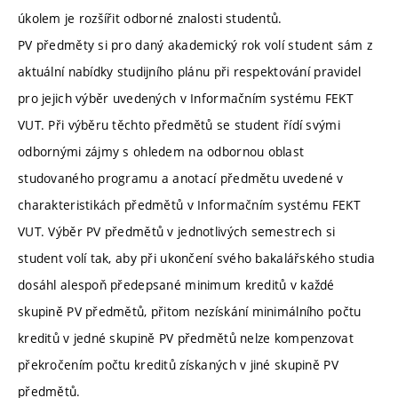
úkolem je rozšířit odborné znalosti studentů.
PV předměty si pro daný akademický rok volí student sám z
aktuální nabídky studijního plánu při respektování pravidel
pro jejich výběr uvedených v Informačním systému FEKT
VUT. Při výběru těchto předmětů se student řídí svými
odbornými zájmy s ohledem na odbornou oblast
studovaného programu a anotací předmětu uvedené v
charakteristikách předmětů v Informačním systému FEKT
VUT. Výběr PV předmětů v jednotlivých semestrech si
student volí tak, aby při ukončení svého bakalářského studia
dosáhl alespoň předepsané minimum kreditů v každé
skupině PV předmětů, přitom nezískání minimálního počtu
kreditů v jedné skupině PV předmětů nelze kompenzovat
překročením počtu kreditů získaných v jiné skupině PV
předmětů.