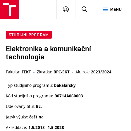
VUT
PŘIHLÁSIT
HLEDAT
MENU
SE
STUDIJNÍ PROGRAM
Elektronika a komunikační
technologie
Fakulta:
Zkratka:
Ak. rok:
FEKT
BPC-EKT
2023/2024
Typ studijního programu:
bakalářský
Kód studijního programu:
B0714A060003
Udělovaný titul:
Bc.
Jazyk výuky:
čeština
Akreditace:
1.5.2018 - 1.5.2028