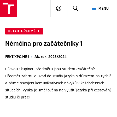
VUT
PŘIHLÁSIT
HLEDAT
MENU
SE
DETAIL PŘEDMĚTU
Němčina pro začátečníky 1
FEKT-XPC-NE1
Ak. rok: 2023/2024
Cílovou skupinou předmětu jsou studenti-začátečníci.
Předmět zahrnuje úvod do studia jazyka s důrazem na rychlé
a přímé osvojení komunikativních návyků v každodenních
situacích. Výuka je směřována na využití jazyka při cestování,
studiu či práci.