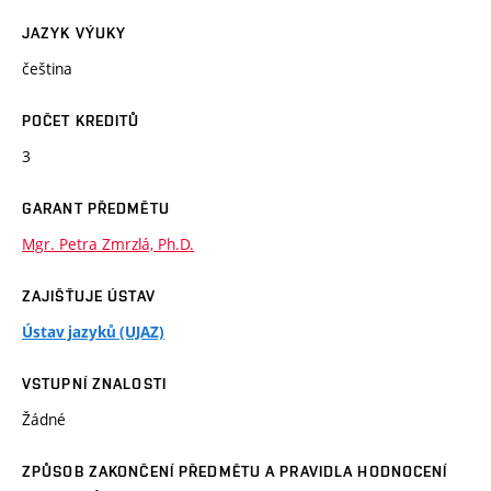
JAZYK VÝUKY
čeština
POČET KREDITŮ
3
GARANT PŘEDMĚTU
Mgr. Petra Zmrzlá, Ph.D.
ZAJIŠŤUJE ÚSTAV
Ústav jazyků (UJAZ)
VSTUPNÍ ZNALOSTI
Žádné
ZPŮSOB ZAKONČENÍ PŘEDMĚTU A PRAVIDLA HODNOCENÍ