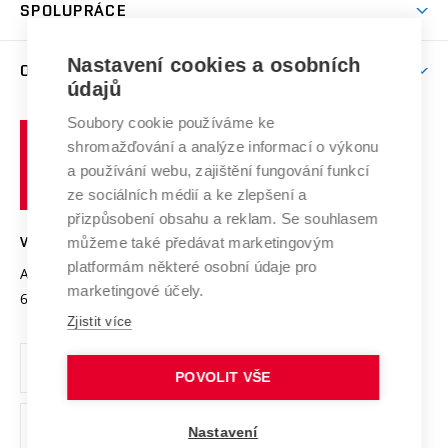
Harmonogram akademického roku
Zpracování osobních údajů studentů
Sociální bezpečí
SPOLUPRÁCE
Celoživotní vzdělávání
Brno
Podpora excelence
Závěrečné práce
Studium bez bariér
Zpracování osobních údajů uchazečů o studium
Firemní spolupráce
Mezinárodní vědecká rada
Nastavení cookies a osobních
O UNIVERZITĚ
Doktorské studium
Podpora podnikání
E-přihláška
údajů
Zahraniční spolupráce
Systém zajišťování kvality výzkumu
Profil univerzity
Spolupráce se školami
Soubory cookie používáme ke
Vysoké
Výzkumné infrastruktury
shromažďování a analýze informací o výkonu
Udržitelná univerzita
učení
Služby univerzity
Transfer znalostí
a používání webu, zajištění fungování funkcí
technické
Podnikavá univerzita / ContriBUTe
Mezinárodní dohody
ze sociálních médií a ke zlepšení a
Open Science
v
Bezpečná univerzita
přizpůsobení obsahu a reklam. Se souhlasem
Univerzitní sítě
Brně
Projekty
můžeme také předávat marketingovým
VYSOKÉ UČENÍ TECHNICKÉ V BRNĚ
Vyznamenání
platformám některé osobní údaje pro
Projekty ze strukturálních fondů
Antonínská 548/1
www.vut.cz
marketingové účely.
Organizační struktura
602 00 Brno
vut@vutbr.cz
Specifický výzkum
Zjistit více
Úřední deska
Ochrana osobních údajů
POVOLIT VŠE
(externí
Pracovní příležitosti
Nastavení
odkaz)