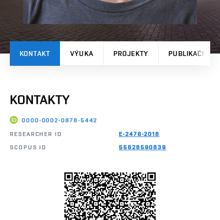
KONTAKT
VÝUKA
PROJEKTY
PUBLIKAČNÍ V
KONTAKTY
0000-0002-0878-5442
RESEARCHER ID
E-2476-2018
SCOPUS ID
55628590839