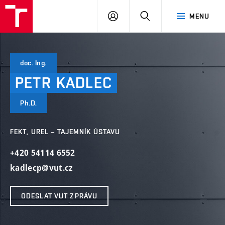
VUT
PŘIHLÁSIT
HLEDAT
MENU
SE
doc. Ing.
PETR
KADLEC
Ph.D.
FEKT, UREL – TAJEMNÍK ÚSTAVU
+420 54114 6552
kadlecp@vut.cz
ODESLAT VUT ZPRÁVU