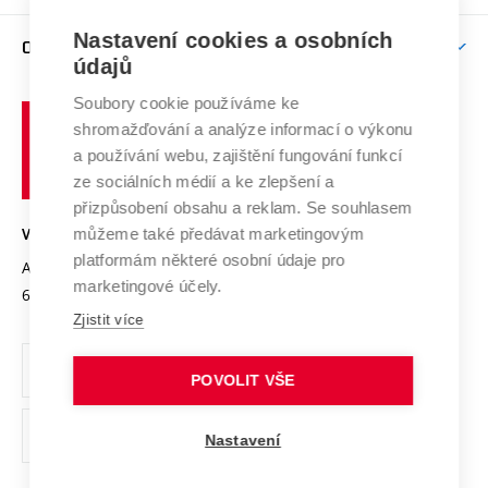
Podpora excelence
Závěrečné práce
Studium bez bariér
Zpracování osobních údajů uchazečů o studium
Firemní spolupráce
Mezinárodní vědecká rada
Nastavení cookies a osobních
O UNIVERZITĚ
Doktorské studium
Podpora podnikání
E-přihláška
údajů
Zahraniční spolupráce
Systém zajišťování kvality výzkumu
Profil univerzity
Spolupráce se školami
Soubory cookie používáme ke
Vysoké
Výzkumné infrastruktury
shromažďování a analýze informací o výkonu
Udržitelná univerzita
učení
Služby univerzity
Transfer znalostí
a používání webu, zajištění fungování funkcí
technické
Podnikavá univerzita / ContriBUTe
Mezinárodní dohody
ze sociálních médií a ke zlepšení a
Open Science
v
Bezpečná univerzita
přizpůsobení obsahu a reklam. Se souhlasem
Univerzitní sítě
Brně
Projekty
můžeme také předávat marketingovým
VYSOKÉ UČENÍ TECHNICKÉ V BRNĚ
Vyznamenání
platformám některé osobní údaje pro
Projekty ze strukturálních fondů
Antonínská 548/1
www.vut.cz
marketingové účely.
Organizační struktura
602 00 Brno
vut@vutbr.cz
Specifický výzkum
Zjistit více
Úřední deska
Ochrana osobních údajů
POVOLIT VŠE
(externí
Pracovní příležitosti
Nastavení
odkaz)
Podpora a rozvoj zaměstnanců a studujících