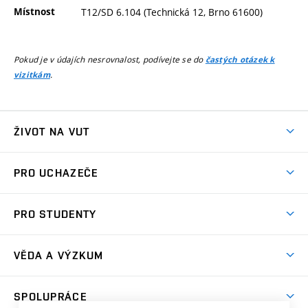
Místnost
T12/SD 6.104 (Technická 12, Brno 61600)
Pokud je v údajích nesrovnalost, podívejte se do
častých otázek k
.
vizitkám
ŽIVOT NA VUT
Atmosféra VUT
PRO UCHAZEČE
Prostory školy
Proč na VUT
Koleje
PRO STUDENTY
Studijní programy
Stravování
Předměty
Studijní předpisy
Studium a stáže v zahraničí
Stipendia
Dny otevřených dveří
VĚDA A VÝZKUM
Sport na VUT
(externí
Studijní programy
Poplatky za studium
Uznání zahraničního vzdělání
Knihovny
Aktivity pro juniory
Studentský život
odkaz)
Věda a výzkum na VUT
Harmonogram akademického roku
Zpracování osobních údajů studentů
Sociální bezpečí
SPOLUPRÁCE
Celoživotní vzdělávání
Brno