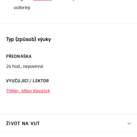
volitelný
Typ (způsob) výuky
PŘEDNÁŠKA
26 hod., nepovinná
VYUČUJÍCÍ / LEKTOR
ThMgr. Milan Klapetek
ŽIVOT NA VUT
Atmosféra VUT