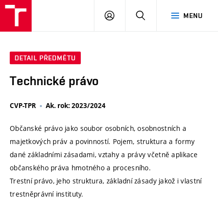
VUT
PŘIHLÁSIT
HLEDAT
MENU
SE
DETAIL PŘEDMĚTU
Technické právo
CVP-TPR
Ak. rok: 2023/2024
Občanské právo jako soubor osobních, osobnostních a
majetkových práv a povinností. Pojem, struktura a formy
dané základními zásadami, vztahy a právy včetně aplikace
občanského práva hmotného a procesního.
Trestní právo, jeho struktura, základní zásady jakož i vlastní
trestněprávní instituty.