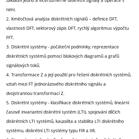
základní jedno a vícerozměrné diskrétní signály a operace s
nimi.
2. Kmitočtová analýza diskrétních signálů – definice DFT,
vlastnosti DFT, vektorový zápis DFT, rychlý algoritmus výpočtu
FFT.
3. Diskrétní systémy - počáteční podmínky, reprezentace
diskrétních systémů pomocí blokových diagramů a grafů
signálových toků.
4. Transformace Z a její použití pro řešení diskrétních systémů,
vztah mezi FT jednorázového diskrétního signálu a
dvojstrannou transformací Z.
5. Diskrétní systémy - klasifikace diskrétních systémů, lineární
časově invariantní diskrétní systém (LTI), spojování dílčích
diskrétních LTI systémů, kauzalita a stabilita LTI diskrétního
systému, diskrétní LTI systémy typu FIR a IIR.