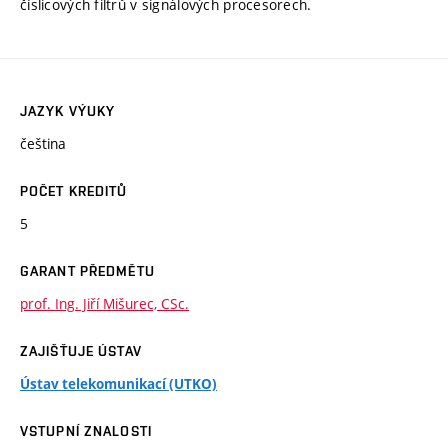
číslicových filtrů v signálových procesorech.
JAZYK VÝUKY
čeština
POČET KREDITŮ
5
GARANT PŘEDMĚTU
prof. Ing. Jiří Mišurec, CSc.
ZAJIŠŤUJE ÚSTAV
Ústav telekomunikací (UTKO)
VSTUPNÍ ZNALOSTI