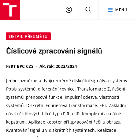
VUT
PŘIHLÁSIT
HLEDAT
MENU
SE
DETAIL PŘEDMĚTU
Číslicové zpracování signálů
FEKT-BPC-CZS
Ak. rok: 2023/2024
Jednorozměrné a dvojrozměrné diskrétní signály a systémy.
Popis systémů, diferenční rovnice. Transformace Z, řešení
systémů, přenosové funkce, impulsní odezva, vlastnosti
systémů. Diskrétní Fourierova transformace, FFT. Základní
návrh číslicových filtrů typu FIR a IIR. Komplexní a reálné
kepstrum. Aplikace kepster při zpracování řeči a obrazu.
Kvantování signálu v diskrétních systémech. Realizace