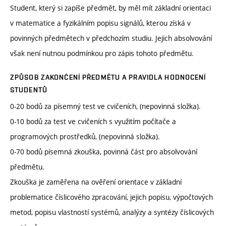
Student, který si zapíše předmět, by měl mít základní orientaci
v matematice a fyzikálním popisu signálů, kterou získá v
povinných předmětech v předchozím studiu. Jejich absolvování
však není nutnou podmínkou pro zápis tohoto předmětu.
ZPŮSOB ZAKONČENÍ PŘEDMĚTU A PRAVIDLA HODNOCENÍ
STUDENTŮ
0-20 bodů za písemný test ve cvičeních, (nepovinná složka).
0-10 bodů za test ve cvičeních s využitím počítače a
programových prostředků, (nepovinná složka).
0-70 bodů písemná zkouška, povinná část pro absolvování
předmětu.
Zkouška je zaměřena na ověření orientace v základní
problematice číslicového zpracování, jejich popisu, výpočtových
metod, popisu vlastností systémů, analýzy a syntézy číslicových