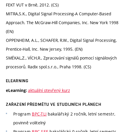
FEKT VUT v Brně, 2012. (CS)
MITRA,S.K., Digital Signal Processing-A Computer-Based
Approach. The McGraw-Hill Companies, Inc. New York 1998
(EN)
OPPENHEIM, A.L., SCHAFER, R.W., Digital Signal Processing,
Prentice-Hall, Inc. New Jersey, 1995. (EN)
SMÉKAL,Z., VÍCH,R., Zpracování signálů pomocí signálových
procesorů. Radix spol.s.r.o., Praha 1998. (CS)
ELEARNING
aktuální otevřený kurz
eLearning:
ZAŘAZENÍ PŘEDMĚTU VE STUDIJNÍCH PLÁNECH
Program
BPC-TLI
bakalářský 2 ročník, letní semestr,
povinně volitelný
Program
BPC-SEE
bakalářský 0 ročník, letní semestr,