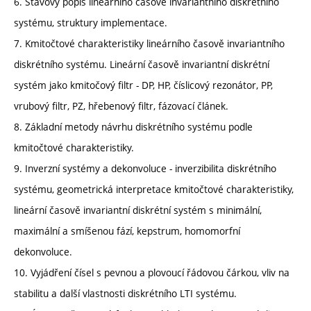
6. Stavový popis lineárního časově invariantního diskrétního
systému, struktury implementace.
7. Kmitočtové charakteristiky lineárního časově invariantního
diskrétního systému. Lineární časově invariantní diskrétní
systém jako kmitočový filtr - DP, HP, číslicový rezonátor, PP,
vrubový filtr, PZ, hřebenový filtr, fázovací článek.
8. Základní metody návrhu diskrétního systému podle
kmitočtové charakteristiky.
9. Inverzní systémy a dekonvoluce - inverzibilita diskrétního
systému, geometrická interpretace kmitočtové charakteristiky,
lineární časově invariantní diskrétní systém s minimální,
maximální a smíšenou fází, kepstrum, homomorfní
dekonvoluce.
10. Vyjádření čísel s pevnou a plovoucí řádovou čárkou, vliv na
stabilitu a další vlastnosti diskrétního LTI systému.