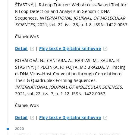
ŠŤASTNÝ, J. R-Loop Tracker: Web Access-Based Tool for
R-Loop Detection and Analysis in Genomic DNA
Sequences.
INTERNATIONAL JOURNAL OF MOLECULAR
SCIENCES,
2021, vol. 22, iss. 23,
p. 1-8.
ISSN: 1422-0067.
Článek WoS
|
Detail
Plný text v Digitální knihovně
BOHÁLOVÁ, N.; CANTARA, A.; BARTAS, M.; KAURA, P.;
ŠŤASTNÝ, J.; PEČINKA, P.; FOJTA, M.; BRÁZDA, V. Tracing
dsDNA Virus–Host Coevolution through Correlation of
Their G-Quadruplex-Forming Sequences.
INTERNATIONAL JOURNAL OF MOLECULAR SCIENCES,
2021, vol. 22, iss. 7,
p. 1-12.
ISSN: 1422-0067.
Článek WoS
|
Detail
Plný text v Digitální knihovně
2020