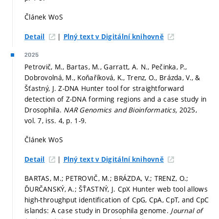
Článek WoS
|
Detail
Plný text v Digitální knihovně
2025
Petrovič, M., Bartas, M., Garratt, A. N., Pečinka, P.,
Dobrovolná, M., Koňaříková, K., Trenz, O., Brázda, V., &
Šťastný, J. Z-DNA Hunter tool for straightforward
detection of Z-DNA forming regions and a case study in
Drosophila.
NAR Genomics and Bioinformatics,
2025,
vol. 7, iss. 4,
p. 1-9.
Článek WoS
|
Detail
Plný text v Digitální knihovně
BARTAS, M.; PETROVIČ, M.; BRÁZDA, V.; TRENZ, O.;
ĎURČANSKÝ, A.; ŠŤASTNÝ, J. CpX Hunter web tool allows
high-throughput identification of CpG, CpA, CpT, and CpC
islands: A case study in Drosophila genome.
Journal of