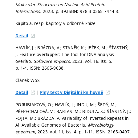
Molecular Structure on Nucleic Acid-Protein
Interactions.
2023.
p. 39.
ISBN: 978-3-0365-7444-8.
Kapitola, resp. kapitoly v odborné knize
Detail
HAVLÍK, J.; BRÁZDA, V.; STANĚK, K.; JEŽEK, M.; ŠŤASTNÝ,
J. Feature-overlapper: The tool for DNA analysis
overlap.
Software impacts,
2023, vol. 16, iss. 5,
p. 1-4.
ISSN: 2665-9638.
Článek WoS
|
Detail
Plný text v Digitální knihovně
PORUBIAKOVÁ, O.; HAVLÍK, J.; INDU, M.; ŠEDŸ, M.;
PŘEPECHALOVÁ, V.; BARTAS, M.; BIDULA, S.; ŠŤASTNÝ, J.;
FOJTA, M.; BRÁZDA, V. Variability of Inverted Repeats in
All Available Genomes of Bacteria.
Microbiology
spectrum,
2023, vol. 11, iss. 4,
p. 1-11.
ISSN: 2165-0497.