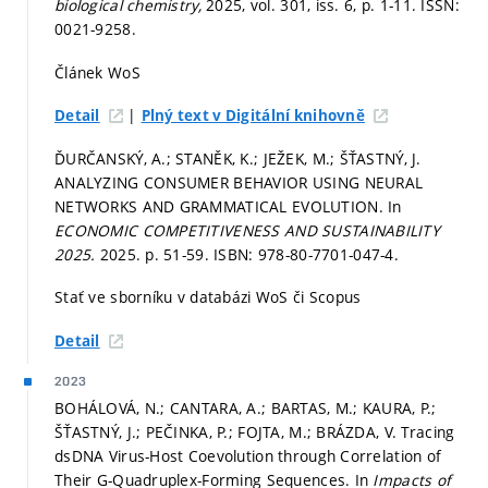
biological chemistry,
2025, vol. 301, iss. 6,
p. 1-11.
ISSN:
0021-9258.
Článek WoS
|
Detail
Plný text v Digitální knihovně
ĎURČANSKÝ, A.; STANĚK, K.; JEŽEK, M.; ŠŤASTNÝ, J.
ANALYZING CONSUMER BEHAVIOR USING NEURAL
NETWORKS AND GRAMMATICAL EVOLUTION. In
ECONOMIC COMPETITIVENESS AND SUSTAINABILITY
2025.
2025.
p. 51-59.
ISBN: 978-80-7701-047-4.
Stať ve sborníku v databázi WoS či Scopus
Detail
2023
BOHÁLOVÁ, N.; CANTARA, A.; BARTAS, M.; KAURA, P.;
ŠŤASTNÝ, J.; PEČINKA, P.; FOJTA, M.; BRÁZDA, V. Tracing
dsDNA Virus-Host Coevolution through Correlation of
Their G-Quadruplex-Forming Sequences. In
Impacts of