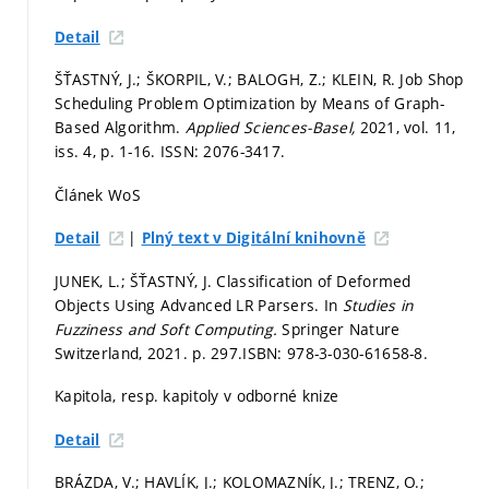
Detail
ŠŤASTNÝ, J.; ŠKORPIL, V.; BALOGH, Z.; KLEIN, R. Job Shop
Scheduling Problem Optimization by Means of Graph-
Based Algorithm.
Applied Sciences-Basel,
2021, vol. 11,
iss. 4,
p. 1-16.
ISSN: 2076-3417.
Článek WoS
|
Detail
Plný text v Digitální knihovně
JUNEK, L.; ŠŤASTNÝ, J. Classification of Deformed
Objects Using Advanced LR Parsers. In
Studies in
Fuzziness and Soft Computing.
Springer Nature
Switzerland, 2021.
p. 297.
ISBN: 978-3-030-61658-8.
Kapitola, resp. kapitoly v odborné knize
Detail
BRÁZDA, V.; HAVLÍK, J.; KOLOMAZNÍK, J.; TRENZ, O.;