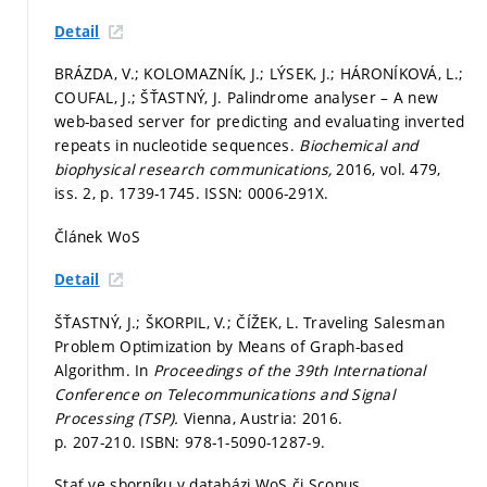
Detail
BRÁZDA, V.; KOLOMAZNÍK, J.; LÝSEK, J.; HÁRONÍKOVÁ, L.;
COUFAL, J.; ŠŤASTNÝ, J. Palindrome analyser – A new
web-based server for predicting and evaluating inverted
repeats in nucleotide sequences.
Biochemical and
biophysical research communications,
2016, vol. 479,
iss. 2,
p. 1739-1745.
ISSN: 0006-291X.
Článek WoS
Detail
ŠŤASTNÝ, J.; ŠKORPIL, V.; ČÍŽEK, L. Traveling Salesman
Problem Optimization by Means of Graph-based
Algorithm. In
Proceedings of the 39th International
Conference on Telecommunications and Signal
Processing (TSP).
Vienna, Austria: 2016.
p. 207-210.
ISBN: 978-1-5090-1287-9.
Stať ve sborníku v databázi WoS či Scopus