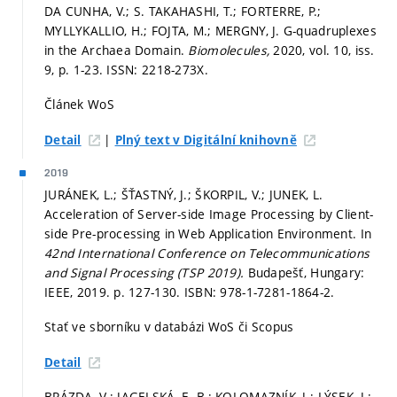
DA CUNHA, V.; S. TAKAHASHI, T.; FORTERRE, P.;
MYLLYKALLIO, H.; FOJTA, M.; MERGNY, J. G-quadruplexes
in the Archaea Domain.
Biomolecules,
2020, vol. 10, iss.
9,
p. 1-23.
ISSN: 2218-273X.
Článek WoS
|
Detail
Plný text v Digitální knihovně
2019
JURÁNEK, L.; ŠŤASTNÝ, J.; ŠKORPIL, V.; JUNEK, L.
Acceleration of Server-side Image Processing by Client-
side Pre-processing in Web Application Environment. In
42nd International Conference on Telecommunications
and Signal Processing (TSP 2019).
Budapešť, Hungary:
IEEE, 2019.
p. 127-130.
ISBN: 978-1-7281-1864-2.
Stať ve sborníku v databázi WoS či Scopus
Detail
BRÁZDA, V.; JAGELSKÁ, E. B.; KOLOMAZNÍK, J.; LÝSEK, J.;