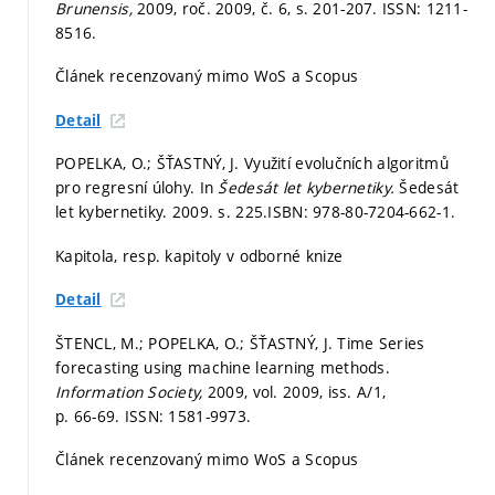
Brunensis,
2009, roč. 2009, č. 6,
s. 201-207.
ISSN: 1211-
8516.
Článek recenzovaný mimo WoS a Scopus
Detail
POPELKA, O.; ŠŤASTNÝ, J. Využití evolučních algoritmů
pro regresní úlohy. In
Šedesát let kybernetiky.
Šedesát
let kybernetiky. 2009.
s. 225.
ISBN: 978-80-7204-662-1.
Kapitola, resp. kapitoly v odborné knize
Detail
ŠTENCL, M.; POPELKA, O.; ŠŤASTNÝ, J. Time Series
forecasting using machine learning methods.
Information Society,
2009, vol. 2009, iss. A/1,
p. 66-69.
ISSN: 1581-9973.
Článek recenzovaný mimo WoS a Scopus