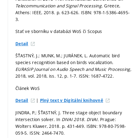
Telecommunication and Signal Processing.
Greece,
Athens: IEEE, 2018.
p. 623-626.
ISBN: 978-1-5386-4695-
3.
Stať ve sborníku v databázi WoS či Scopus
Detail
ŠŤASTNÝ, J.; MUNK, M.; JURÁNEK, L. Automatic bird
species recognition based on birds vocalization.
EURASIP Journal on Audio Speech and Music Processing,
2018, vol. 2018, iss. 12,
p. 1-7.
ISSN: 1687-4722.
Článek WoS
|
Detail
Plný text v Digitální knihovně
JINDRA, P.; ŠŤASTNÝ, J. Three stage object boundary
intersection solver. In
DIVAI 2018.
DIVAI.
Prague:
Wolters Kluwer, 2018.
p. 431-449.
ISBN: 978-80-7598-
059-5. ISSN: 2464-7470.