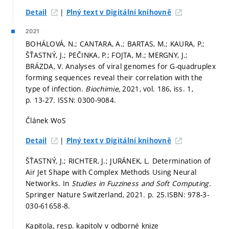
|
Detail
Plný text v Digitální knihovně
2021
BOHÁLOVÁ, N.; CANTARA, A.; BARTAS, M.; KAURA, P.;
ŠŤASTNÝ, J.; PEČINKA, P.; FOJTA, M.; MERGNY, J.;
BRÁZDA, V. Analyses of viral genomes for G-quadruplex
forming sequences reveal their correlation with the
type of infection.
Biochimie,
2021, vol. 186, iss. 1,
p. 13-27.
ISSN: 0300-9084.
Článek WoS
|
Detail
Plný text v Digitální knihovně
ŠŤASTNÝ, J.; RICHTER, J.; JURÁNEK, L. Determination of
Air Jet Shape with Complex Methods Using Neural
Networks. In
Studies in Fuzziness and Soft Computing.
Springer Nature Switzerland, 2021.
p. 25.
ISBN: 978-3-
030-61658-8.
Kapitola, resp. kapitoly v odborné knize