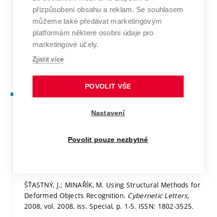
Object Recognition. In
Proceedings of the 13th WSEAS
přizpůsobení obsahu a reklam. Se souhlasem
International Conference on Systems.
WSEAS. Rhodos,
můžeme také předávat marketingovým
Greece: WSEAS, 2009.
p. 607-610.
ISBN: 978-960-474-
platformám některé osobní údaje pro
097-0.
marketingové účely.
Stať ve sborníku v databázi WoS či Scopus
Zjistit více
Detail
POVOLIT VŠE
2008
ŠŤASTNÝ, J.; ŠKORPIL, V. Nontraditional Algorithms for
Nastavení
Object Recognition.
Acta Mechanica Slovaca,
2008, vol.
12, iss. 1-A/2008,
p. 135-139.
ISSN: 1335-2393.
Povolit pouze nezbytné
Článek recenzovaný mimo WoS a Scopus
Detail
ŠŤASTNÝ, J.; MINAŘÍK, M. Using Structural Methods for
Deformed Objects Recognition.
Cybernetic Letters,
2008, vol. 2008, iss. Special,
p. 1-5.
ISSN: 1802-3525.