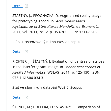
Detail
ŠŤASTNÝ, J.; PROCHÁZKA, D. Augmented reality usage
for prototyping speed up.
Acta Universitatis
Agriculturae et Silviculturae Mendelianae Brunensis,
2011, vol. 2011, iss. 2,
p. 353-360.
ISSN: 1211-8516.
Článek recenzovaný mimo WoS a Scopus
Detail
RICHTER, J.; ŠŤASTNÝ, J. Evaluation of centres of stripes
in the interferogram image. In
Recent Researches in
Appliied Informatics.
WSEAS. 2011.
p. 125-130.
ISBN:
978-1-61804-034-3.
Stať ve sborníku v databázi WoS či Scopus
Detail
ŠTENCL, M.; POPELKA, O.; ŠŤASTNÝ, J. Comparison of