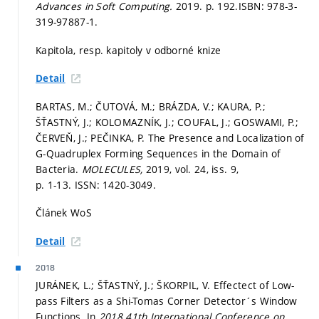
Advances in Soft Computing.
2019.
p. 192.
ISBN: 978-3-
319-97887-1.
Kapitola, resp. kapitoly v odborné knize
Detail
BARTAS, M.; ČUTOVÁ, M.; BRÁZDA, V.; KAURA, P.;
ŠŤASTNÝ, J.; KOLOMAZNÍK, J.; COUFAL, J.; GOSWAMI, P.;
ČERVEŇ, J.; PEČINKA, P. The Presence and Localization of
G-Quadruplex Forming Sequences in the Domain of
Bacteria.
MOLECULES,
2019, vol. 24, iss. 9,
p. 1-13.
ISSN: 1420-3049.
Článek WoS
Detail
2018
JURÁNEK, L.; ŠŤASTNÝ, J.; ŠKORPIL, V. Effectect of Low-
pass Filters as a Shi-Tomas Corner Detector´s Window
Functions. In
2018 41th International Conference on