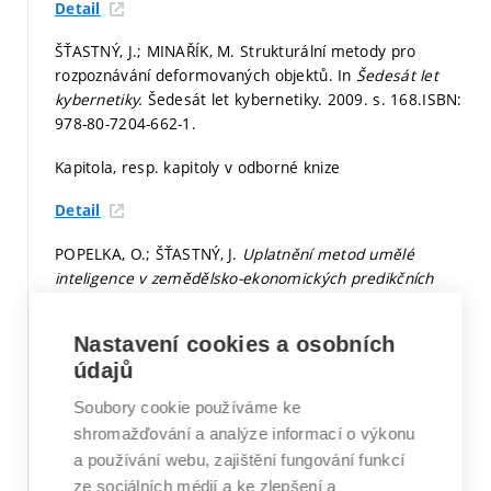
Detail
ŠŤASTNÝ, J.; MINAŘÍK, M. Strukturální metody pro
rozpoznávání deformovaných objektů. In
Šedesát let
kybernetiky.
Šedesát let kybernetiky. 2009.
s. 168.
ISBN:
978-80-7204-662-1.
Kapitola, resp. kapitoly v odborné knize
Detail
POPELKA, O.; ŠŤASTNÝ, J.
Uplatnění metod umělé
inteligence v zemědělsko-ekonomických predikčních
úlohách.
Folia Univ. Agric. et Silvic. Mendel. Brun. Folia
Univ. Agric. et Silvic. Mendel. Brun. MZLU v Brně: FOLIA
Nastavení cookies a osobních
II, 2009. 51 s. ISBN: 978-80-7375-340-5.
údajů
Odborná kniha
Soubory cookie používáme ke
shromažďování a analýze informací o výkonu
Detail
a používání webu, zajištění fungování funkcí
ŠKORPIL, V.; ŠŤASTNÝ, J. Comparison Methods for
ze sociálních médií a ke zlepšení a