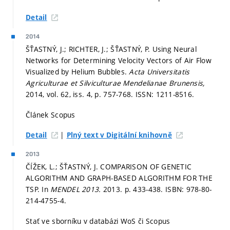
Detail
2014
ŠŤASTNÝ, J.; RICHTER, J.; ŠŤASTNÝ, P. Using Neural
Networks for Determining Velocity Vectors of Air Flow
Visualized by Helium Bubbles.
Acta Universitatis
Agriculturae et Silviculturae Mendelianae Brunensis,
2014, vol. 62, iss. 4,
p. 757-768.
ISSN: 1211-8516.
Článek Scopus
|
Detail
Plný text v Digitální knihovně
2013
ČÍŽEK, L.; ŠŤASTNÝ, J. COMPARISON OF GENETIC
ALGORITHM AND GRAPH-BASED ALGORITHM FOR THE
TSP. In
MENDEL 2013.
2013.
p. 433-438.
ISBN: 978-80-
214-4755-4.
Stať ve sborníku v databázi WoS či Scopus