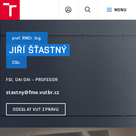
VUT
PŘIHLÁSIT
HLEDAT
MENU
SE
prof. RNDr. Ing.
JIŘÍ
ŠŤASTNÝ
CSc.
FSI, ÚAI OAI – PROFESOR
stastny@fme.vutbr.cz
ODESLAT VUT ZPRÁVU