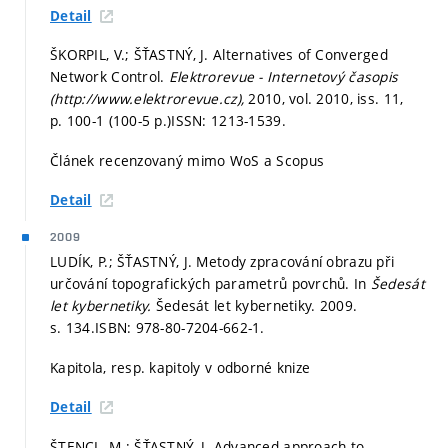
Detail
ŠKORPIL, V.; ŠŤASTNÝ, J. Alternatives of Converged
Network Control.
Elektrorevue - Internetový časopis
(http://www.elektrorevue.cz),
2010, vol. 2010, iss. 11,
p. 100-1 (100-5 p.)
ISSN: 1213-1539.
Článek recenzovaný mimo WoS a Scopus
Detail
2009
LUDÍK, P.; ŠŤASTNÝ, J. Metody zpracování obrazu při
určování topografických parametrů povrchů. In
Šedesát
let kybernetiky.
Šedesát let kybernetiky. 2009.
s. 134.
ISBN: 978-80-7204-662-1.
Kapitola, resp. kapitoly v odborné knize
Detail
ŠTENCL, M.; ŠŤASTNÝ, J. Advanced approach to