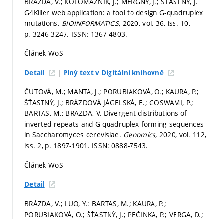
BRÁZDA, V.; KOLOMAZNÍK, J.; MERGNY, J.; ŠŤASTNÝ, J.
G4Killer web application: a tool to design G-quadruplex
mutations.
BIOINFORMATICS,
2020, vol. 36, iss. 10,
p. 3246-3247.
ISSN: 1367-4803.
Článek WoS
|
Detail
Plný text v Digitální knihovně
ČUTOVÁ, M.; MANTA, J.; PORUBIAKOVÁ, O.; KAURA, P.;
ŠŤASTNÝ, J.; BRÁZDOVÁ JÁGELSKÁ, E.; GOSWAMI, P.;
BARTAS, M.; BRÁZDA, V. Divergent distributions of
inverted repeats and G-quadruplex forming sequences
in Saccharomyces cerevisiae.
Genomics,
2020, vol. 112,
iss. 2,
p. 1897-1901.
ISSN: 0888-7543.
Článek WoS
Detail
BRÁZDA, V.; LUO, Y.; BARTAS, M.; KAURA, P.;
PORUBIAKOVÁ, O.; ŠŤASTNÝ, J.; PEČINKA, P.; VERGA, D.;