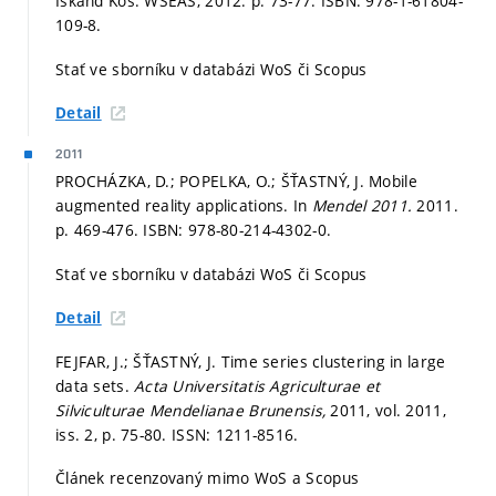
Iskand Kos: WSEAS, 2012.
p. 73-77.
ISBN: 978-1-61804-
109-8.
Stať ve sborníku v databázi WoS či Scopus
Detail
2011
PROCHÁZKA, D.; POPELKA, O.; ŠŤASTNÝ, J. Mobile
augmented reality applications. In
Mendel 2011.
2011.
p. 469-476.
ISBN: 978-80-214-4302-0.
Stať ve sborníku v databázi WoS či Scopus
Detail
FEJFAR, J.; ŠŤASTNÝ, J. Time series clustering in large
data sets.
Acta Universitatis Agriculturae et
Silviculturae Mendelianae Brunensis,
2011, vol. 2011,
iss. 2,
p. 75-80.
ISSN: 1211-8516.
Článek recenzovaný mimo WoS a Scopus