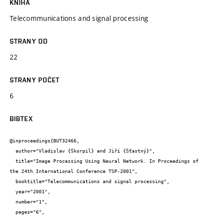
KNIHA
Telecommunications and signal processing
STRANY OD
22
STRANY POČET
6
BIBTEX
@inproceedings{BUT32466,

  author="Vladislav {Škorpil} and Jiří {Šťastný}",

  title="Image Processing Using Neural Network. In Proceedings of 
the 24th International Conference TSP-2001",

  booktitle="Telecommunications and signal processing",

  year="2001",

  number="1",

  pages="6",
