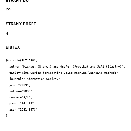
STRANY DO
69
STRANY POČET
4
BIBTEX
@article{BUT47303,

  author="Michael {Štencl} and Ondřej {Popelka} and Jiří {Šťastný}",

  title="Time Series forecasting using machine learning methods",

  journal="Information Society",

  year="2009",

  volume="2009",

  number="A/1",

  pages="66--69",

  issn="1581-9973"

}