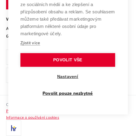
technické
Podnikavá univerzita / ContriBUTe
Mezinárodní dohody
ze sociálních médií a ke zlepšení a
Open Science
v
Bezpečná univerzita
přizpůsobení obsahu a reklam. Se souhlasem
Univerzitní sítě
Brně
Projekty
můžeme také předávat marketingovým
VYSOKÉ UČENÍ TECHNICKÉ V BRNĚ
Vyznamenání
platformám některé osobní údaje pro
Projekty ze strukturálních fondů
Antonínská 548/1
www.vut.cz
marketingové účely.
Organizační struktura
602 00 Brno
vut@vutbr.cz
Specifický výzkum
Zjistit více
Úřední deska
Ochrana osobních údajů
POVOLIT VŠE
(externí
Pracovní příležitosti
Nastavení
odkaz)
Podpora a rozvoj zaměstnanců a studujících
Povolit pouze nezbytné
Rovné příležitosti
Copyright © 2026 VUT
Sociální bezpečí
Prohlášení o přístupnosti
HR Award
Informace o používání cookies
Kontakty