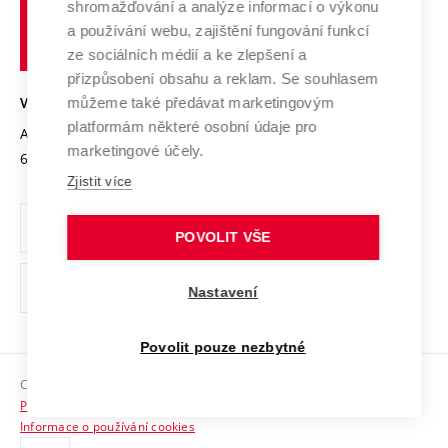
shromažďování a analýze informací o výkonu
Udržitelná univerzita
učení
Služby univerzity
Transfer znalostí
a používání webu, zajištění fungování funkcí
technické
Podnikavá univerzita / ContriBUTe
Mezinárodní dohody
ze sociálních médií a ke zlepšení a
Open Science
v
Bezpečná univerzita
přizpůsobení obsahu a reklam. Se souhlasem
Univerzitní sítě
Brně
Projekty
můžeme také předávat marketingovým
VYSOKÉ UČENÍ TECHNICKÉ V BRNĚ
Vyznamenání
platformám některé osobní údaje pro
Projekty ze strukturálních fondů
Antonínská 548/1
www.vut.cz
marketingové účely.
Organizační struktura
602 00 Brno
vut@vutbr.cz
Specifický výzkum
Zjistit více
Úřední deska
Ochrana osobních údajů
POVOLIT VŠE
(externí
Pracovní příležitosti
Nastavení
odkaz)
Podpora a rozvoj zaměstnanců a studujících
Povolit pouze nezbytné
Rovné příležitosti
Copyright © 2026 VUT
Sociální bezpečí
Prohlášení o přístupnosti
HR Award
Informace o používání cookies