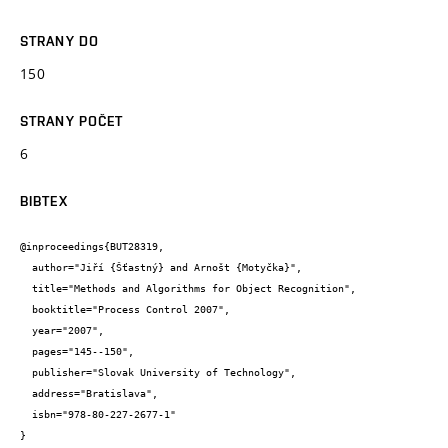
STRANY DO
150
STRANY POČET
6
BIBTEX
@inproceedings{BUT28319,

  author="Jiří {Šťastný} and Arnošt {Motyčka}",

  title="Methods and Algorithms for Object Recognition",

  booktitle="Process Control 2007",

  year="2007",

  pages="145--150",

  publisher="Slovak University of Technology",

  address="Bratislava",

  isbn="978-80-227-2677-1"

}