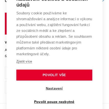
O UNIVERZITĚ
Doktorské studium
Podpora podnikání
E-přihláška
údajů
Zahraniční spolupráce
Systém zajišťování kvality výzkumu
Profil univerzity
Soubory cookie používáme ke
Spolupráce se školami
Vysoké
Výzkumné infrastruktury
shromažďování a analýze informací o výkonu
Udržitelná univerzita
učení
Služby univerzity
Transfer znalostí
a používání webu, zajištění fungování funkcí
technické
Podnikavá univerzita / ContriBUTe
Mezinárodní dohody
ze sociálních médií a ke zlepšení a
Open Science
v
Bezpečná univerzita
přizpůsobení obsahu a reklam. Se souhlasem
Univerzitní sítě
Brně
Projekty
můžeme také předávat marketingovým
VYSOKÉ UČENÍ TECHNICKÉ V BRNĚ
Vyznamenání
platformám některé osobní údaje pro
Projekty ze strukturálních fondů
Antonínská 548/1
www.vut.cz
marketingové účely.
Organizační struktura
602 00 Brno
vut@vutbr.cz
Specifický výzkum
Zjistit více
Úřední deska
Ochrana osobních údajů
POVOLIT VŠE
(externí
Pracovní příležitosti
Nastavení
odkaz)
Podpora a rozvoj zaměstnanců a studujících
Povolit pouze nezbytné
Rovné příležitosti