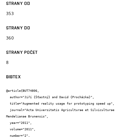
STRANY OD
353
STRANY DO
360
STRANY POČET
8
BIBTEX
@article{BUT74806,

  author="Jiří {Šťastný} and David {Procházka}",

  title="Augmented reality usage for prototyping speed up",

  journal="Acta Universitatis Agriculturae et Silviculturae 
Mendelianae Brunensis",

  year="2011",

  volume="2011",

  number="2",
