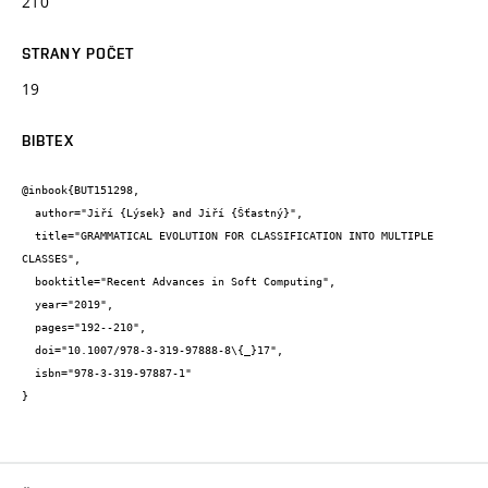
210
STRANY POČET
19
BIBTEX
@inbook{BUT151298,

  author="Jiří {Lýsek} and Jiří {Šťastný}",

  title="GRAMMATICAL EVOLUTION FOR CLASSIFICATION INTO MULTIPLE 
CLASSES",

  booktitle="Recent Advances in Soft Computing",

  year="2019",

  pages="192--210",

  doi="10.1007/978-3-319-97888-8\{_}17",

  isbn="978-3-319-97887-1"

}